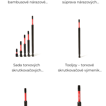
bambusové nárazové
súprava nárazových
vrtáky, súprava 5 ks,
výkonových vrtákov,
magnetické torzné vrtáky
križové vrtáky z ocele S2 s
na nárazové vŕtačky z
dĺžkami 25–150 mm pre
ocele S2
nárazové vŕtačky a
elektrické skrutkovačky
Sada torxových
Tooljoy – torxové
skrutkovačových
skrutkovačové výmeniky
výmeniek Tooljoy 25–150
150 mm, mimoriadne
mm z ocele S2 pre
dlhé výmeniky z ocele S2
nárazové skrutkovače a
pre nárazové skrutkovače
elektrické skrutkovače,
a elektrické nástroje,
priemyselné upevňovanie
priemyselné použitie a
dodávku OEM