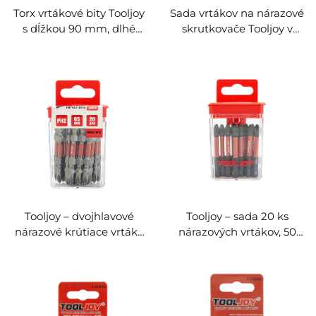
Torx vrtákové bity Tooljoy
Sada vrtákov na nárazové
s dĺžkou 90 mm, dlhé
skrutkovače Tooljoy v
dosahové bity z ocele S2
úložnej nádobe |
pre nárazové vŕtačky a
Magnetické vrtáky S2
elektrické skrutkovačky,
ocele s hlavou typu
ako aj priemyselné
Phillips, Pozidriv, Torx a
elektrické nástroje
šesťhranné pre elektrické
náradie a elektrické
skrutkovače
Tooljoy – dvojhlavové
Tooljoy – sada 20 ks
nárazové krútiace vrtáky
nárazových vrtákov, 50
PH2, 65 mm, matné
mm, PH2, z ocele S2 s
(sandblasted), sada 20 ks,
magnetickým hrotom pre
vrtáky z ocele S2 s
nárazové skrutkovače a
magnetickým hrotom pre
elektrické náradie
elektrické náradie