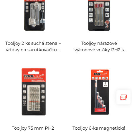
Tooljoy 2 ks suchá stena –
Tooljoy nárazové
vrtáky na skrutkovačku s
výkonové vrtáky PH2 s
priemerom 50 mm s
magnetickým krúžkom –
obmedzením hĺbky a
50 mm, oceľ S2,
zámkovým kruhom,
šesťhranný hriadeľ 1/4" |
šesťhranný hriadeľ 1/4",
priemyselná kvalita
oceľ S2 pre montáž
suchých stien
Tooljoy 75 mm PH2
Tooljoy 6-ks magnetická