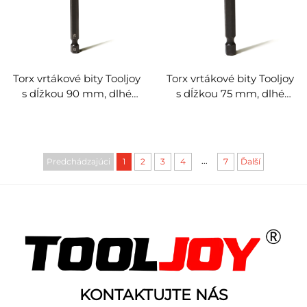
Torx vrtákové bity Tooljoy
Torx vrtákové bity Tooljoy
s dĺžkou 90 mm, dlhé
s dĺžkou 75 mm, dlhé
dosahové bity z ocele S2
dosahové bity z ocele S2
pre nárazové vŕtačky a
pre nárazové vŕtačky a
elektrické skrutkovačky,
elektrické skrutkovačky,
ako aj priemyselné
ako aj priemyselné
...
Predchádzajúci
1
2
3
4
7
Ďalší
elektrické nástroje
elektrické nástroje
KONTAKTUJTE NÁS