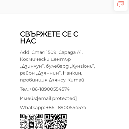
СВЪРЖЕТЕ СЕ С
НАС
Add: Стая 1509, Сграда А1,
Космически център
„Дзинлун“, булевард „Хунгюнь“,
район „Дзяннин“, Нанкин,
провинция Дзянсу, Китай
Тел.:
+86-18900554574
Имейл:
[email protected]
Whatsapp:
+86-18900554574