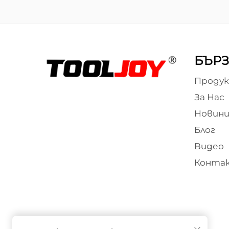
БЪРЗ
Проду
За Нас
Новин
Блог
Видео
Конта