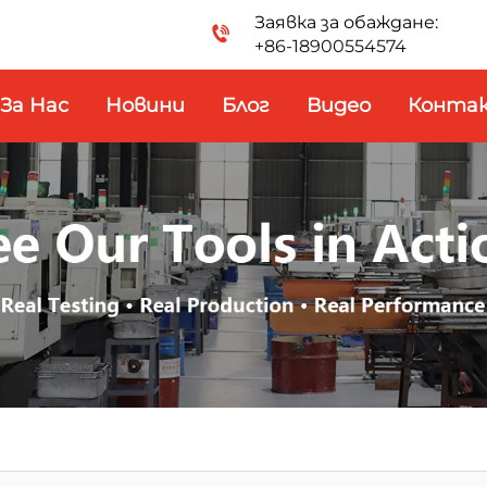
Заявка за обаждане:
+86-18900554574
За Нас
Новини
Блог
Видео
Конта