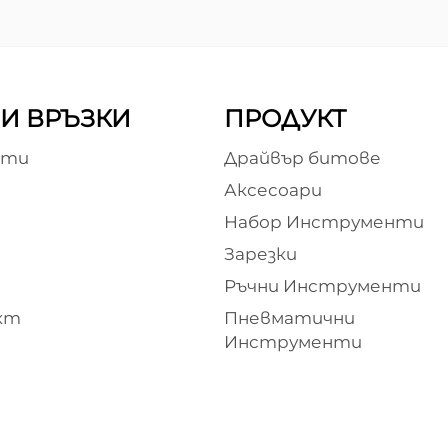
И ВРЪЗКИ
ПРОДУКТ
кти
Драйвър битове
Аксесоари
и
Набор Инструменти
Зарезки
Ръчни Инструменти
кт
Пневматични
Инструменти