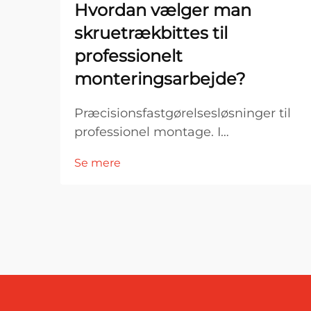
Hvordan vælger man
skruetrækbittes til
professionelt
monteringsarbejde?
Præcisionsfastgørelsesløsninger til
professionel montage. I
professionelle montagemiljøer er
Se mere
værktøjets ydeevne direkte
forbundet med præcision,
effektivitet og produktkvalitet.
Blandt de mest essentielle
komponenter i fastgørelsessystemer
er skruetrækbitterne...