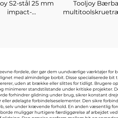
joy S2-stål 25 mm
Tooljoy Bærba
impact-
multitoolskruetr
uetrækkerbitsæt
– Karabiner-
ed høj torsion
impactskruetræk
deevne-fordele, der gør dem uundværlige værktøjer for bå
gnet med almindelige borbit. Disse specialiserede bit t
rer, uden at brække eller slittes for tidligt. Brugere op
g minimerer standstilstande under kritiske projekter. 
orde forhindrer glidning under brug, sikrer konstant d
ller ødelagte forbindelseselementer. Den sikre forbindels
reb, selv under krævende forhold. En anden væsentlig ford
agborde muliggør hurtigere færdiggørelse af arbejdet ve