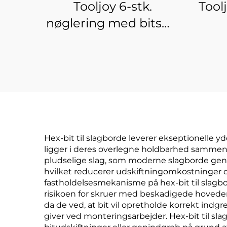
Tooljoy 6-stk.
Tool
nøglering med bitsæt
til hurtig frigørelse
skr
m
Hex-bit til slagborde leverer ekseptionelle y
ligger i deres overlegne holdbarhed sammenli
pludselige slag, som moderne slagborde genere
hvilket reducerer udskiftningomkostninger o
fastholdelsesmekanisme på hex-bit til slagb
risikoen for skruer med beskadigede hoveder e
da de ved, at bit vil opretholde korrekt indg
giver ved monteringsarbejder. Hex-bit til sl