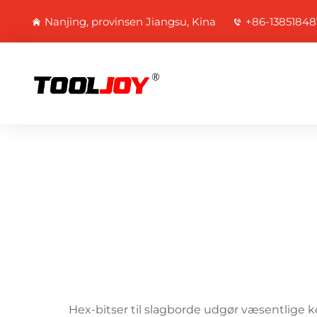
Nanjing, provinsen Jiangsu, Kina
+86-13851848
Hex-bitser til slagborde udgør væsentlige 