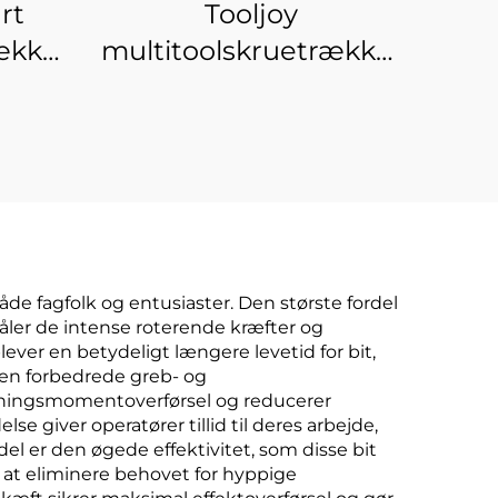
rt
Tooljoy
ækkerbitssæt
multitoolskruetrækkerbitssæ
med PZ2-bit – S2-stål-
kerbitssæt
skruetrækkerbits i
gennemsigtig
opbevaringskasse
de fagfolk og entusiaster. Den største fordel
åler de intense roterende kræfter og
lever en betydeligt længere levetid for bit,
Den forbedrede greb- og
rejningsmomentoverførsel og reducerer
e giver operatører tillid til deres arbejde,
el er den øgede effektivitet, som disse bit
d at eliminere behovet for hyppige