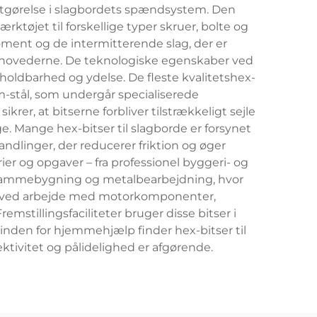
fastgørelse i slagbordets spændsystem. Den
ktøjet til forskellige typer skruer, bolte og
oment og de intermitterende slag, der er
seshovederne. De teknologiske egenskaber ved
holdbarhed og ydelse. De fleste kvalitetshex-
ium-stål, som undergår specialiserede
r, at bitserne forbliver tilstrækkeligt sejle
ge. Mange hex-bitser til slagborde er forsynet
ndlinger, der reducerer friktion og øger
er og opgaver – fra professionel byggeri- og
g, rammebygning og metalbearbejdning, hvor
rde ved arbejde med motorkomponenter,
stillingsfaciliteter bruger disse bitser i
inden for hjemmehjælp finder hex-bitser til
ktivitet og pålidelighed er afgørende.