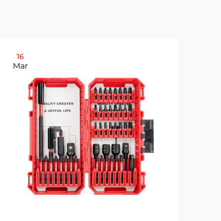
16
2
Mar
Ma