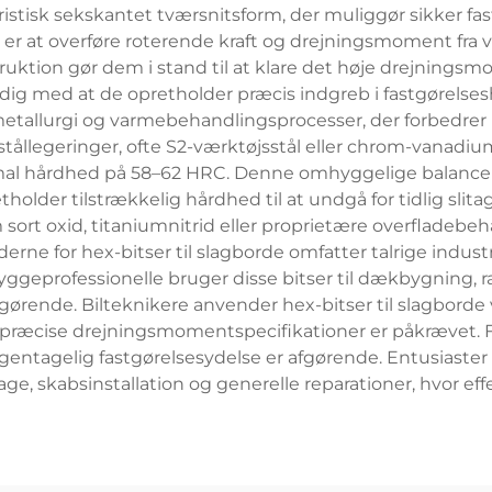
eristisk sekskantet tværsnitsform, der muliggør sikker 
 er at overføre roterende kraft og drejningsmoment fra vær
ruktion gør dem i stand til at klare det høje drejningsm
idig med at de opretholder præcis indgreb i fastgørel
metallurgi og varmebehandlingsprocesser, der forbedrer 
ts stållegeringer, ofte S2-værktøjsstål eller chrom-vanad
 hårdhed på 58–62 HRC. Denne omhyggelige balance sikre
older tilstrækkelig hårdhed til at undgå for tidlig slita
rt oxid, titaniumnitrid eller proprietære overfladebeha
e for hex-bitser til slagborde omfatter talrige industri
Byggeprofessionelle bruger disse bitser til dækbygnin
gørende. Bilteknikere anvender hex-bitser til slagbo
præcise drejningsmomentspecifikationer er påkrævet. Frem
gentagelig fastgørelsesydelse er afgørende. Entusiaster 
e, skabsinstallation og generelle reparationer, hvor effe