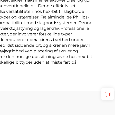
æft sikrer maksimal effektoverførsel og gør
konventionelle bit. Denne effektivitet
å versatiliteten hos hex-bit til slagborde
r og -størrelser. Fra almindelige Phillips-
l kompatibilitet med slagbordssystemer. Denne
ærktøjsstyring og lagerkrav. Professionelle
er, der involverer forskellige typer
a de reducerer operatørens træthed under
ed løst siddende bit, og sikrer en mere jævn
nøjagtighed ved placering af skruer og
rer den hurtige udskiftningsevne hos hex-bit
skellige bittyper uden at miste fart på