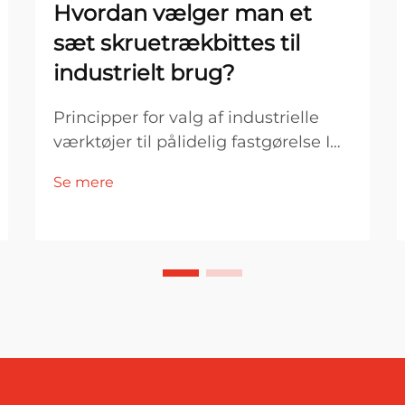
Hvordan vælger man et
sæt skruetrækbittes til
industrielt brug?
Principper for valg af industrielle
værktøjer til pålidelig fastgørelse I
industrielle produktions- og
Se mere
monteringsmiljøer er værktøjsvalg
direkte forbundet med effektivitet,
produktkvalitet og driftsstabilitet.
Blandt de væsentligste
fastgørelsesværktøjer er en
skruetrækker...