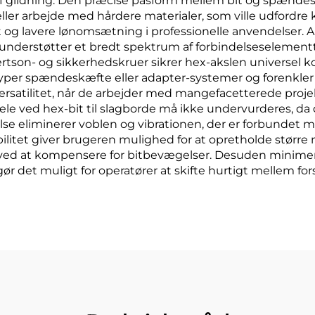
af glidning. Den præcise pasform mellem bit og spændesk
eller arbejde med hårdere materialer, som ville udfordre 
 og lavere lønomsætning i professionelle anvendelser. Als
nderstøtter et bredt spektrum af forbindelseselementtype
obertson- og sikkerhedskruer sikrer hex-akslen universe
typer spændeskæfte eller adapter-systemer og forenkler v
rsatilitet, når de arbejder med mangefacetterede projekt
le ved hex-bit til slagborde må ikke undervurderes, d
se eliminerer voblen og vibrationen, der er forbundet m
ilitet giver brugeren mulighed for at opretholde større 
r ved at kompensere for bitbevægelser. Desuden minime
ør det muligt for operatører at skifte hurtigt mellem for