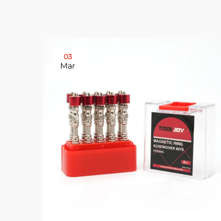
03
Mar