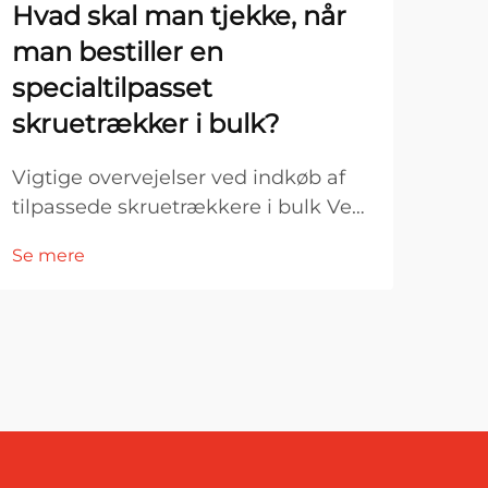
Hvad skal man tjekke, når
Hv
man bestiller en
for
specialtilpasset
imp
skruetrækker i bulk?
ind
Vigtige overvejelser ved indkøb af
Forb
tilpassede skruetrækkere i bulk Ved
fas
industrielle indkøb og storstilet
avan
Se mere
Se 
fremstilling er valget af den rigtige
mode
tilpassede skruetrækker en
effe
beslutning, der går langt ud over
for 
simpel værktøjsindkøb. En tilpasset
kon
skruetrækker påvirker direkte...
pro
man
fast