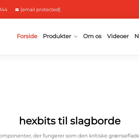
144
[email protected]
Forside
Produkter
Om os
Videoer
N
hexbits til slagborde
komponenter, der fungerer som den kritiske grænseflade