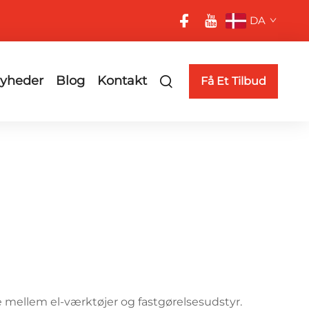
DA
yheder
Blog
Kontakt
Få Et Tilbud
 mellem el-værktøjer og fastgørelsesudstyr.