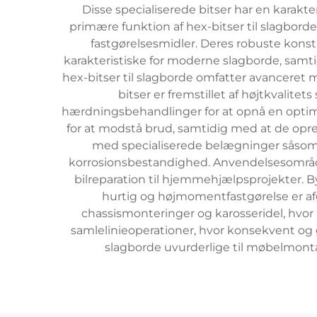
Disse specialiserede bitser har en karakt
primære funktion af hex-bitser til slagborde
fastgørelsesmidler. Deres robuste konst
karakteristiske for moderne slagborde, samt
hex-bitser til slagborde omfatter avanceret 
bitser er fremstillet af højtkvalite
hærdningsbehandlinger for at opnå en optimal
for at modstå brud, samtidig med at de opreth
med specialiserede belægninger såsom so
korrosionsbestandighed. Anvendelsesområdern
bilreparation til hjemmehjælpsprojekter. 
hurtig og højmomentfastgørelse er af
chassismonteringer og karosseridel, hvor 
samlelinieoperationer, hvor konsekvent og 
slagborde uvurderlige til møbelmontag