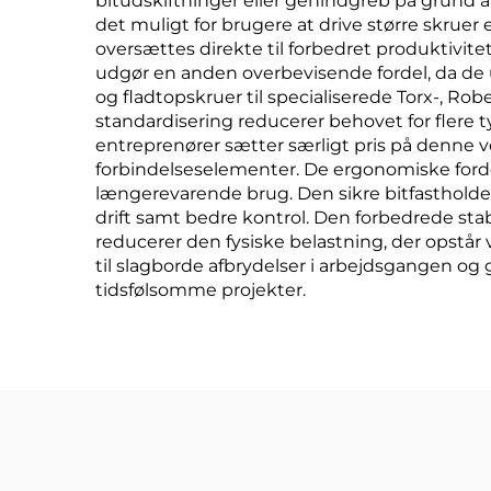
bitudskiftninger eller genindgreb på grund 
det muligt for brugere at drive større skruer 
oversættes direkte til forbedret produktivitet
udgør en anden overbevisende fordel, da de u
og fladtopskruer til specialiserede Torx-, R
standardisering reducerer behovet for flere 
entreprenører sætter særligt pris på denne ve
forbindelseselementer. De ergonomiske forde
længerevarende brug. Den sikre bitfastholdel
drift samt bedre kontrol. Den forbedrede stab
reducerer den fysiske belastning, der opstå
til slagborde afbrydelser i arbejdsgangen og g
tidsfølsomme projekter.