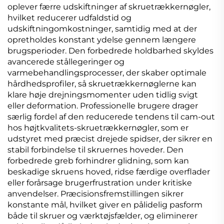
oplever færre udskiftninger af skruetrækkernøgler,
hvilket reducerer udfaldstid og
udskiftningomkostninger, samtidig med at der
opretholdes konstant ydelse gennem længere
brugsperioder. Den forbedrede holdbarhed skyldes
avancerede stållegeringer og
varmebehandlingsprocesser, der skaber optimale
hårdhedsprofiler, så skruetrækkernøglerne kan
klare høje drejningsmomenter uden tidlig svigt
eller deformation. Professionelle brugere drager
særlig fordel af den reducerede tendens til cam-out
hos højtkvalitets-skruetrækkernøgler, som er
udstyret med præcist drejede spidser, der sikrer en
stabil forbindelse til skruernes hoveder. Den
forbedrede greb forhindrer glidning, som kan
beskadige skruens hoved, ridse færdige overflader
eller forårsage brugerfrustration under kritiske
anvendelser. Præcisionsfremstillingen sikrer
konstante mål, hvilket giver en pålidelig pasform
både til skruer og værktøjsfælder, og eliminerer