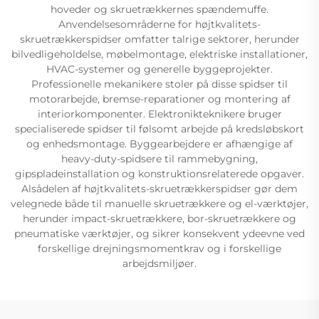
hoveder og skruetrækkernes spændemuffe.
Anvendelsesområderne for højtkvalitets-
skruetrækkerspidser omfatter talrige sektorer, herunder
bilvedligeholdelse, møbelmontage, elektriske installationer,
HVAC-systemer og generelle byggeprojekter.
Professionelle mekanikere stoler på disse spidser til
motorarbejde, bremse-reparationer og montering af
interiorkomponenter. Elektronikteknikere bruger
specialiserede spidser til følsomt arbejde på kredsløbskort
og enhedsmontage. Byggearbejdere er afhængige af
heavy-duty-spidsere til rammebygning,
gipspladeinstallation og konstruktionsrelaterede opgaver.
Alsådelen af højtkvalitets-skruetrækkerspidser gør dem
velegnede både til manuelle skruetrækkere og el-værktøjer,
herunder impact-skruetrækkere, bor-skruetrækkere og
pneumatiske værktøjer, og sikrer konsekvent ydeevne ved
forskellige drejningsmomentkrav og i forskellige
arbejdsmiljøer.