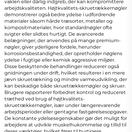
vaklen eller dårlig indgreb, der kan kompromittere
arbejdskvaliteten. Højtkvalitets-skruetrækkernøgler
demonstrerer også bedre ydelse i udfordrende
materialer såsom hårde træsorter, metaller og
kompositmaterialer, hvor standardnøgler ofte
svigter eller slidtes hurtigt. De avancerede
belægninger, der anvendes på mange premium-
nøgler, giver yderligere fordele, herunder
korrosionsbestandighed, der opretholder nøglens
ydelse i fugtige eller kemisk aggressive miljøer.
Disse beskyttende behandlinger reducerer også
gnidningen under drift, hvilket resulterer i en mere
jævn skruetrækning og mindre varmeudvikling, der
kan beskadige både skruetrækkernøgler og skruer.
Brugere rapporterer forbedret kontrol og reduceret
træthed ved brug af højtkvalitets-
skruetrækkernøgler, især under længerevarende
arbejdsperioder eller gentagne fastgørelsesopgaver.
De konstante ydelsesegenskaber gør det muligt for
arbejdere at udvikle muskelhukommelse og tillid til
deres værktøjer, hvilket fører til hurtigere