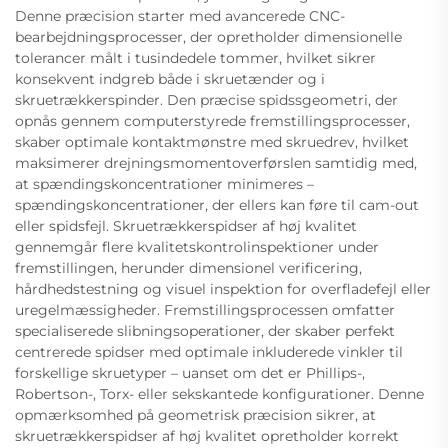
Denne præcision starter med avancerede CNC-
bearbejdningsprocesser, der opretholder dimensionelle
tolerancer målt i tusindedele tommer, hvilket sikrer
konsekvent indgreb både i skruetænder og i
skruetrækkerspinder. Den præcise spidssgeometri, der
opnås gennem computerstyrede fremstillingsprocesser,
skaber optimale kontaktmønstre med skruedrev, hvilket
maksimerer drejningsmomentoverførslen samtidig med,
at spændingskoncentrationer minimeres –
spændingskoncentrationer, der ellers kan føre til cam-out
eller spidsfejl. Skruetrækkerspidser af høj kvalitet
gennemgår flere kvalitetskontrolinspektioner under
fremstillingen, herunder dimensionel verificering,
hårdhedstestning og visuel inspektion for overfladefejl eller
uregelmæssigheder. Fremstillingsprocessen omfatter
specialiserede slibningsoperationer, der skaber perfekt
centrerede spidser med optimale inkluderede vinkler til
forskellige skruetyper – uanset om det er Phillips-,
Robertson-, Torx- eller sekskantede konfigurationer. Denne
opmærksomhed på geometrisk præcision sikrer, at
skruetrækkerspidser af høj kvalitet opretholder korrekt