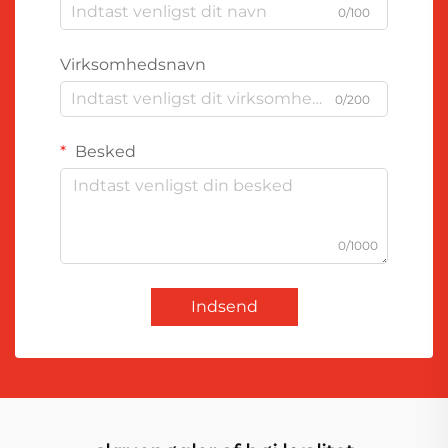
0/100
Virksomhedsnavn
0/200
Besked
0/1000
Indsend