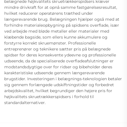
belægnede højkvalitets skruetrækkerspidsers kræver
mindre drivkraft for at opnå samme fastgørelsesresultat,
hvilket reducerer operatørens træthed under
længerevarende brug. Belægningen hjælper også med at
forhindre materialeopbygning på spidsens overflade, især
ved arbejde med bløde metaller eller materialer med
klæbende bagside, som ellers kunne akkumulere og
forstyrre korrekt skruemønster. Professionelle
entreprenører og teknikere sætter pris på belægnede
spidser for deres konsekvente ydeevne og professionelle
udseende, da de specialiserede overfladeafslutninger er
modstandsdygtige over for ridser og bibeholder deres
karakteristiske udseende gennem længerevarende
brugstider. Investeringen i belægnings-teknologien betaler
sig gennem forlængede udskiftningstider og forbedret
arbejdskvalitet, hvilket begrundiger den højere pris for
højkvalitets skruetrækkerspidsers i forhold til
standardalternativer.