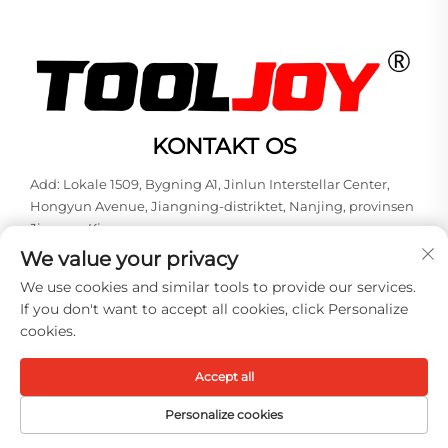
KONTAKT OS
Add: Lokale 1509, Bygning A1, Jinlun Interstellar Center,
Hongyun Avenue, Jiangning-distriktet, Nanjing, provinsen
Jiangsu, Kina
We value your privacy
Tlf.:
+86-13851848144
We use cookies and similar tools to provide our services.
E-mail:
[email protected]
If you don't want to accept all cookies, click Personalize
cookies.
Copyright © 2026 Nanjing Tooljoy Hardware Technology Co., Ltd.
Alle rettigheder forbeholdes -
Privatlivspolitik
Accept all
Personalize cookies