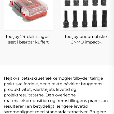
Tooljoy 24-dels slagbit-
Tooljoy pneumatiske
sæt i bærbar kuffert
Cr-MO impact-
socketbitt-sæt i
forskellige størrelser til
bilreparation og
mekanisk
vedligeholdelse
Højtkvalitets-skruetrækkernøgler tilbyder talrige
praktiske fordele, der direkte påvirker brugerens
produktivitet, værktøjets levetid og
projektresultaterne. Den overlegne
materialekomposition og fremstillingens præcision
resulterer i en betydeligt længere levetid
sammenlignet med standardalternativer. Brugere