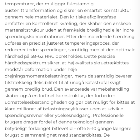
temperaturer, der muliggør fuldstændig
austenittransformation og sikrer en ensartet kornstruktur
gennem hele materialet. Den kritiske afkølingsfase
omfatter en kontrolleret kvæling, der skaber den ønskede
martensitstruktur uden at fremkalde brødlighed eller indre
spændingskoncentrationer. Efter den indledende hærdning
udføres en præcist justeret tempereringsproces, der
reducerer indre spændinger, samtidig med at den optimale
hårdhed på 58–62 HRC opretholdes. Dette præcise
hårdhedsspektrum sikrer, at højkvalitets skruetrækbittes
modstår deformation under høje
drejningsmomentbelastninger, mens de samtidig bevarer
tilstrækkelig fleksibilitet til at undgå katastrofal svigt
gennem brødlig brud. Den avancerede varmebehandling
skaber også en forfinet kornstruktur, der forbedrer
udmattelsesbestandigheden og gør det muligt for bittes at
klare millioner af belastningscyklusser uden at udvikle
spændingsrevner eller ydelsesnedgang. Professionelle
brugere drager fordel af denne teknologi gennem
betydeligt forlænget bitlevetid – ofte 5–10 gange længere
brugstid sammenlignet med standardbittes. De