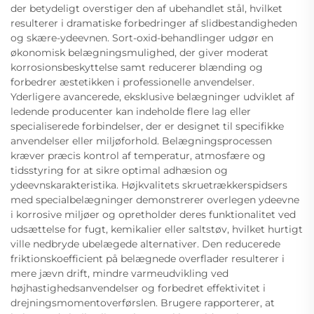
der betydeligt overstiger den af ubehandlet stål, hvilket
resulterer i dramatiske forbedringer af slidbestandigheden
og skære-ydeevnen. Sort-oxid-behandlinger udgør en
økonomisk belægningsmulighed, der giver moderat
korrosionsbeskyttelse samt reducerer blænding og
forbedrer æstetikken i professionelle anvendelser.
Yderligere avancerede, eksklusive belægninger udviklet af
ledende producenter kan indeholde flere lag eller
specialiserede forbindelser, der er designet til specifikke
anvendelser eller miljøforhold. Belægningsprocessen
kræver præcis kontrol af temperatur, atmosfære og
tidsstyring for at sikre optimal adhæsion og
ydeevnskarakteristika. Højkvalitets skruetrækkerspidsers
med specialbelægninger demonstrerer overlegen ydeevne
i korrosive miljøer og opretholder deres funktionalitet ved
udsættelse for fugt, kemikalier eller saltstøv, hvilket hurtigt
ville nedbryde ubelægede alternativer. Den reducerede
friktionskoefficient på belægnede overflader resulterer i
mere jævn drift, mindre varmeudvikling ved
højhastighedsanvendelser og forbedret effektivitet i
drejningsmomentoverførslen. Brugere rapporterer, at