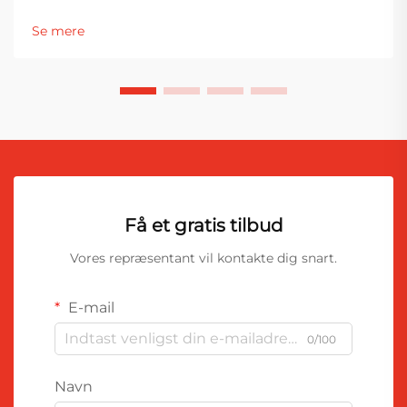
værktøjets ydeevne direkte forbundet med præcision,
effektivitet og produktkvalitet. Blandt de mest
Se mere
essentielle komponenter i fastgørelsessystemer er
skruetrækbitterne...
Få et gratis tilbud
Vores repræsentant vil kontakte dig snart.
E-mail
0/100
Navn