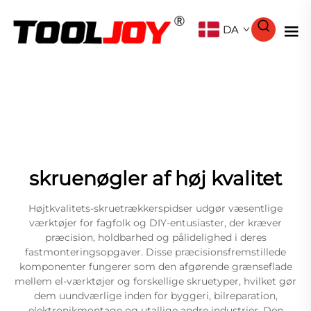
DA
skruenøgler af høj kvalitet
Højtkvalitets-skruetrækkerspidser udgør væsentlige
værktøjer for fagfolk og DIY-entusiaster, der kræver
præcision, holdbarhed og pålidelighed i deres
fastmonteringsopgaver. Disse præcisionsfremstillede
komponenter fungerer som den afgørende grænseflade
mellem el-værktøjer og forskellige skruetyper, hvilket gør
dem uundværlige inden for byggeri, bilreparation,
elektronikmontage og utallige andre industrier. Den