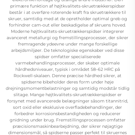
primære funktion af højtkvalitets-skruetrækkerspidser
består i at overføre roterende kraft fra skruetrækkere til
skruer, samtidig med at de opretholder optimal greb og
forhindrer cam-out eller beskadigelse af skruens hoved.
Moderne højtkvalitets-skruetrækkerspidser integrerer
avanceret metallurgi og fremstillingsprocesser, der sikrer
fremragende ydeevne under mange forskellige
arbejdsmiljøer. De teknologiske egenskaber ved disse
spidser omfatter specialiserede
varmebehandlingsprocesser, der skaber optimale
hårdhedsniveauer, typisk i området 58–62 HRC på
Rockwell-skalaen. Denne præcise hårdhed sikrer, at
spidserne bibeholder deres form under høje
drejningsmomentbelastninger og samtidig modstår tidlig
slitage. Mange højtkvalitets-skruetrækkerspidser er
forsynet med avancerede belægninger såsom titannitrid,
sort oxid eller eksklusive overfladebehandlinger, der
forbedrer korrosionsbestandigheden og reducerer
gnidning under brug. Fremstillingsprocessen omfatter
præcisionsmaskinbearbejdning, der sikrer nøjagtige
dimensionsmål, så spidserne passer perfekt til skruernes