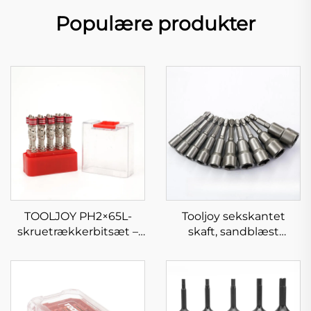
Populære produkter
TOOLJOY PH2×65L-
Tooljoy sekskantet
skruetrækkerbitsæt –
skaft, sandblæst
S2-stål magnetisk ring-
møtrikknapper-
impact-
soklesæt med stærk
skruetrækkerbits
magnet