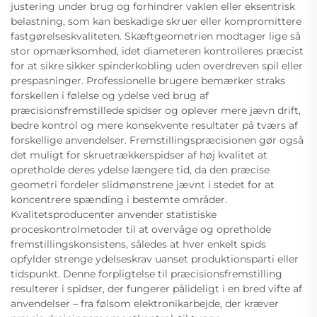
justering under brug og forhindrer vaklen eller eksentrisk
belastning, som kan beskadige skruer eller kompromittere
fastgørelseskvaliteten. Skæftgeometrien modtager lige så
stor opmærksomhed, idet diameteren kontrolleres præcist
for at sikre sikker spinderkobling uden overdreven spil eller
prespasninger. Professionelle brugere bemærker straks
forskellen i følelse og ydelse ved brug af
præcisionsfremstillede spidser og oplever mere jævn drift,
bedre kontrol og mere konsekvente resultater på tværs af
forskellige anvendelser. Fremstillingspræcisionen gør også
det muligt for skruetrækkerspidser af høj kvalitet at
opretholde deres ydelse længere tid, da den præcise
geometri fordeler slidmønstrene jævnt i stedet for at
koncentrere spænding i bestemte områder.
Kvalitetsproducenter anvender statistiske
proceskontrolmetoder til at overvåge og opretholde
fremstillingskonsistens, således at hver enkelt spids
opfylder strenge ydelseskrav uanset produktionsparti eller
tidspunkt. Denne forpligtelse til præcisionsfremstilling
resulterer i spidser, der fungerer pålideligt i en bred vifte af
anvendelser – fra følsom elektronikarbejde, der kræver