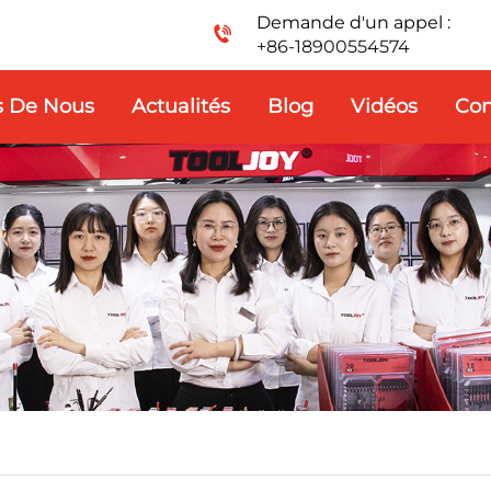
Demande d'un appel :
+86-18900554574
s De Nous
Actualités
Blog
Vidéos
Con