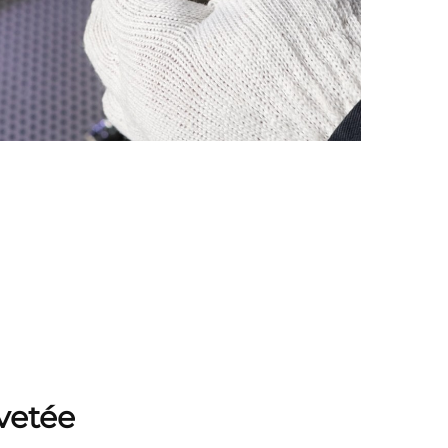
vetée