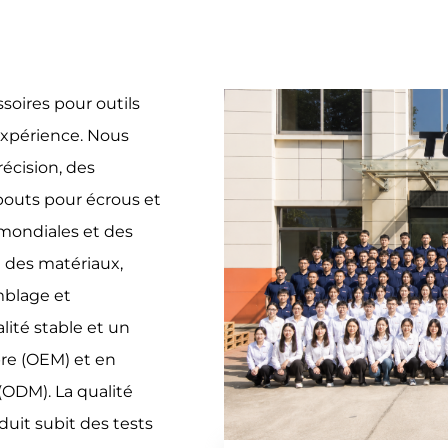
soires pour outils
expérience. Nous
écision, des
outs pour écrous et
 mondiales et des
t des matériaux,
mblage et
lité stable et un
pre (OEM) et en
(ODM). La qualité
duit subit des tests