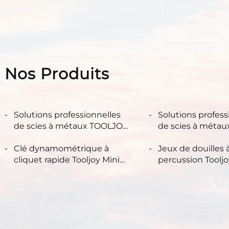
Nos Produits
Solutions professionnelles
Solutions profess
de scies à métaux TOOLJOY
de scies à méta
M42 pour le bois, les métaux
M42 pour le bois,
et la découpe multi-
Clé dynamométrique à
et la découpe mul
Jeux de douilles
matériaux
cliquet rapide Tooljoy Mini
matériaux
percussion Toolj
avec porte-embout
bocal de rangeme
magnétique – Clé manuelle
Douilles magnét
compacte à carré de 1/4"
acier S2, crucifo
(Phillips), Pozidriv
hexagonales pour
électriques et to