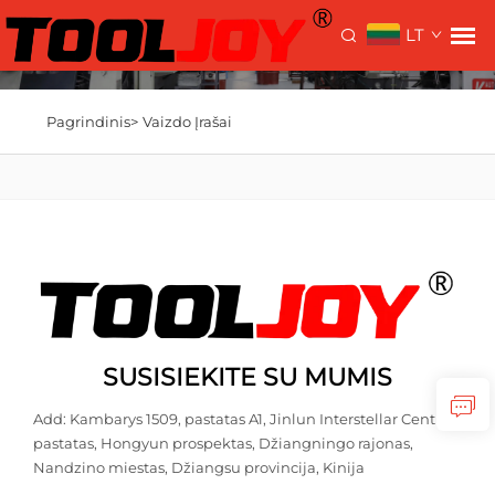
LT
Pagrindinis>
Vaizdo Įrašai
SUSISIEKITE SU MUMIS
Add: Kambarys 1509, pastatas A1, Jinlun Interstellar Centro
pastatas, Hongyun prospektas, Džiangningo rajonas,
Nandzino miestas, Džiangsu provincija, Kinija