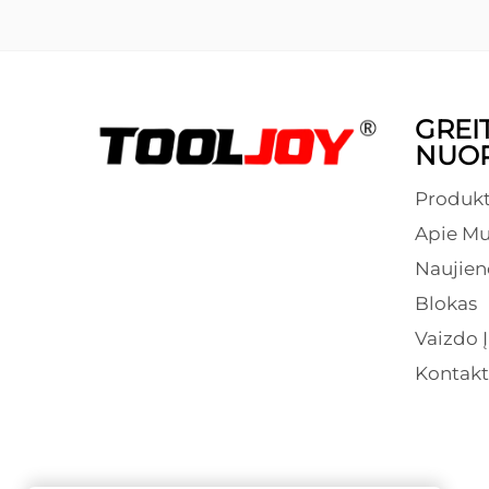
GREIT
NUO
Produkt
Apie Mu
Naujien
Blokas
Vaizdo Į
Kontakt