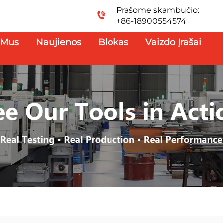
Prašome skambučio:
+86-18900554574
 Mus
Naujienos
Blokas
Vaizdo Įrašai