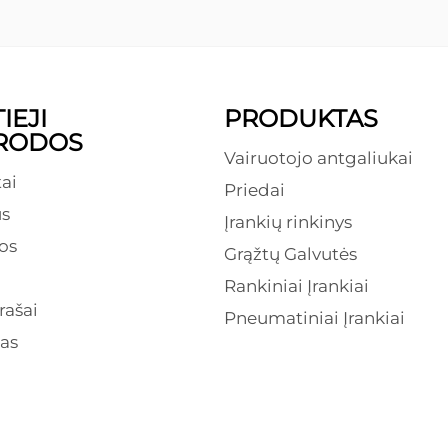
IEJI
PRODUKTAS
RODOS
Vairuotojo antgaliukai
ai
Priedai
s
Įrankių rinkinys
os
Grąžtų Galvutės
Rankiniai Įrankiai
rašai
Pneumatiniai Įrankiai
as