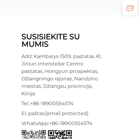
SUSISIEKITE SU
MUMIS
Add: Kambarys 1509, pastatas A1,
Jinlun Interstellar Centro
pastatas, Hongyun prospektas,
Džiangningo rajonas, Nandzino
miestas, Džiangsu provincija,
Kinija
Tel.:
+86-18900554574
El. paštas:
[email protected]
WhatsApp:
+86-18900554574