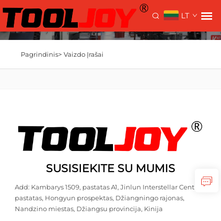
LT
Pagrindinis>
Vaizdo Įrašai
SUSISIEKITE SU MUMIS
Add: Kambarys 1509, pastatas A1, Jinlun Interstellar Centro
pastatas, Hongyun prospektas, Džiangningo rajonas,
Nandzino miestas, Džiangsu provincija, Kinija