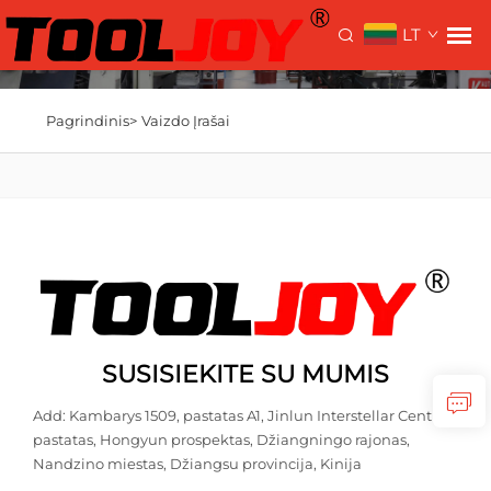
LT
Pagrindinis>
Vaizdo Įrašai
SUSISIEKITE SU MUMIS
Add: Kambarys 1509, pastatas A1, Jinlun Interstellar Centro
pastatas, Hongyun prospektas, Džiangningo rajonas,
Nandzino miestas, Džiangsu provincija, Kinija