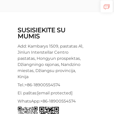
SUSISIEKITE SU
MUMIS
Add: Kambarys 1509, pastatas A1,
Jinlun Interstellar Centro
pastatas, Hongyun prospektas,
Džiangningo rajonas, Nandzino
miestas, Džiangsu provincija,
Kinija
Tel.:
+86-18900554574
El. paštas:
[email protected]
WhatsApp:
+86-18900554574