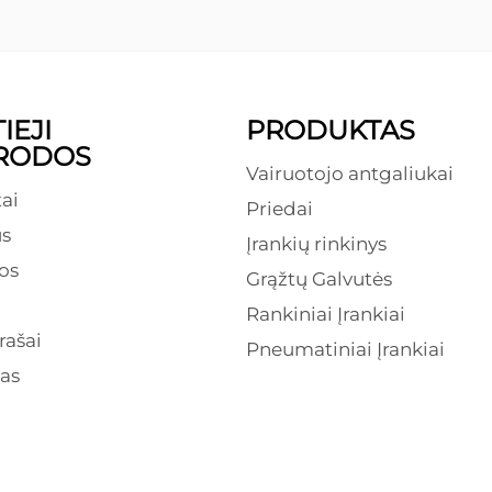
IEJI
PRODUKTAS
RODOS
Vairuotojo antgaliukai
ai
Priedai
s
Įrankių rinkinys
os
Grąžtų Galvutės
Rankiniai Įrankiai
rašai
Pneumatiniai Įrankiai
as