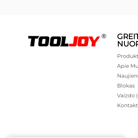
GREIT
NUO
Produkt
Apie Mu
Naujien
Blokas
Vaizdo Į
Kontakt