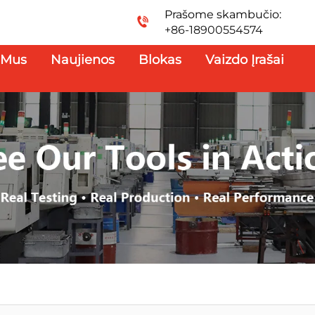
Prašome skambučio:
+86-18900554574
 Mus
Naujienos
Blokas
Vaizdo Įrašai