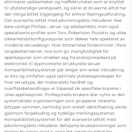
eliminerer usikkerheten og ineffektiviteten som er knyttet
til ufullstendige verktøysett, og sikrer at brukerne alltid har
det riktige bittet tilgjengelig for enhver festingsutfordring.
Det avanserte settet med påvirkningsbits inkluderer ikke
bare vanlige Phillips-, skrue- og sekskantbits, men også
spesialiserte profiler som Torx, Robertson, Pozidriv og ulike
sikkerhetsbitkonfigurasjoner som dekker hele spekteret av
moderne skruedesign. Hver bitstørrelse forekommer i flere
lengdealternativer, noe som gir mangfoldighet for
applikasjoner som strekker seg fra presisjonsarbeid på
elektronikk til dypmonterte strukturelle skruer.
Kompatibilitetssystemet går lenger enn enkel inkludering
av bits og omfatter også optimale ytelsesegenskaper for
hver skruetype, der materialets hardhet og
overflatebehandlinger er tilpasset de spesifikke kravene i
ulike applikasjoner. Profesjonelle brukere drar nytte av den
systematiske organiseringen som grupperer relaterte
bittyper sammen, samtidig som enkelt identifisering sikres
gjennom fargekoding og tydelige merkingssystemer.
Kompatibilitetssystemet for det avanserte settet med
påvirkningsbits inkluderer detaljerte bruksanvisninger som
hjelper brukerne med å velge det optimale bittet for