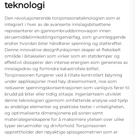
teknologi
Den revolusjonerende torsjonssoneteknologien som er
integrert i hver av de avanserte innslagsbitsettene
representerer en gjennombruddsinnovasjon innen
skruemiddelinnkoblingsingeniørfag, som grunnleggende
endrer hvordan biter håndterer spenning og støtkrefter.
Denne innovative designfunksjonen skaper et fleksibelt
område i bitakselen som virker som en støtdemper og
effektivt dissiperer den intense energien som genereres av
innslagsdrev og forhindre katastrofale bitfeil.
Torsjonssonen fungerer ved å tillate kontrollert bøyning
under applikasjoner med høy dreiemoment, noe som
reduserer spenningskonsentrasjonen som vanligvis fører til
brudd på biter eller tidlig slitasje. Ingeniørteam utviklet
denne teknologien gjennom omfattende analyse ved hjelp
av endelige elementer og praktiske tester i virkeligheten,
og optimaliserte dimensjonene på sonen samt
materialegenskapene for å maksimere ytelsen over ulike
typer skruemidler og drivforhold. Torsjonssonen
opprettholder den nøyaktige spissgeometrien som er