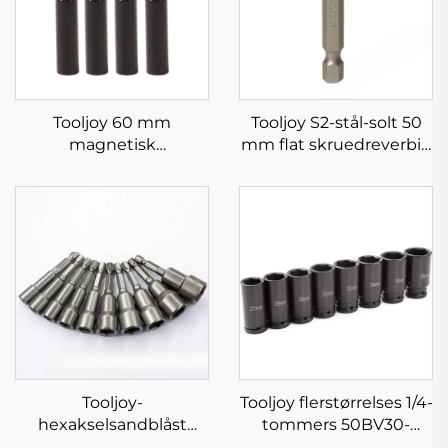
Tooljoy 60 mm
Tooljoy S2-stål-solt 50
magnetisk
mm flat skruedreverbit,
påvirkningsskruetråk-
ideell for vedlikehold av
bittholder
apparater og DIY-
prosjekter
Tooljoy-
Tooljoy flerstørrelses 1/4-
hexakselsandblåst
tommers 50BV30-
mutterdriver-sokkelsett
sokkelnøkkelsett –