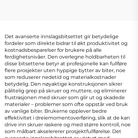
med kraftig magnet
bilreparasjonssett med
oppbevaringskasse
Det avanserte innslagsbitsettet gir betydelige
fordeler som direkte bidrar til økt produktivitet og
kostnadsbesparelser for brukere på alle
ferdighetsnivåer. Den overlegne holdbarheten til
disse bitsettene betyr at profesjonelle kan fullføre
flere prosjekter uten hyppige bytter av biter, noe
som reduserer nedetid og materialkostnader
betydelig. Den nøyaktige konstruksjonen sikrer
pålitelig grep på skruer og muttere, og eliminerer
frustrasjonen med skruer som glir ut og skadede
materialer – problemer som ofte oppstår ved bruk
av vanlige biter. Brukerne opplever bedre
effektivitet i dreiemomentoverføring, slik at de kan
drive inn skruer raskere og med større kontroll, noe
som målbart akselererer prosjektfullførelse. Det