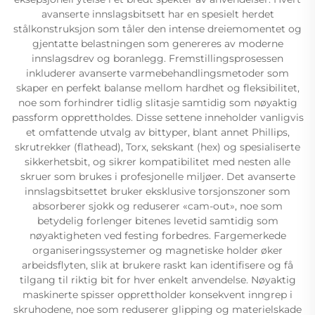
avanserte innslagsbitsett har en spesielt herdet
stålkonstruksjon som tåler den intense dreiemomentet og
gjentatte belastningen som genereres av moderne
innslagsdrev og boranlegg. Fremstillingsprosessen
inkluderer avanserte varmebehandlingsmetoder som
skaper en perfekt balanse mellom hardhet og fleksibilitet,
noe som forhindrer tidlig slitasje samtidig som nøyaktig
passform opprettholdes. Disse settene inneholder vanligvis
et omfattende utvalg av bittyper, blant annet Phillips,
skrutrekker (flathead), Torx, sekskant (hex) og spesialiserte
sikkerhetsbit, og sikrer kompatibilitet med nesten alle
skruer som brukes i profesjonelle miljøer. Det avanserte
innslagsbitsettet bruker eksklusive torsjonszoner som
absorberer sjokk og reduserer «cam-out», noe som
betydelig forlenger bitenes levetid samtidig som
nøyaktigheten ved festing forbedres. Fargemerkede
organiseringssystemer og magnetiske holder øker
arbeidsflyten, slik at brukere raskt kan identifisere og få
tilgang til riktig bit for hver enkelt anvendelse. Nøyaktig
maskinerte spisser opprettholder konsekvent inngrep i
skruhodene, noe som reduserer glipping og materielskade