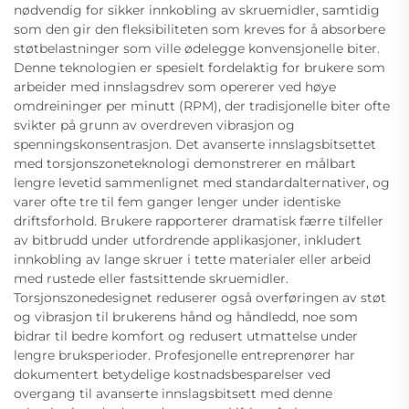
nødvendig for sikker innkobling av skruemidler, samtidig
som den gir den fleksibiliteten som kreves for å absorbere
støtbelastninger som ville ødelegge konvensjonelle biter.
Denne teknologien er spesielt fordelaktig for brukere som
arbeider med innslagsdrev som opererer ved høye
omdreininger per minutt (RPM), der tradisjonelle biter ofte
svikter på grunn av overdreven vibrasjon og
spenningskonsentrasjon. Det avanserte innslagsbitsettet
med torsjonszoneteknologi demonstrerer en målbart
lengre levetid sammenlignet med standardalternativer, og
varer ofte tre til fem ganger lenger under identiske
driftsforhold. Brukere rapporterer dramatisk færre tilfeller
av bitbrudd under utfordrende applikasjoner, inkludert
innkobling av lange skruer i tette materialer eller arbeid
med rustede eller fastsittende skruemidler.
Torsjonszonedesignet reduserer også overføringen av støt
og vibrasjon til brukerens hånd og håndledd, noe som
bidrar til bedre komfort og redusert utmattelse under
lengre bruksperioder. Profesjonelle entreprenører har
dokumentert betydelige kostnadsbesparelser ved
overgang til avanserte innslagsbitsett med denne