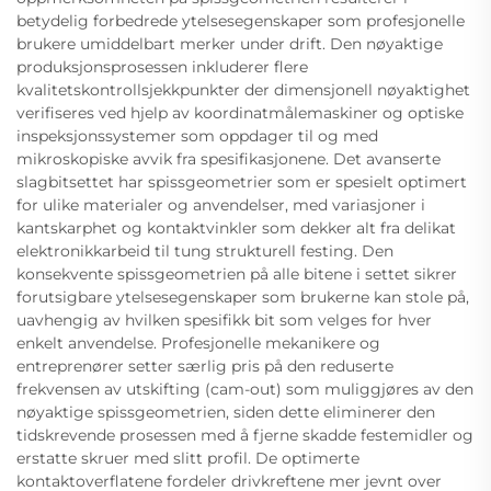
betydelig forbedrede ytelsesegenskaper som profesjonelle
brukere umiddelbart merker under drift. Den nøyaktige
produksjonsprosessen inkluderer flere
kvalitetskontrollsjekkpunkter der dimensjonell nøyaktighet
verifiseres ved hjelp av koordinatmålemaskiner og optiske
inspeksjonssystemer som oppdager til og med
mikroskopiske avvik fra spesifikasjonene. Det avanserte
slagbitsettet har spissgeometrier som er spesielt optimert
for ulike materialer og anvendelser, med variasjoner i
kantskarphet og kontaktvinkler som dekker alt fra delikat
elektronikkarbeid til tung strukturell festing. Den
konsekvente spissgeometrien på alle bitene i settet sikrer
forutsigbare ytelsesegenskaper som brukerne kan stole på,
uavhengig av hvilken spesifikk bit som velges for hver
enkelt anvendelse. Profesjonelle mekanikere og
entreprenører setter særlig pris på den reduserte
frekvensen av utskifting (cam-out) som muliggjøres av den
nøyaktige spissgeometrien, siden dette eliminerer den
tidskrevende prosessen med å fjerne skadde festemidler og
erstatte skruer med slitt profil. De optimerte
kontaktoverflatene fordeler drivkreftene mer jevnt over