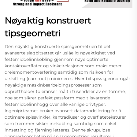
Nøyaktig konstruert
tipsgeometri
Den nøyaktig konstruerte spissgeometrien til det
avanserte slagbitsettet gir uslåelig nøyaktighet ved
festemiddelinnkobling gjennom nøye optimerte
kontaktoverflater og vinkelrelasjoner som maksimerer
dreiemomentoverføring samtidig som risikoen for
utskifting (cam-out) minimeres. Hver bitspiss gjennomgår
nøyaktige maskinbearbeidingsprosesser som
opprettholder toleranser målt i tusendeler av en tomme,
noe som sikrer perfekt passform med tilsvarende
festemiddelinnhogg over alle vanlige drivtyper.
Ingeniørteamet bruker avansert datamodellering for å
optimere spissvinkler, kantradiuser og overflateteksturer
som fremmer sikker innkobling samtidig som enkel
innsetting og fjerning letteres. Denne skrupuløse
oppmerksomheten på spissgeometrien resulterer i