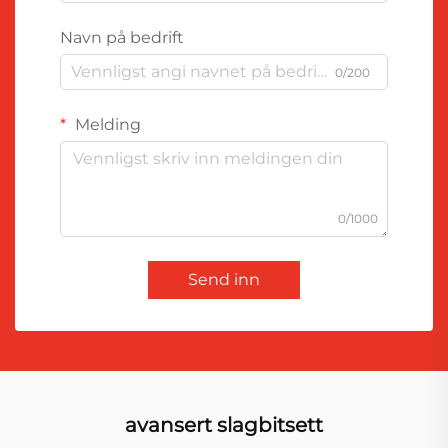
Navn på bedrift
0/200
Melding
0/1000
Send inn
avansert slagbitsett