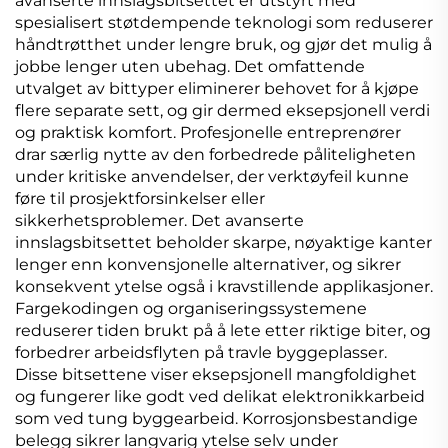
avanserte innslagsbitsettet er utstyrt med
spesialisert støtdempende teknologi som reduserer
håndtrøtthet under lengre bruk, og gjør det mulig å
jobbe lenger uten ubehag. Det omfattende
utvalget av bittyper eliminerer behovet for å kjøpe
flere separate sett, og gir dermed eksepsjonell verdi
og praktisk komfort. Profesjonelle entreprenører
drar særlig nytte av den forbedrede påliteligheten
under kritiske anvendelser, der verktøyfeil kunne
føre til prosjektforsinkelser eller
sikkerhetsproblemer. Det avanserte
innslagsbitsettet beholder skarpe, nøyaktige kanter
lenger enn konvensjonelle alternativer, og sikrer
konsekvent ytelse også i kravstillende applikasjoner.
Fargekodingen og organiseringssystemene
reduserer tiden brukt på å lete etter riktige biter, og
forbedrer arbeidsflyten på travle byggeplasser.
Disse bitsettene viser eksepsjonell mangfoldighet
og fungerer like godt ved delikat elektronikkarbeid
som ved tung byggearbeid. Korrosjonsbestandige
belegg sikrer langvarig ytelse selv under