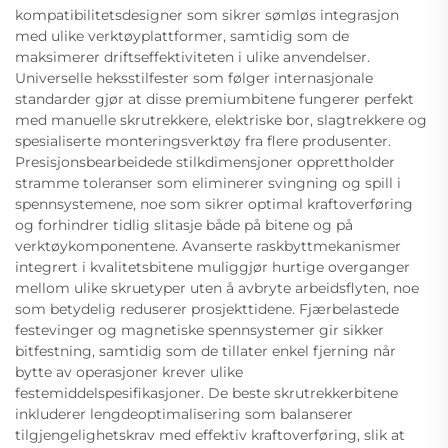
kompatibilitetsdesigner som sikrer sømløs integrasjon
med ulike verktøyplattformer, samtidig som de
maksimerer driftseffektiviteten i ulike anvendelser.
Universelle heksstilfester som følger internasjonale
standarder gjør at disse premiumbitene fungerer perfekt
med manuelle skrutrekkere, elektriske bor, slagtrekkere og
spesialiserte monteringsverktøy fra flere produsenter.
Presisjonsbearbeidede stilkdimensjoner opprettholder
stramme toleranser som eliminerer svingning og spill i
spennsystemene, noe som sikrer optimal kraftoverføring
og forhindrer tidlig slitasje både på bitene og på
verktøykomponentene. Avanserte raskbyttmekanismer
integrert i kvalitetsbitene muliggjør hurtige overganger
mellom ulike skruetyper uten å avbryte arbeidsflyten, noe
som betydelig reduserer prosjekttidene. Fjærbelastede
festevinger og magnetiske spennsystemer gir sikker
bitfestning, samtidig som de tillater enkel fjerning når
bytte av operasjoner krever ulike
festemiddelspesifikasjoner. De beste skrutrekkerbitene
inkluderer lengdeoptimalisering som balanserer
tilgjengelighetskrav med effektiv kraftoverføring, slik at