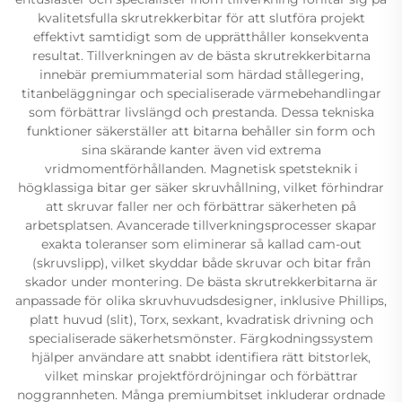
kvalitetsfulla skrutrekkerbitar för att slutföra projekt
effektivt samtidigt som de upprätthåller konsekventa
resultat. Tillverkningen av de bästa skrutrekkerbitarna
innebär premiummaterial som härdad stållegering,
titanbeläggningar och specialiserade värmebehandlingar
som förbättrar livslängd och prestanda. Dessa tekniska
funktioner säkerställer att bitarna behåller sin form och
sina skärande kanter även vid extrema
vridmomentförhållanden. Magnetisk spetsteknik i
högklassiga bitar ger säker skruvhållning, vilket förhindrar
att skruvar faller ner och förbättrar säkerheten på
arbetsplatsen. Avancerade tillverkningsprocesser skapar
exakta toleranser som eliminerar så kallad cam-out
(skruvslipp), vilket skyddar både skruvar och bitar från
skador under montering. De bästa skrutrekkerbitarna är
anpassade för olika skruvhuvudsdesigner, inklusive Phillips,
platt huvud (slit), Torx, sexkant, kvadratisk drivning och
specialiserade säkerhetsmönster. Färgkodningssystem
hjälper användare att snabbt identifiera rätt bitstorlek,
vilket minskar projektfördröjningar och förbättrar
noggrannheten. Många premiumbitset inkluderar ordnade