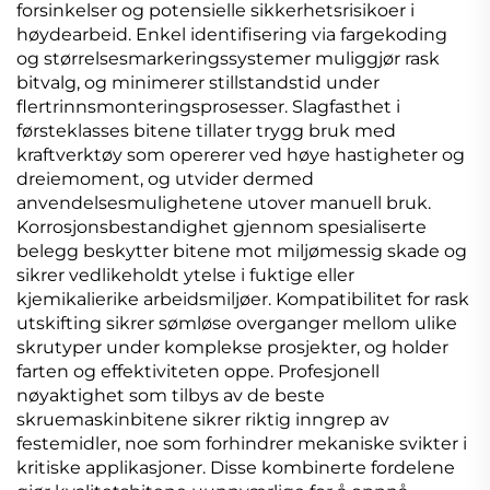
forsinkelser og potensielle sikkerhetsrisikoer i
høydearbeid. Enkel identifisering via fargekoding
og størrelsesmarkeringssystemer muliggjør rask
bitvalg, og minimerer stillstandstid under
flertrinnsmonteringsprosesser. Slagfasthet i
førsteklasses bitene tillater trygg bruk med
kraftverktøy som opererer ved høye hastigheter og
dreiemoment, og utvider dermed
anvendelsesmulighetene utover manuell bruk.
Korrosjonsbestandighet gjennom spesialiserte
belegg beskytter bitene mot miljømessig skade og
sikrer vedlikeholdt ytelse i fuktige eller
kjemikalierike arbeidsmiljøer. Kompatibilitet for rask
utskifting sikrer sømløse overganger mellom ulike
skrutyper under komplekse prosjekter, og holder
farten og effektiviteten oppe. Profesjonell
nøyaktighet som tilbys av de beste
skruemaskinbitene sikrer riktig inngrep av
festemidler, noe som forhindrer mekaniske svikter i
kritiske applikasjoner. Disse kombinerte fordelene