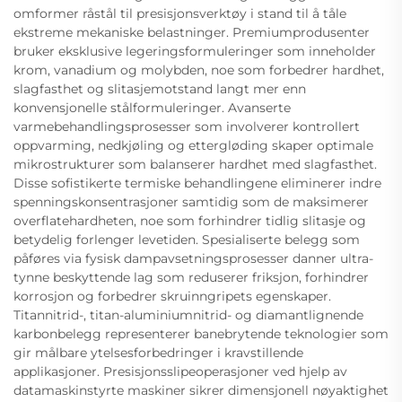
omformer råstål til presisjonsverktøy i stand til å tåle
ekstreme mekaniske belastninger. Premiumprodusenter
bruker eksklusive legeringsformuleringer som inneholder
krom, vanadium og molybden, noe som forbedrer hardhet,
slagfasthet og slitasjemotstand langt mer enn
konvensjonelle stålformuleringer. Avanserte
varmebehandlingsprosesser som involverer kontrollert
oppvarming, nedkjøling og ettergløding skaper optimale
mikrostrukturer som balanserer hardhet med slagfasthet.
Disse sofistikerte termiske behandlingene eliminerer indre
spenningskonsentrasjoner samtidig som de maksimerer
overflatehardheten, noe som forhindrer tidlig slitasje og
betydelig forlenger levetiden. Spesialiserte belegg som
påføres via fysisk dampavsetningsprosesser danner ultra-
tynne beskyttende lag som reduserer friksjon, forhindrer
korrosjon og forbedrer skruinngripets egenskaper.
Titannitrid-, titan-aluminiumnitrid- og diamantlignende
karbonbelegg representerer banebrytende teknologier som
gir målbare ytelsesforbedringer i kravstillende
applikasjoner. Presisjonsslipeoperasjoner ved hjelp av
datamaskinstyrte maskiner sikrer dimensjonell nøyaktighet