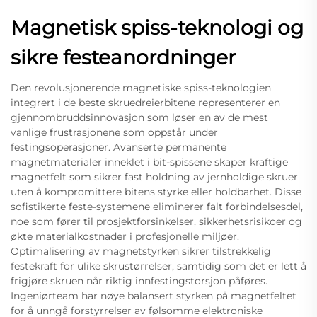
Magnetisk spiss-teknologi og
sikre festeanordninger
Den revolusjonerende magnetiske spiss-teknologien
integrert i de beste skruedreierbitene representerer en
gjennombruddsinnovasjon som løser en av de mest
vanlige frustrasjonene som oppstår under
festingsoperasjoner. Avanserte permanente
magnetmaterialer inneklet i bit-spissene skaper kraftige
magnetfelt som sikrer fast holdning av jernholdige skruer
uten å kompromittere bitens styrke eller holdbarhet. Disse
sofistikerte feste-systemene eliminerer falt forbindelsesdel,
noe som fører til prosjektforsinkelser, sikkerhetsrisikoer og
økte materialkostnader i profesjonelle miljøer.
Optimalisering av magnetstyrken sikrer tilstrekkelig
festekraft for ulike skrustørrelser, samtidig som det er lett å
frigjøre skruen når riktig innfestingstorsjon påføres.
Ingeniørteam har nøye balansert styrken på magnetfeltet
for å unngå forstyrrelser av følsomme elektroniske