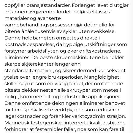
oppfyller bransjestandarder. Forlenget levetid utgjør
en annen avgjørende fordel, da førsteklasses
materialer og avanserte
varmebehandlingsprosesser gjør det mulig for
bitene å tåle tusenvis av sykler uten svekkelse.
Denne holdbarheten omsettes direkte i
kostnadsbesparelser, da hyppige utskiftninger som
forstyrrer arbeidsflyten og øker driftskostnadene,
elimineres. De beste skruemaskinbitene beholder
skarpe skjærekanter lenger enn
standardalternativer, og sikrer dermed konsekvent
ytelse over lengre bruksperioder. Mangfoldighet
skiller seg ut som en viktig fordel, der omfattende
bitsats dekker nesten alle skrutyper som møtes i
bolig-, kommersiell- og industrielle applikasjoner.
Denne omfattende dekningen eliminerer behovet
for flere spesialiserte verktøy, noe som reduserer
lagerkostnader og forenkler verktøyadministrasjon.
Magnetisk festegenskap integrert i kvalitetsbitene
forhindrer at festemidler faller, noe som kan føre til