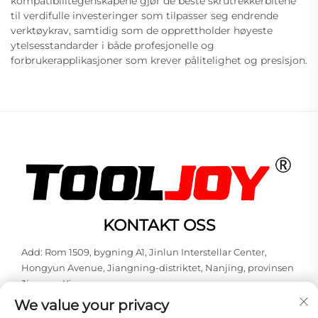
kompatibilitegenskapene gjør de beste skrutrekkerbitene
til verdifulle investeringer som tilpasser seg endrende
verktøykrav, samtidig som de opprettholder høyeste
ytelsesstandarder i både profesjonelle og
forbrukerapplikasjoner som krever pålitelighet og presisjon.
KONTAKT OSS
Add: Rom 1509, bygning A1, Jinlun Interstellar Center,
Hongyun Avenue, Jiangning-distriktet, Nanjing, provinsen
Jiangsu, Kina
We value your privacy
Tlf:
+86-13851848144