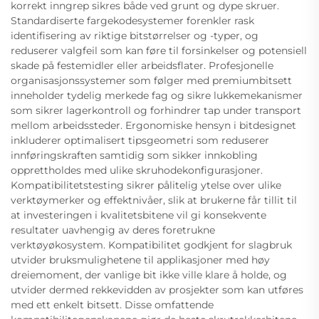
korrekt inngrep sikres både ved grunt og dype skruer.
Standardiserte fargekodesystemer forenkler rask
identifisering av riktige bitstørrelser og -typer, og
reduserer valgfeil som kan føre til forsinkelser og potensiell
skade på festemidler eller arbeidsflater. Profesjonelle
organisasjonssystemer som følger med premiumbitsett
inneholder tydelig merkede fag og sikre lukkemekanismer
som sikrer lagerkontroll og forhindrer tap under transport
mellom arbeidssteder. Ergonomiske hensyn i bitdesignet
inkluderer optimalisert tipsgeometri som reduserer
innføringskraften samtidig som sikker innkobling
opprettholdes med ulike skruhodekonfigurasjoner.
Kompatibilitetstesting sikrer pålitelig ytelse over ulike
verktøymerker og effektnivåer, slik at brukerne får tillit til
at investeringen i kvalitetsbitene vil gi konsekvente
resultater uavhengig av deres foretrukne
verktøyøkosystem. Kompatibilitet godkjent for slagbruk
utvider bruksmulighetene til applikasjoner med høy
dreiemoment, der vanlige bit ikke ville klare å holde, og
utvider dermed rekkevidden av prosjekter som kan utføres
med ett enkelt bitsett. Disse omfattende