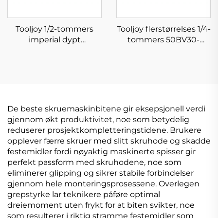
Tooljoy 1/2-tommers
Tooljoy flerstørrelses 1/4-
imperial dypt
tommers 50BV30-
sokkelsett (Cr-MO) med
sokkelnøkkelsett –
pneumatisk utstyr for
bilreparasjonssett med
bilvedlikehold
oppbevaringskasse
De beste skruemaskinbitene gir eksepsjonell verdi
gjennom økt produktivitet, noe som betydelig
reduserer prosjektkompletteringstidene. Brukere
opplever færre skruer med slitt skruhode og skadde
festemidler fordi nøyaktig maskinerte spisser gir
perfekt passform med skruhodene, noe som
eliminerer glipping og sikrer stabile forbindelser
gjennom hele monteringsprosessene. Overlegen
grepstyrke lar teknikere påføre optimal
dreiemoment uten frykt for at biten svikter, noe
som resulterer i riktig stramme festemidler som