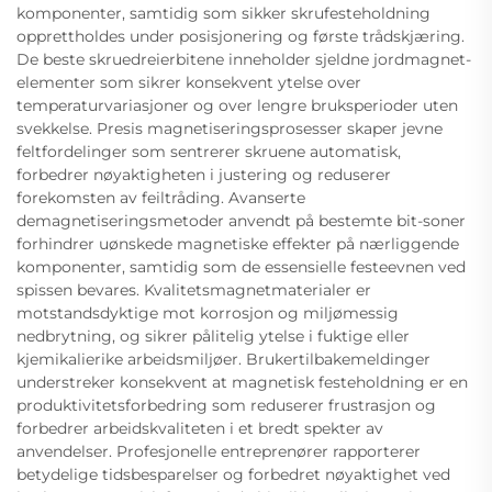
komponenter, samtidig som sikker skrufesteholdning
opprettholdes under posisjonering og første trådskjæring.
De beste skruedreierbitene inneholder sjeldne jordmagnet-
elementer som sikrer konsekvent ytelse over
temperaturvariasjoner og over lengre bruksperioder uten
svekkelse. Presis magnetiseringsprosesser skaper jevne
feltfordelinger som sentrerer skruene automatisk,
forbedrer nøyaktigheten i justering og reduserer
forekomsten av feiltråding. Avanserte
demagnetiseringsmetoder anvendt på bestemte bit-soner
forhindrer uønskede magnetiske effekter på nærliggende
komponenter, samtidig som de essensielle festeevnen ved
spissen bevares. Kvalitetsmagnetmaterialer er
motstandsdyktige mot korrosjon og miljømessig
nedbrytning, og sikrer pålitelig ytelse i fuktige eller
kjemikalierike arbeidsmiljøer. Brukertilbakemeldinger
understreker konsekvent at magnetisk festeholdning er en
produktivitetsforbedring som reduserer frustrasjon og
forbedrer arbeidskvaliteten i et bredt spekter av
anvendelser. Profesjonelle entreprenører rapporterer
betydelige tidsbesparelser og forbedret nøyaktighet ved