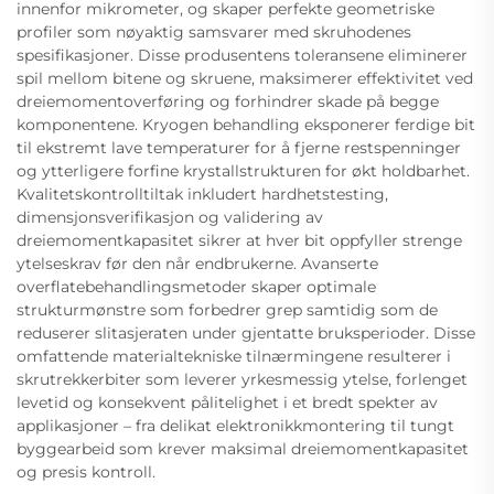
innenfor mikrometer, og skaper perfekte geometriske
profiler som nøyaktig samsvarer med skruhodenes
spesifikasjoner. Disse produsentens toleransene eliminerer
spil mellom bitene og skruene, maksimerer effektivitet ved
dreiemomentoverføring og forhindrer skade på begge
komponentene. Kryogen behandling eksponerer ferdige bit
til ekstremt lave temperaturer for å fjerne restspenninger
og ytterligere forfine krystallstrukturen for økt holdbarhet.
Kvalitetskontrolltiltak inkludert hardhetstesting,
dimensjonsverifikasjon og validering av
dreiemomentkapasitet sikrer at hver bit oppfyller strenge
ytelseskrav før den når endbrukerne. Avanserte
overflatebehandlingsmetoder skaper optimale
strukturmønstre som forbedrer grep samtidig som de
reduserer slitasjeraten under gjentatte bruksperioder. Disse
omfattende materialtekniske tilnærmingene resulterer i
skrutrekkerbiter som leverer yrkesmessig ytelse, forlenget
levetid og konsekvent pålitelighet i et bredt spekter av
applikasjoner – fra delikat elektronikkmontering til tungt
byggearbeid som krever maksimal dreiemomentkapasitet
og presis kontroll.