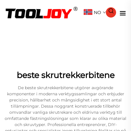
NO
beste skrutrekkerbitene
De beste skrutrekkerbitene utgörer avgörande
komponenter i moderna verktygssamlingar och erbjuder
precision, hållbarhet och mångsidighet i ett stort antal
tillämpningar. Dessa noggrant konstruerade tillbehör
omvandlar vanliga skrutrekare och eldrivna verktyg till
omfattande fästningslösningar som klarar av olika material
och skruvtyper. Professionella entreprenörer, DIY-
entusiaster och specialister inom tillverkning förlitar sig på