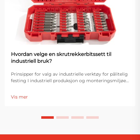
Hvordan velge en skrutrekkerbitssett til
industriell bruk?
Prinsipper for valg av industrielle verktøy for pålitelig
festing I industriell produksjon og monteringsmiljøer
er valg av verktøy direkte knyttet til effektivitet,
produktkvalitet og driftsstabilitet. Blant de viktigste
Vis mer
festeverktøyene er en skrutrekker...