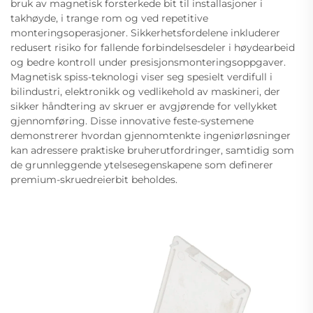
bruk av magnetisk forsterkede bit til installasjoner i
takhøyde, i trange rom og ved repetitive
monteringsoperasjoner. Sikkerhetsfordelene inkluderer
redusert risiko for fallende forbindelsesdeler i høydearbeid
og bedre kontroll under presisjonsmonteringsoppgaver.
Magnetisk spiss-teknologi viser seg spesielt verdifull i
bilindustri, elektronikk og vedlikehold av maskineri, der
sikker håndtering av skruer er avgjørende for vellykket
gjennomføring. Disse innovative feste-systemene
demonstrerer hvordan gjennomtenkte ingeniørløsninger
kan adressere praktiske bruherutfordringer, samtidig som
de grunnleggende ytelsesegenskapene som definerer
premium-skruedreierbit beholdes.