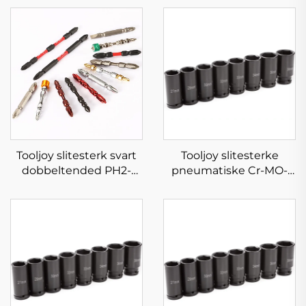
Tooljoy slitesterk svart
Tooljoy slitesterke
dobbeltended PH2-
pneumatiske Cr-MO-
skruedreverbit – S2-stål-
flerstørrelses-sokkelsett
impactdreverbit
i oppbevaringskasse for
industrielt vedlikehold
og bilreparasjon