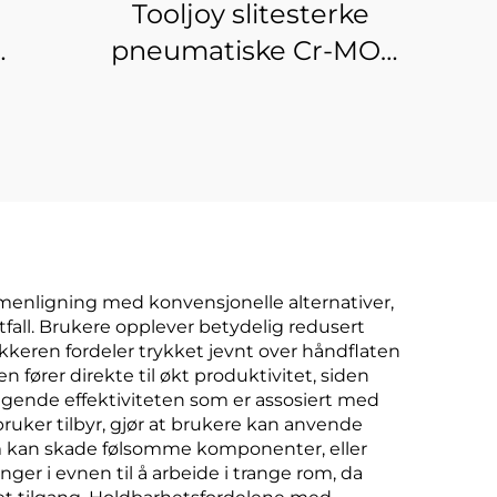
Tooljoy slitesterke
pneumatiske Cr-MO-
 til
flerstørrelses-
gsbor
sokkelsett i
oppbevaringskasse
for industrielt
vedlikehold og
bilreparasjon
mmenligning med konvensjonelle alternativer,
tfall. Brukere opplever betydelig redusert
eren fordeler trykket jevnt over håndflaten
fører direkte til økt produktivitet, siden
agende effektiviteten som er assosiert med
ruker tilbyr, gjør at brukere kan anvende
om kan skade følsomme komponenter, eller
r i evnen til å arbeide i trange rom, da