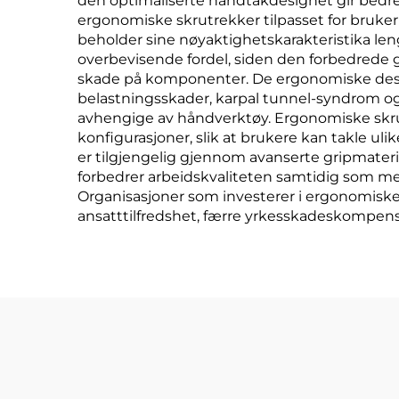
den optimaliserte håndtakdesignet gir bedre
ergonomiske skrutrekker tilpasset for bruker 
beholder sine nøyaktighetskarakteristika len
overbevisende fordel, siden den forbedrede g
skade på komponenter. De ergonomiske design
belastningsskader, karpal tunnel-syndrom og 
avhengige av håndverktøy. Ergonomiske skrut
konfigurasjoner, slik at brukere kan takle ul
er tilgjengelig gjennom avanserte gripmateri
forbedrer arbeidskvaliteten samtidig som m
Organisasjoner som investerer i ergonomiske s
ansatttilfredshet, færre yrkesskadeskompensas