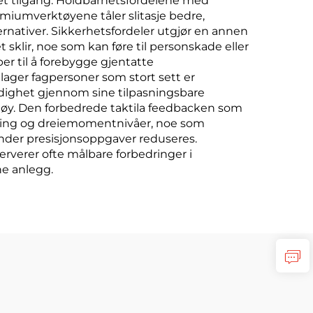
et tilgang. Holdbarhetsfordelene med
emiumverktøyene tåler slitasje bedre,
rnativer. Sikkerhetsfordeler utgjør en annen
sklir, noe som kan føre til personskade eller
r til å forebygge gjentatte
lager fagpersoner som stort sett er
ldighet gjennom sine tilpasningsbare
rktøy. Den forbedrede taktila feedbacken som
kobling og dreiemomentnivåer, noe som
nder presisjonsoppgaver reduseres.
erverer ofte målbare forbedringer i
ne anlegg.