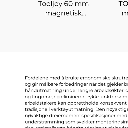
Tooljoy 60 mm
TO
magnetisk
m
påvirkningsskruetråk-
skrue
bittholder
slag
fo
møb
D
Fordelene med å bruke ergonomiske skrutrekk
og gir målbare forbedringer når det gjelder b
håndutmatning under lengre arbeidsøkter, d
og fingrene, og eliminerer trykkpunkter som 
arbeidstakere kan opprettholde konsekvent y
tradisjonell verktøyutmatning. Den nøyaktige
nøyaktige dreiemomentspesifikasjoner med t
understramming som svekker monteringsintegr