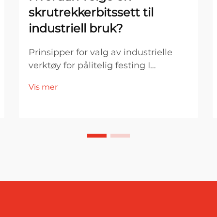
skrutrekkerbitssett til
industriell bruk?
Prinsipper for valg av industrielle
verktøy for pålitelig festing I
industriell produksjon og
Vis mer
monteringsmiljøer er valg av
verktøy direkte knyttet til
effektivitet, produktkvalitet og
driftsstabilitet. Blant de viktigste
festeverktøyene er en skrutrekker...