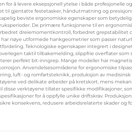
en for å levere eksepsjonell ytelse i både profesjonelle 
t til gjentatte festetasker, håndutmatning og presisjons
skapelig beviste ergonomiske egenskaper som betydelig
ksperioder. De primære funksjonene til en ergonomisk t
rbedret dreiemomentkontroll, forbedret grepstabilitet og
e har nøye utformede hankgeometrier som passer naturl
ordeling. Teknologiske egenskaper integrert i designe
verlegen taktil tilbakemelding, slippfrie overflater som 
terer perfekt bit-inngrep. Mange modeller har magneti
g korrosjon. Anvendelsesområdene for ergonomiske tilpa
ing, luft- og romfartsteknikk, produksjon av medisinsk 
rktøyene ved delikate arbeider på kretskort, mens mekan
l disse verktøyene tillater spesifikke modifikasjoner, s
pesifikasjoner for å oppfylle unike driftskrav. Produksj
 å sikre konsekvens, redusere arbeidsrelaterte skader og 