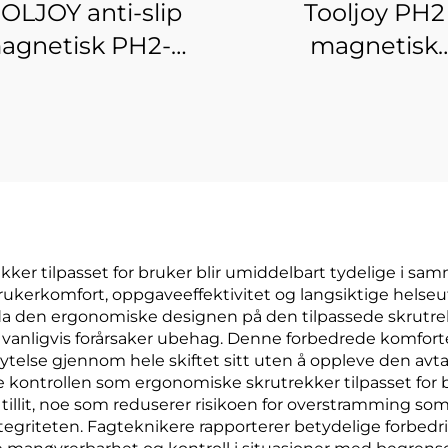
OLJOY anti-slip
Tooljoy PH2
agnetisk PH2-
magnetisk
tråkbit (S2-stål) –
dobbeltended bit
fast skruetråkbit
bor og påvirknin
r reparasjoner,
elmontering og
IY-prosjekter
er tilpasset for bruker blir umiddelbart tydelige i sa
rukerkomfort, oppgaveeffektivitet og langsiktige helseu
a den ergonomiske designen på den tilpassede skrutrekk
vanligvis forårsaker ubehag. Denne forbedrede komforten 
telse gjennom hele skiftet sitt uten å oppleve den avt
 kontrollen som ergonomiske skrutrekker tilpasset for b
illit, noe som reduserer risikoen for overstramming s
iteten. Fagteknikere rapporterer betydelige forbedringe