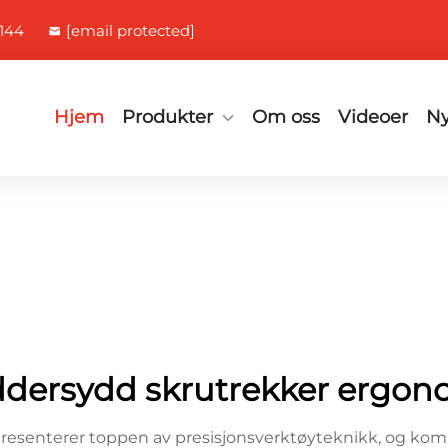
144
[email protected]
Hjem
Produkter
Om oss
Videoer
Ny
ddersydd skrutrekker ergon
presenterer toppen av presisjonsverktøyteknikk, og ko