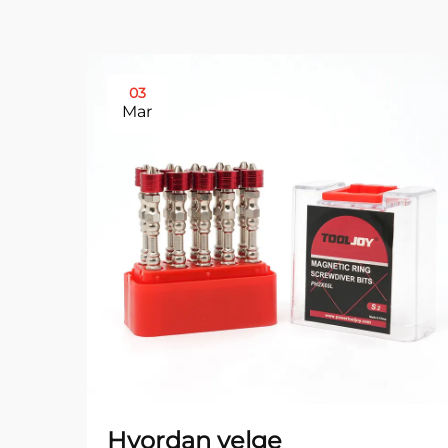
03
Mar
Hvordan velge