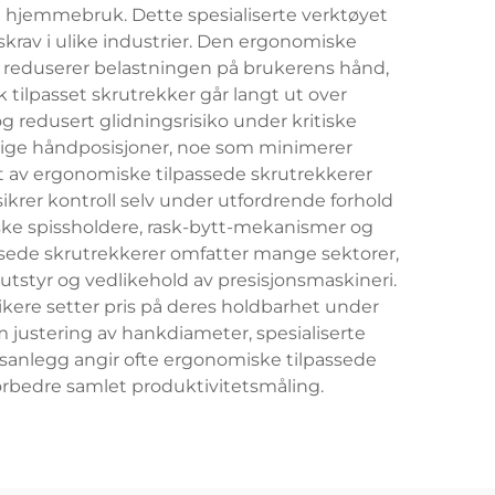
og hjemmebruk. Dette spesialiserte verktøyet
krav i ulike industrier. Den ergonomiske
 reduserer belastningen på brukerens hånd,
ilpasset skrutrekker går langt ut over
 redusert glidningsrisiko under kritiske
ige håndposisjoner, noe som minimerer
t av ergonomiske tilpassede skrutrekkerer
sikrer kontroll selv under utfordrende forhold
ske spissholdere, rask-bytt-mekanismer og
ssede skrutrekkerer omfatter mange sektorer,
utstyr og vedlikehold av presisjonsmaskineri.
ikere setter pris på deres holdbarhet under
om justering av hankdiameter, spesialiserte
onsanlegg angir ofte ergonomiske tilpassede
forbedre samlet produktivitetsmåling.