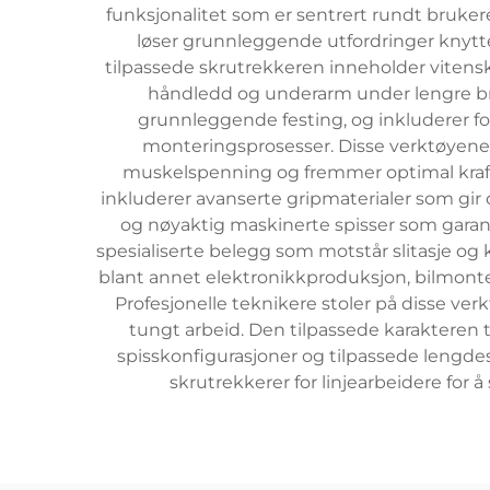
funksjonalitet som er sentrert rundt bruker
løser grunnleggende utfordringer knytte
tilpassede skrutrekkeren inneholder viten
håndledd og underarm under lengre bru
grunnleggende festing, og inkluderer fo
monteringsprosesser. Disse verktøyen
muskelspenning og fremmer optimal kraftf
inkluderer avanserte gripmaterialer som gir o
og nøyaktig maskinerte spisser som garan
spesialiserte belegg som motstår slitasje o
blant annet elektronikkproduksjon, bilmonter
Profesjonelle teknikere stoler på disse ve
tungt arbeid. Den tilpassede karakteren ti
spisskonfigurasjoner og tilpassede lengdes
skrutrekkerer for linjearbeidere for