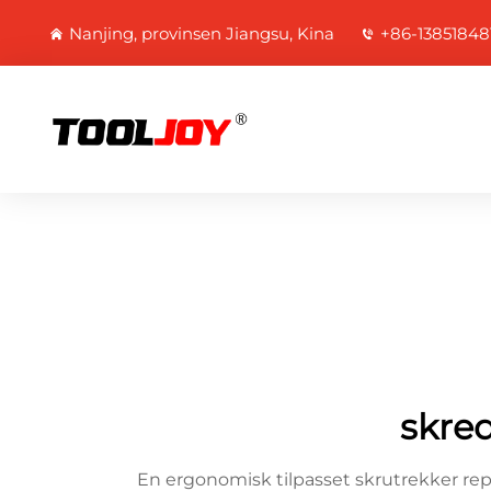
Nanjing, provinsen Jiangsu, Kina
+86-13851848
skre
En ergonomisk tilpasset skrutrekker re