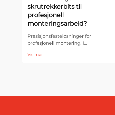
skrutrekkerbits til
profesjonell
monteringsarbeid?
Presisjonsfesteløsninger for
profesjonell montering. I
profesjonelle monteringsmiljøer er
Vis mer
verktøyets ytelse direkte knyttet til
nøyaktighet, effektivitet og
produktkvalitet. Blant de viktigste
komponentene i festesystemer er
skruemaskinbitar...