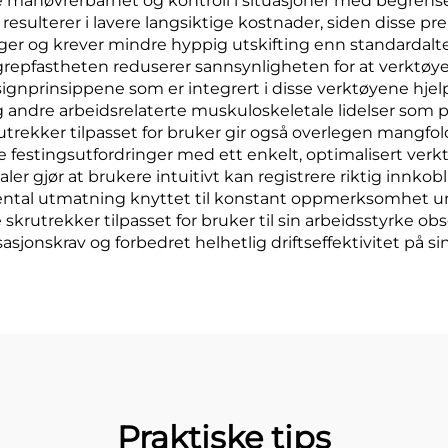
 manøvrerbarhet og kontroll i situasjoner med begrens
resulterer i lavere langsiktige kostnader, siden disse pr
ger og krever mindre hyppig utskifting enn standardalte
repfastheten reduserer sannsynligheten for at verktøyet 
prinsippene som er integrert i disse verktøyene hjelpe
andre arbeidsrelaterte muskuloskeletale lidelser som p
rekker tilpasset for bruker gir også overlegen mangfo
ike festingsutfordringer med ett enkelt, optimalisert ve
aler gjør at brukere intuitivt kan registrere riktig inn
ental utmatning knyttet til konstant oppmerksomhet u
krutrekker tilpasset for bruker til sin arbeidsstyrke obs
jonskrav og forbedret helhetlig driftseffektivitet på si
Praktiske tips