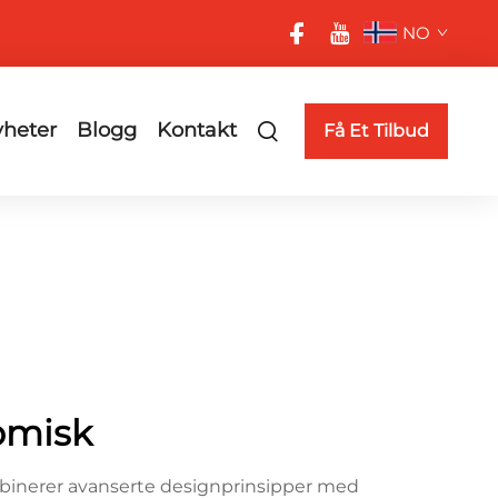
NO
heter
Blogg
Kontakt
Få Et Tilbud
omisk
mbinerer avanserte designprinsipper med