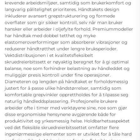
krevende arbeidsmiljøer, samtidig som brukerkomfort og
langvarig pålitelighet prioriteres. Håndtakets design
inkluderer avansert grepstrukturering og formede
overflater som gir sikker kontroll, selv når man bruker
hansker eller arbeider i oljefylte forhold. Premiummodeller
har håndtak med dobbel tetthet og myke
elastomeroverforminger som absorberer vibrasjoner og
reduserer håndtrøtthet under lengre bruksperioder.
Vektdistribusjonen i et kvalitetsfleksibelt
skruedreierbitssett er nøyaktig beregnet for å gi optimal
balanse, noe som forhindrer belastning av håndleddet og
muliggjør presis kontroll under fine operasjoner.
Diameteren og lengden på håndtaket er forholdsmessig
justert for å passe ulike håndstørrelser, samtidig som
komfortable grepvinkler opprettholdes for å tilpasse seg
naturlig håndleddsplassering. Profesjonelle brukere
arbeider ofte i timer med verktøyene sine, noe som gjør
disse ergonomiske hensynene avgjørende både for
produktivitet og yrkesmessig helse. Holdbarhetsaspektet
ved det fleksible skruedreierbitssettet omfatter flere
ingeniørmessige elementer som er utviklet for å tåle hard