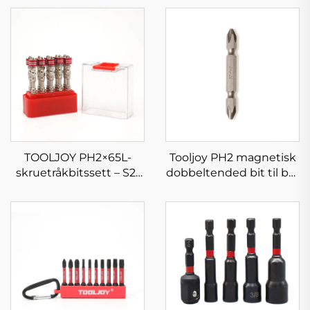
TOOLJOY PH2×65L-
Tooljoy PH2 magnetisk
skruetråkbitssett – S2-
dobbeltended bit til bor
stål magnetisk ring
og påvirkningsbor
påvirkningsskruetråkbits