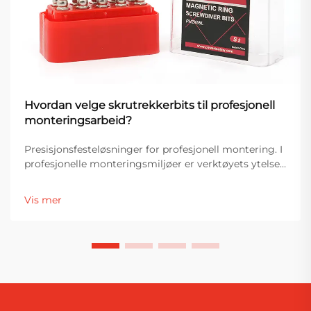
Hvordan velge skrutrekkerbits til profesjonell
monteringsarbeid?
Presisjonsfesteløsninger for profesjonell montering. I
profesjonelle monteringsmiljøer er verktøyets ytelse
direkte knyttet til nøyaktighet, effektivitet og
produktkvalitet. Blant de viktigste komponentene i
Vis mer
festesystemer er skruemaskinbitar...