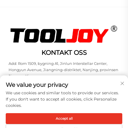
KONTAKT OSS
Add: Rom 1509, bygning A1, Jinlun Interstellar Center,
Hongyun Avenue, Jiangning-distriktet, Nanjing, provinsen
Jiangsu, Kina
We value your privacy
Tlf:
+86-13851848144
We use cookies and similar tools to provide our services.
E-post:
[email protected]
If you don't want to accept all cookies, click Personalize
cookies.
Opphavsrett © 2026 Nanjing Tooljoy Hardware Technology Co.,
Ltd. Alle rettigheter forbeholdt -
Personvernpolicy
Accept all