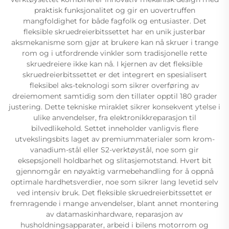
praktisk funksjonalitet og gir en uovertruffen
mangfoldighet for både fagfolk og entusiaster. Det
fleksible skruedreierbitssettet har en unik justerbar
aksmekanisme som gjør at brukere kan nå skruer i trange
rom og i utfordrende vinkler som tradisjonelle rette
skruedreiere ikke kan nå. I kjernen av det fleksible
skruedreierbitssettet er det integrert en spesialisert
fleksibel aks-teknologi som sikrer overføring av
dreiemoment samtidig som den tillater opptil 180 grader
justering. Dette tekniske miraklet sikrer konsekvent ytelse i
ulike anvendelser, fra elektronikkreparasjon til
bilvedlikehold. Settet inneholder vanligvis flere
utvekslingsbits laget av premiummaterialer som krom-
vanadium-stål eller S2-verktøystål, noe som gir
eksepsjonell holdbarhet og slitasjemotstand. Hvert bit
gjennomgår en nøyaktig varmebehandling for å oppnå
optimale hardhetsverdier, noe som sikrer lang levetid selv
ved intensiv bruk. Det fleksible skruedreierbitssettet er
fremragende i mange anvendelser, blant annet montering
av datamaskinhardware, reparasjon av
husholdningsapparater, arbeid i bilens motorrom og