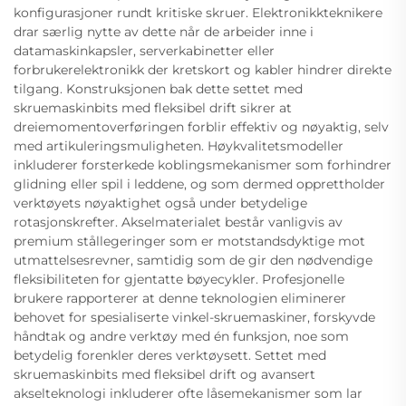
konfigurasjoner rundt kritiske skruer. Elektronikkteknikere
drar særlig nytte av dette når de arbeider inne i
datamaskinkapsler, serverkabinetter eller
forbrukerelektronikk der kretskort og kabler hindrer direkte
tilgang. Konstruksjonen bak dette settet med
skruemaskinbits med fleksibel drift sikrer at
dreiemomentoverføringen forblir effektiv og nøyaktig, selv
med artikuleringsmuligheten. Høykvalitetsmodeller
inkluderer forsterkede koblingsmekanismer som forhindrer
glidning eller spil i leddene, og som dermed opprettholder
verktøyets nøyaktighet også under betydelige
rotasjonskrefter. Akselmaterialet består vanligvis av
premium stållegeringer som er motstandsdyktige mot
utmattelsesrevner, samtidig som de gir den nødvendige
fleksibiliteten for gjentatte bøyecykler. Profesjonelle
brukere rapporterer at denne teknologien eliminerer
behovet for spesialiserte vinkel-skruemaskiner, forskyvde
håndtak og andre verktøy med én funksjon, noe som
betydelig forenkler deres verktøysett. Settet med
skruemaskinbits med fleksibel drift og avansert
akselteknologi inkluderer ofte låsemekanismer som lar