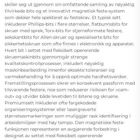
skiller seg ut gjennom sin omfattende samling av nøyaktig
tilvirkede bits og et innovativt magnetisk feste-system
som dekker hele spekteret av festekrav. Et typisk sett
inkluderer Phillips-bits i flere størrelser, flatbunnsbits for
skruer med sprek, Torx-bits for stjerneformete festere,
sekskantbits for Allen-skruer og spesialiserte bits for
sikkerhetsskruer som ofte finnes i elektronikk og apparater.
Hvert bit i settet med fleksibelt opererende
skruemaskinbits gjennomgår strenge
kvalitetskontrollprosesser, inkludert nøyaktig
maskinbearbeiding innenfor eksakte toleranser og
varmebehandling for å oppnå optimale hardhetsverdier.
Fremstillingsprosessen sikrer en konsekvent passform med
tilsvarende festere, noe som reduserer risikoen for «cam-
out» og utvider både levetiden til bitene og skruene.
Premiumsett inkluderer ofte fargekodede
organiseringssystemer eller lasergraverte
størrelsesmarkeringer som muliggjør rask identifisering i
arbeidsmiljøer med høy tempo. Den magnetiske feste-
funksjonen representerer en avgjørende forbedring i
designet av settet med fleksibelt opererende