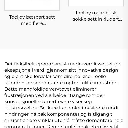
Tooljoy magnetisk
Tooljoy bærbart sett
sokkelsett inkludert
med flere
3/8-tommers tungt
skruedreverbits –
bygde stålsokler for
karabinhake-
daglig reparasjon og
impulsdreverbitssett
montering av
hjemmehardware
Det fleksibelt opererbare skruedreverbitssettet gir
eksepsjonell verdi gjennom sitt innovative design
og praktiske fordeler som direkte løser reelle
utfordringer som brukere møter i ulike industrier.
Dette mangfoldige verktøyet eliminerer
frustrasjonen ved å arbeide i trange rom der
konvensjonelle skruedrevere viser seg
utilstrekkelige. Brukere kan enkelt navigere rundt
hindringer, nå bak komponenter og få tilgang til
skruer fra flere vinkler uten å måtte demontere hele
sammenstillinger. Denne funksjonaliteten fører til