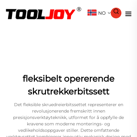
NO
fleksibelt opererende
skrutrekkerbitssett
Det fleksible skruedreierbitssettet representerer en
revolusjonerende fremskritt innen
presisjonsverktøyteknikk, utformet for å oppfylle de
kravene som moderne monterings- og
vedlikeholdsoppgaver stiller. Dette omfattende
verktøysettet kombinerer innovativ mekanisk design med