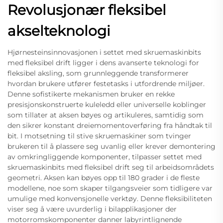
Revolusjonær fleksibel
akselteknologi
Hjørnesteinsinnovasjonen i settet med skruemaskinbits
med fleksibel drift ligger i dens avanserte teknologi for
fleksibel aksling, som grunnleggende transformerer
hvordan brukere utfører festetasks i utfordrende miljøer.
Denne sofistikerte mekanismen bruker en rekke
presisjonskonstruerte kuleledd eller universelle koblinger
som tillater at aksen bøyes og artikuleres, samtidig som
den sikrer konstant dreiemomentoverføring fra håndtak til
bit. I motsetning til stive skruemaskiner som tvinger
brukeren til å plassere seg uvanlig eller krever demontering
av omkringliggende komponenter, tilpasser settet med
skruemaskinbits med fleksibel drift seg til arbeidsområdets
geometri. Aksen kan bøyes opp til 180 grader i de fleste
modellene, noe som skaper tilgangsveier som tidligere var
umulige med konvensjonelle verktøy. Denne fleksibiliteten
viser seg å være uvurderlig i bilapplikasjoner der
motorromskomponenter danner labyrintlignende