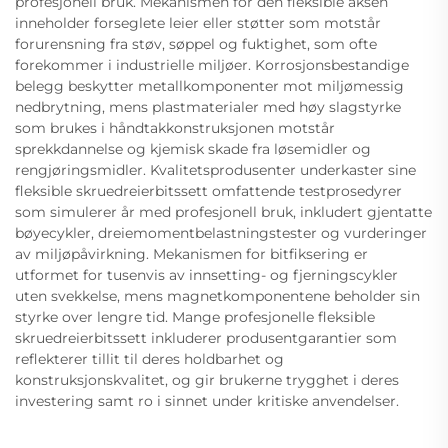
profesjonell bruk. Mekanismen for den fleksible aksen
inneholder forseglete leier eller støtter som motstår
forurensning fra støv, søppel og fuktighet, som ofte
forekommer i industrielle miljøer. Korrosjonsbestandige
belegg beskytter metallkomponenter mot miljømessig
nedbrytning, mens plastmaterialer med høy slagstyrke
som brukes i håndtakkonstruksjonen motstår
sprekkdannelse og kjemisk skade fra løsemidler og
rengjøringsmidler. Kvalitetsprodusenter underkaster sine
fleksible skruedreierbitssett omfattende testprosedyrer
som simulerer år med profesjonell bruk, inkludert gjentatte
bøyecykler, dreiemomentbelastningstester og vurderinger
av miljøpåvirkning. Mekanismen for bitfiksering er
utformet for tusenvis av innsetting- og fjerningscykler
uten svekkelse, mens magnetkomponentene beholder sin
styrke over lengre tid. Mange profesjonelle fleksible
skruedreierbitssett inkluderer produsentgarantier som
reflekterer tillit til deres holdbarhet og
konstruksjonskvalitet, og gir brukerne trygghet i deres
investering samt ro i sinnet under kritiske anvendelser.