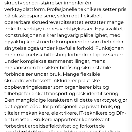
skruetyper og -størrelser innenfor én
verktøyplattform. Profesjonelle teknikere setter pris
på plassbesparelsene, siden det fleksibelt
opererbare skruedreverbitssettet erstatter mange
enkelte verktøy i deres verktøykasser. Høy kvalitet i
konstruksjonen sikrer langvarig pålitelighet, med
nøyaktig konstruerte komponenter som beholder
sin ytelse også under kravfulle forhold. Funksjonen
med magnetisk bitfesting forhindrer tap av skruer
under komplekse sammenstillinger, mens
mekanismen for sikker bitlåsing sikrer stabile
forbindelser under bruk. Mange fleksible
skruedreverbitssett inkluderer praktiske
oppbevaringskasser som organiserer bits og
tilbehør for enkel transport og rask identifisering.
Den mangfoldige karakteren til dette verktøyet gjør
det egnet både for profesjonell og privat bruk, og
tiltaler mekanikere, elektrikere, IT-teknikere og DIY-
entusiaster. Brukere rapporterer konsekvent
forbedret arbeidseffektivitet og forkortede