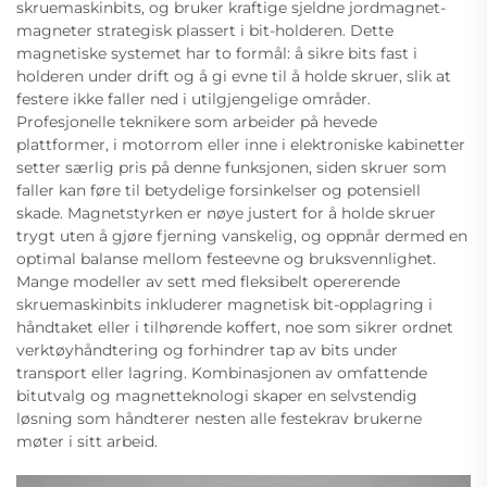
skruemaskinbits, og bruker kraftige sjeldne jordmagnet-
magneter strategisk plassert i bit-holderen. Dette
magnetiske systemet har to formål: å sikre bits fast i
holderen under drift og å gi evne til å holde skruer, slik at
festere ikke faller ned i utilgjengelige områder.
Profesjonelle teknikere som arbeider på hevede
plattformer, i motorrom eller inne i elektroniske kabinetter
setter særlig pris på denne funksjonen, siden skruer som
faller kan føre til betydelige forsinkelser og potensiell
skade. Magnetstyrken er nøye justert for å holde skruer
trygt uten å gjøre fjerning vanskelig, og oppnår dermed en
optimal balanse mellom festeevne og bruksvennlighet.
Mange modeller av sett med fleksibelt opererende
skruemaskinbits inkluderer magnetisk bit-opplagring i
håndtaket eller i tilhørende koffert, noe som sikrer ordnet
verktøyhåndtering og forhindrer tap av bits under
transport eller lagring. Kombinasjonen av omfattende
bitutvalg og magnetteknologi skaper en selvstendig
løsning som håndterer nesten alle festekrav brukerne
møter i sitt arbeid.