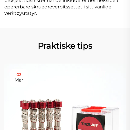
prosjekttidsfrister når de inkluderer det fleksibelt
opererbare skruedreverbitssettet i sitt vanlige
verktøyutstyr.
Praktiske tips
03
Mar