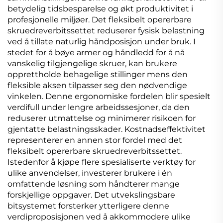
betydelig tidsbesparelse og økt produktivitet i
profesjonelle miljøer. Det fleksibelt opererbare
skruedreverbitssettet reduserer fysisk belastning
ved å tillate naturlig håndposisjon under bruk. I
stedet for å bøye armer og håndledd for å nå
vanskelig tilgjengelige skruer, kan brukere
opprettholde behagelige stillinger mens den
fleksible aksen tilpasser seg den nødvendige
vinkelen. Denne ergonomiske fordelen blir spesielt
verdifull under lengre arbeidssesjoner, da den
reduserer utmattelse og minimerer risikoen for
gjentatte belastningsskader. Kostnadseffektivitet
representerer en annen stor fordel med det
fleksibelt opererbare skruedreverbitssettet.
Istedenfor å kjøpe flere spesialiserte verktøy for
ulike anvendelser, investerer brukere i én
omfattende løsning som håndterer mange
forskjellige oppgaver. Det utvekslingsbare
bitsystemet forsterker ytterligere denne
verdiproposisjonen ved å akkommodere ulike