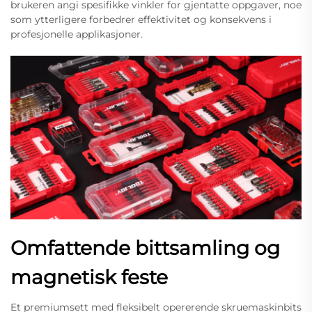
brukeren angi spesifikke vinkler for gjentatte oppgaver, noe
som ytterligere forbedrer effektivitet og konsekvens i
profesjonelle applikasjoner.
Omfattende bittsamling og
magnetisk feste
Et premiumsett med fleksibelt opererende skruemaskinbits