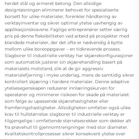
herdet stål og armeret betong. Den allsidige
designløsningen eliminerer behovet for spesialiserte
borsett for ulike materialer, forenkler håndtering av
verktøyinventar og sikrer optimal ytelse uavhengig av
applikasjonskravene. Faglige entreprenører setter særlig
pris på denne fleksibiliteten ved arbeid på prosjekter med
blandede materialer, der det ofte er nødvendig å bytte
mellom ulike boreoppgaver – en tidkrevende prosess.
Slagborer til industrielle verktøy har skjærekonfigurasjoner
som automatisk justerer sin skjærehandling basert på
materialets motstand, slik at de gir aggressiv
materialefjerning i myke underlag, mens de samtidig sikrer
kontrollert skjæring i hardere materialer. Denne adaptive
ytelsesegenskapen reduserer innlæringskurven for
operatører og minimerer risikoen for skade på materialet
som følge av upassende skjærehastigheter eller
fremføringshastigheter. Allsidigheten omfatter også ulike
krav til hullstørrelse: slagborer til industrielle verktøy er
tilgjengelige i omfattende størrelsesrekker som dekker alt
fra prøvehull til gjennomtrengninger med stor diameter.
Kvalitetskontrollprosesser sikrer konsekvent ytelse over