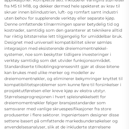
applikasjoner. Komplette sett inkluderer vanligvis størrelser
fra M5 til M18, og dekker dermed hele spekteret av krav til
skruer innen bilindustrien, luft- og romfart samt industri
uten behov for supplerende verktøy eller separate kjøp.
Denne omfattende tilnærmingen sparer betydelig tid og
kostnader, samtidig som den garanterer at teknikere alltid
har riktig bitstørrelse lett tilgjengelig for umiddelbar bruk.
Designet med universell kompatibilitet sikrer sømløs
integrasjon med eksisterende dreiemomentnøkkel-
systemer, noe som beskytter tidligere investeringer i
verktøy samtidig som det utvider funksjonsområdet.
Standardiserte tilkoblingsgrensesnitt gjør at disse bitene
kan brukes med ulike merker og modeller av
dreiemomentnøkler, og eliminerer bekymringer knyttet til
kompatibilitetsproblemer som kunne føre til forsinkelser i
prosjektutførelsen eller kreve kjøp av ekstra utstyr.
Størrelsesprogresjonen i hvert spleisnøkkelsett for
dreiemomentnøkler følger bransjestandarder som
samsvarer med vanlige skruespesifikasjoner fra store
produsenter i flere sektorer. Ingeniørteam designer disse
settene basert på omfattende markedsundersøkelser og
anvendelsesanalyser, slik at de inkluderte størrelsene