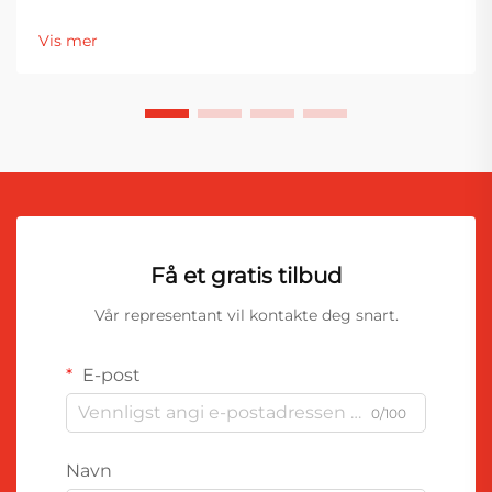
direkte knyttet til nøyaktighet, effektivitet og
produktkvalitet. Blant de viktigste komponentene i
Vis mer
festesystemer er skruemaskinbitar...
Få et gratis tilbud
Vår representant vil kontakte deg snart.
E-post
0/100
Navn