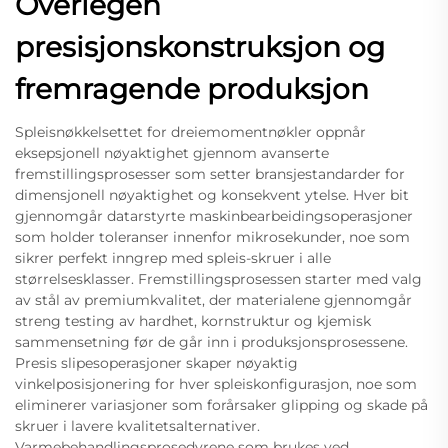
Overlegen
presisjonskonstruksjon og
fremragende produksjon
Spleisnøkkelsettet for dreiemomentnøkler oppnår
eksepsjonell nøyaktighet gjennom avanserte
fremstillingsprosesser som setter bransjestandarder for
dimensjonell nøyaktighet og konsekvent ytelse. Hver bit
gjennomgår datarstyrte maskinbearbeidingsoperasjoner
som holder toleranser innenfor mikrosekunder, noe som
sikrer perfekt inngrep med spleis-skruer i alle
størrelsesklasser. Fremstillingsprosessen starter med valg
av stål av premiumkvalitet, der materialene gjennomgår
streng testing av hardhet, kornstruktur og kjemisk
sammensetning før de går inn i produksjonsprosessene.
Presis slipesoperasjoner skaper nøyaktig
vinkelposisjonering for hver spleiskonfigurasjon, noe som
eliminerer variasjoner som forårsaker glipping og skade på
skruer i lavere kvalitetsalternativer.
Varmebehandlingsprosedyrene som brukes ved