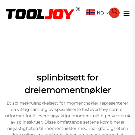
NO
splinbitsett for
dreiemomentnøkler
Et splineskruenøkkelsett for momentnøkler representerer
en viktig samling av spesialiserte festeverktøy som er
utformet for å levere nøyaktige momentmålinger ved bruk
av splineskruer. Disse omfattende settene kombinerer
nøyaktigheten til momentnøkler med mangfoldigheten i
flere splineskrukonfigurasjoner, og danner dermed et