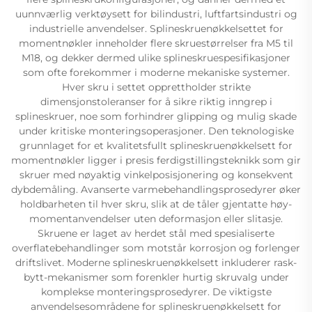
uunnværlig verktøysett for bilindustri, luftfartsindustri og
industrielle anvendelser. Splineskruenøkkelsettet for
momentnøkler inneholder flere skruestørrelser fra M5 til
M18, og dekker dermed ulike splineskruespesifikasjoner
som ofte forekommer i moderne mekaniske systemer.
Hver skru i settet opprettholder strikte
dimensjonstoleranser for å sikre riktig inngrep i
splineskruer, noe som forhindrer glipping og mulig skade
under kritiske monteringsoperasjoner. Den teknologiske
grunnlaget for et kvalitetsfullt splineskruenøkkelsett for
momentnøkler ligger i presis ferdigstillingsteknikk som gir
skruer med nøyaktig vinkelposisjonering og konsekvent
dybdemåling. Avanserte varmebehandlingsprosedyrer øker
holdbarheten til hver skru, slik at de tåler gjentatte høy-
momentanvendelser uten deformasjon eller slitasje.
Skruene er laget av herdet stål med spesialiserte
overflatebehandlinger som motstår korrosjon og forlenger
driftslivet. Moderne splineskruenøkkelsett inkluderer rask-
bytt-mekanismer som forenkler hurtig skruvalg under
komplekse monteringsprosedyrer. De viktigste
anvendelsesområdene for splineskruenøkkelsett for