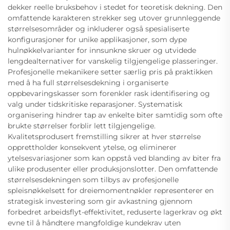
dekker reelle bruksbehov i stedet for teoretisk dekning. Den
omfattende karakteren strekker seg utover grunnleggende
størrelsesområder og inkluderer også spesialiserte
konfigurasjoner for unike applikasjoner, som dype
hulnøkkelvarianter for innsunkne skruer og utvidede
lengdealternativer for vanskelig tilgjengelige plasseringer.
Profesjonelle mekanikere setter særlig pris på praktikken
med å ha full størrelsesdekning i organiserte
oppbevaringskasser som forenkler rask identifisering og
valg under tidskritiske reparasjoner. Systematisk
organisering hindrer tap av enkelte biter samtidig som ofte
brukte størrelser forblir lett tilgjengelige.
Kvalitetsprodusert fremstilling sikrer at hver størrelse
opprettholder konsekvent ytelse, og eliminerer
ytelsesvariasjoner som kan oppstå ved blanding av biter fra
ulike produsenter eller produksjonslotter. Den omfattende
størrelsesdekningen som tilbys av profesjonelle
spleisnøkkelsett for dreiemomentnøkler representerer en
strategisk investering som gir avkastning gjennom
forbedret arbeidsflyt-effektivitet, reduserte lagerkrav og økt
evne til å håndtere mangfoldige kundekrav uten