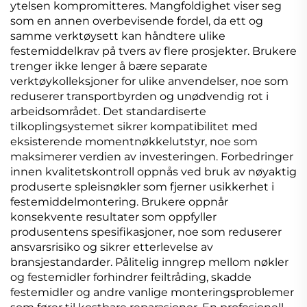
ytelsen kompromitteres. Mangfoldighet viser seg
som en annen overbevisende fordel, da ett og
samme verktøysett kan håndtere ulike
festemiddelkrav på tvers av flere prosjekter. Brukere
trenger ikke lenger å bære separate
verktøykolleksjoner for ulike anvendelser, noe som
reduserer transportbyrden og unødvendig rot i
arbeidsområdet. Det standardiserte
tilkoplingsystemet sikrer kompatibilitet med
eksisterende momentnøkkelutstyr, noe som
maksimerer verdien av investeringen. Forbedringer
innen kvalitetskontroll oppnås ved bruk av nøyaktig
produserte spleisnøkler som fjerner usikkerhet i
festemiddelmontering. Brukere oppnår
konsekvente resultater som oppfyller
produsentens spesifikasjoner, noe som reduserer
ansvarsrisiko og sikrer etterlevelse av
bransjestandarder. Pålitelig inngrep mellom nøkler
og festemidler forhindrer feiltråding, skadde
festemidler og andre vanlige monteringsproblemer