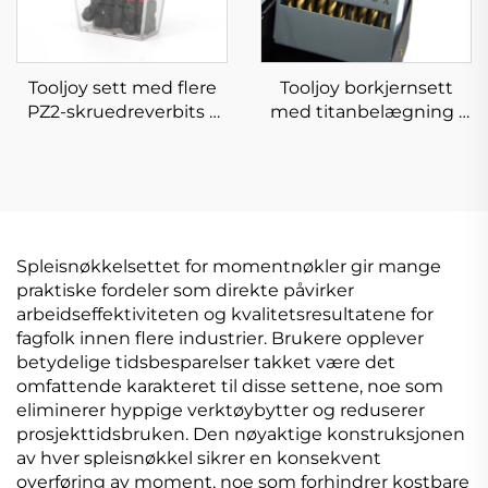
Tooljoy sett med flere
Tooljoy borkjernsett
PZ2-skruedreverbits –
med titanbelægning i
S2-stålbiter i
ulike størrelser med
gjennomsiktig
oppbevaringskasse for
oppbevaringskasse
boring i metall og tre
samt DIY-prosjekter
Spleisnøkkelsettet for momentnøkler gir mange
praktiske fordeler som direkte påvirker
arbeidseffektiviteten og kvalitetsresultatene for
fagfolk innen flere industrier. Brukere opplever
betydelige tidsbesparelser takket være det
omfattende karakteret til disse settene, noe som
eliminerer hyppige verktøybytter og reduserer
prosjekttidsbruken. Den nøyaktige konstruksjonen
av hver spleisnøkkel sikrer en konsekvent
overføring av moment, noe som forhindrer kostbare