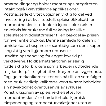
omarbeidinger og holder monteringsintegriteten
intakt også i kravstillende applikasjoner.
Kostnadseffektivitet utgjør en viktig fordel ved
investering i et kvalitetsfullt spleisnøkkelsett for
momentnøkler. Istedenfor å kjøpe spleisnøkler
enkeltvis får brukerne full dekning for ulike
spleisfestemiddelstørrelser til en brøkdel av prisen
for hver enkeltnøkkel. Denne samlede fordelen gir
umiddelbare besparelser samtidig som den skaper
langsiktig verdi gjennom reduserte
utskiftningsbehov og forlenget levetid på
verktøyene. Holdbarhetsfaktoren er særlig
fordelaktig for brukere som arbeider i utfordrende
miljøer der pålitelighet til verktøyene er avgjørende.
Faglige mekanikere setter pris på tilliten som følger
med bruk av riktig kalibrerte verktøy som beholder
sin nøyaktighet over tusenvis av sykluser.
Konstruksjonen av spleisnøkkelsettet for
momentnøkler tåler harde forhold, kjemisk
eksponering og temperaturvariasjoner uten at