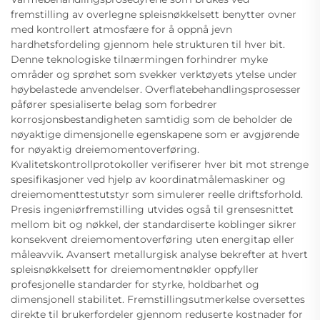
fremstilling av overlegne spleisnøkkelsett benytter ovner
med kontrollert atmosfære for å oppnå jevn
hardhetsfordeling gjennom hele strukturen til hver bit.
Denne teknologiske tilnærmingen forhindrer myke
områder og sprøhet som svekker verktøyets ytelse under
høybelastede anvendelser. Overflatebehandlingsprosesser
påfører spesialiserte belag som forbedrer
korrosjonsbestandigheten samtidig som de beholder de
nøyaktige dimensjonelle egenskapene som er avgjørende
for nøyaktig dreiemomentoverføring.
Kvalitetskontrollprotokoller verifiserer hver bit mot strenge
spesifikasjoner ved hjelp av koordinatmålemaskiner og
dreiemomenttestutstyr som simulerer reelle driftsforhold.
Presis ingeniørfremstilling utvides også til grensesnittet
mellom bit og nøkkel, der standardiserte koblinger sikrer
konsekvent dreiemomentoverføring uten energitap eller
måleavvik. Avansert metallurgisk analyse bekrefter at hvert
spleisnøkkelsett for dreiemomentnøkler oppfyller
profesjonelle standarder for styrke, holdbarhet og
dimensjonell stabilitet. Fremstillingsutmerkelse oversettes
direkte til brukerfordeler gjennom reduserte kostnader for