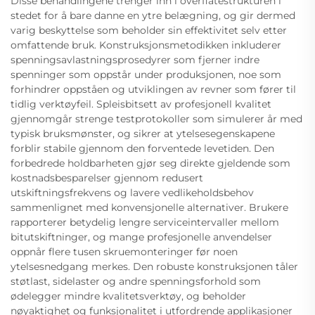
Disse behandlingene trenger inn i overflatestrukturen i
stedet for å bare danne en ytre belægning, og gir dermed
varig beskyttelse som beholder sin effektivitet selv etter
omfattende bruk. Konstruksjonsmetodikken inkluderer
spenningsavlastningsprosedyrer som fjerner indre
spenninger som oppstår under produksjonen, noe som
forhindrer oppståen og utviklingen av revner som fører til
tidlig verktøyfeil. Spleisbitsett av profesjonell kvalitet
gjennomgår strenge testprotokoller som simulerer år med
typisk bruksmønster, og sikrer at ytelsesegenskapene
forblir stabile gjennom den forventede levetiden. Den
forbedrede holdbarheten gjør seg direkte gjeldende som
kostnadsbesparelser gjennom redusert
utskiftningsfrekvens og lavere vedlikeholdsbehov
sammenlignet med konvensjonelle alternativer. Brukere
rapporterer betydelig lengre serviceintervaller mellom
bitutskiftninger, og mange profesjonelle anvendelser
oppnår flere tusen skruemonteringer før noen
ytelsesnedgang merkes. Den robuste konstruksjonen tåler
støtlast, sidelaster og andre spenningsforhold som
ødelegger mindre kvalitetsverktøy, og beholder
nøyaktighet og funksjonalitet i utfordrende applikasjoner