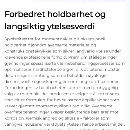
Forbedret holdbarhet og
langsiktig ytelsesverdi
Spleisbitsettet for momentnøkler gir eksepsjonell
holdbarhet gjennom avanserte materialer og
konstruksjonsteknikker som sikrer langvarig ytelse under
krevende profesjonelle forhold. Premium stållegeringer
gjennomgår spesialiserte varmebehandlingsprosesser som
optimaliserer hardhetsfordelingen, slik at bitene motstår
deformasjon samtidig som de beholder nøyaktige
dimensjonelle egenskaper gjennom lange driftsperioder.
Forbedringen av holdbarheten starter med omhyggelig
valg av materiale, der produsenter velger stålsorter som
spesielt er formulert for høybelastede applikasjoner som
krever gjentatt momentcykling uten svikt. Avanserte
overflatebehandlinger skaper beskyttende barrierer mot
korrosjon, kjemisk angrep og slitasje – faktorer som
vanligvis reduserer verktøyets ytelse i harde arbeidsmiljøer.