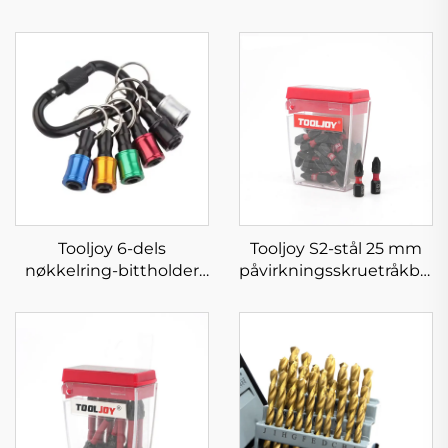
Tooljoy 6-dels
Tooljoy S2-stål 25 mm
nøkkelring-bittholder
påvirkningsskruetråkbitss
for rask frigjøring
med høy torsjon