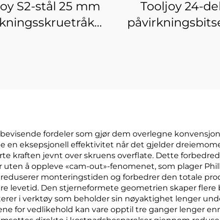
joy S2-stål 25 mm
Tooljoy 24-de
rkningsskruetråkbitssett
påvirkningsbitse
ed høy torsjon
bærbar koffe
rbevisende fordeler som gjør dem overlegne konvensjonel
tene en eksepsjonell effektivitet når det gjelder dreiem
e kraften jevnt over skruens overflate. Dette forbedred
uten å oppleve «cam-out»-fenomenet, som plager Phillips
 reduserer monteringstiden og forbedrer den totale pro
engre levetid. Den stjerneformete geometrien skaper fler
terer i verktøy som beholder sin nøyaktighet lenger und
tene for vedlikehold kan vare opptil tre ganger lenger en