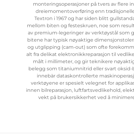
monteringsoperasjoner på tvers av flere in
dreiemomentoverføring enn tradisjonelle P
Textron i 1967 og har siden blitt gullsta
mellom biten og festeskruen, noe som result
av premium-legeringer av verktøystål som 
bitene har typisk nøyaktige dimensjonstoler
og utglipping (cam-out) som ofte forekommer 
alt fra delikat elektronikkreparasjon til vedl
målt i millimeter, og gir teknikere nøyaktig
belegg som titaniumnitrid eller svart oksid
innebär dataskontrollerte maskinoperasj
verktøyene er spesielt velegnet for appli
innen bilreparasjon, luftfartsvedlikehold, el
vekt på brukersikkerhet ved å minimere 