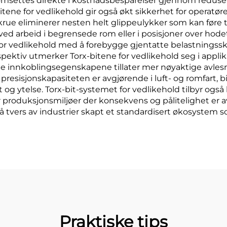
omsettes direkte i kostnadsbesparelser gjennom reduser
-bitene for vedlikehold gir også økt sikkerhet for opera
krue eliminerer nesten helt glippeulykker som kan føre 
ved arbeid i begrensede rom eller i posisjoner over hodet,
 for vedlikehold med å forebygge gjentatte belastningss
spektiv utmerker Torx-bitene for vedlikehold seg i appl
innkoblingsegenskapene tillater mer nøyaktige avlesni
presisjonskapasiteten er avgjørende i luft- og romfart, 
t og ytelse. Torx-bit-systemet for vedlikehold tilbyr og
 produksjonsmiljøer der konsekvens og pålitelighet er av
å tvers av industrier skapt et standardisert økosystem 
Praktiske tips