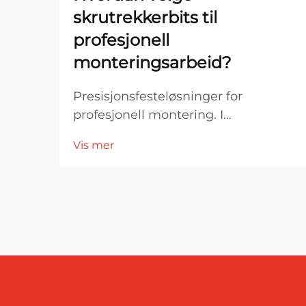
skrutrekkerbits til
profesjonell
monteringsarbeid?
Presisjonsfesteløsninger for
profesjonell montering. I
profesjonelle monteringsmiljøer er
Vis mer
verktøyets ytelse direkte knyttet til
nøyaktighet, effektivitet og
produktkvalitet. Blant de viktigste
komponentene i festesystemer er
skruemaskinbitar...