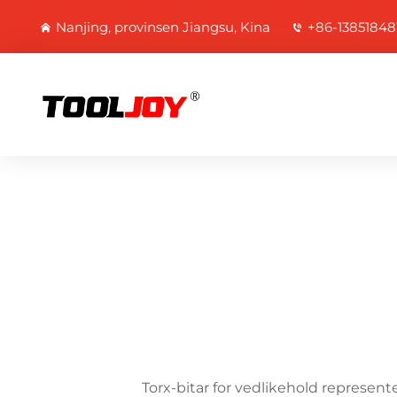
Nanjing, provinsen Jiangsu, Kina
+86-13851848
Torx-bitar for vedlikehold represent