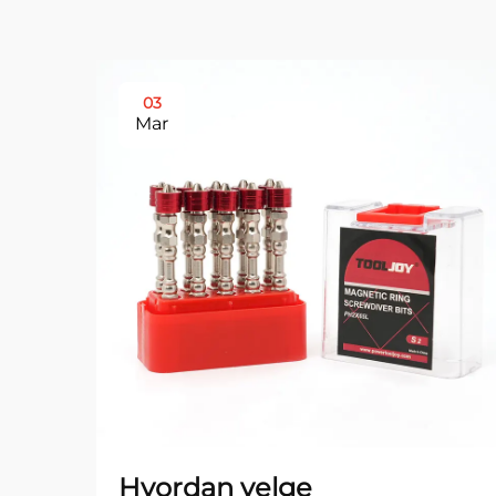
03
Mar
Hvordan velge