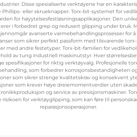
dustrier. Disse spesialiserte verktøyene har en karakter
hillips- eller skrueknapper. Torx-bit-systemet for vedl
ndarden for høyytelsesfestløsningsapplikasjoner. Den uni
erer i forbedret grep og redusert glipping under bruk. M
gjennomgår avanserte varmebehandlingsprosesser for å 
anser som sikrer perfekt passform med tilsvarende torx
med andre festetyper. Torx-bit-familien for vedlikehold o
ikehold av tung industriell maskinutstyr. Hver størrelsesb
e spesifikasjoner for riktig verktøyvalg. Profesjonelle torx
-behandling, som forbedrer korrosjonsbestandigheten og
oner som sikrer strenge kvalitetskrav og konsekvent yte
kasjoner som krever høye dreiemomentverdier uten skade
ektronikkproduksjon og service av presisjonsmaskiner. Torx
risikoen for verktøyglipping, som kan føre til persons
reparasjonsoperasjoner.