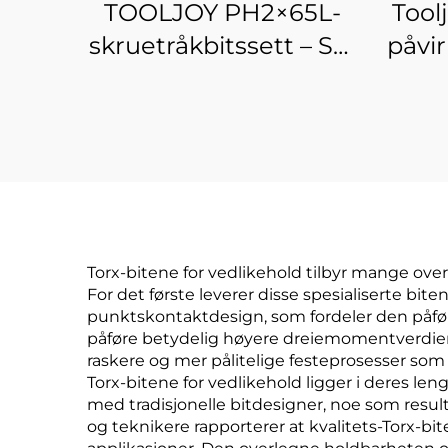
TOOLJOY PH2×65L-
Tool
skruetråkbitssett – S2-
påvi
stål magnetisk ring
m
påvirkningsskruetråkbits
Torx-bitene for vedlikehold tilbyr mange ove
For det første leverer disse spesialiserte bi
punktskontaktdesign, som fordeler den påført
påføre betydelig høyere dreiemomentverdier 
raskere og mer pålitelige festeprosesser som
Torx-bitene for vedlikehold ligger i deres l
med tradisjonelle bitdesigner, noe som resul
og teknikere rapporterer at kvalitets-Torx-bi