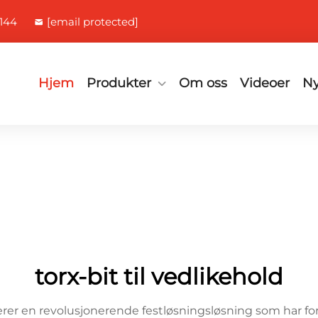
144
[email protected]
Hjem
Produkter
Om oss
Videoer
Ny
torx-bit til vedlikehold
erer en revolusjonerende festløsningsløsning som har for