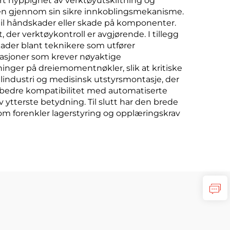
t hyppighet av verktøyutskiftning og
tøren gjennom sin sikre innkoblingsmekanisme.
til håndskader eller skade på komponenter.
 der verktøykontroll er avgjørende. I tillegg
kader blant teknikere som utfører
ikasjoner som krever nøyaktige
nger på dreiemomentnøkler, slik at kritiske
bilindustri og medisinsk utstyrsmontasje, der
så bedre kompatibilitet med automatiserte
 ytterste betydning. Til slutt har den brede
som forenkler lagerstyring og opplæringskrav