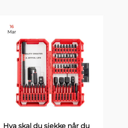
16
2
Mar
Ma
Hva skal du sjekke når du
Hva