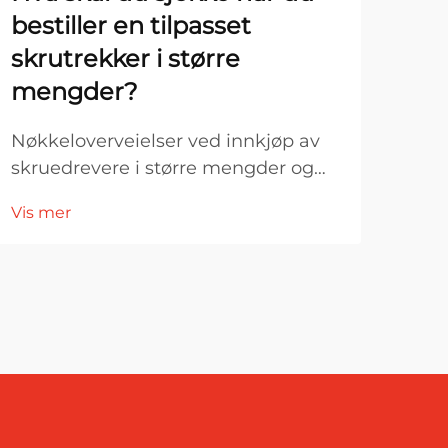
bestiller en tilpasset
fo
skrutrekker i større
sla
mengder?
ap
Nøkkeloverveielser ved innkjøp av
Forb
skruedrevere i større mengder og
indu
etter bestilling. Ved industriell
verk
Vis mer
Vis 
innkjøpsprosess og storstilt
milj
produksjon er valget av riktig
avg
skruedrever langt mer enn en enkel
kon
verktøyinnkjøp. En skruedrever etter
pro
bestilling påvirker direkte …
man
fest