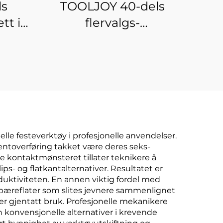
ls
TOOLJOY 40-dels
tt i
flervalgs-
rt
impaktborsett i S2-
stål,
skrutrekkerbitsett for
kraftverktøy og
industriell bruk
le festeverktøy i profesjonelle anvendelser.
omentoverføring takket være deres seks-
e kontaktmønsteret tillater teknikere å
- og flatkantalternativer. Resultatet er
duktiviteten. En annen viktig fordel med
e bæreflater som slites jevnere sammenlignet
er gjentatt bruk. Profesjonelle mekanikere
n konvensjonelle alternativer i krevende