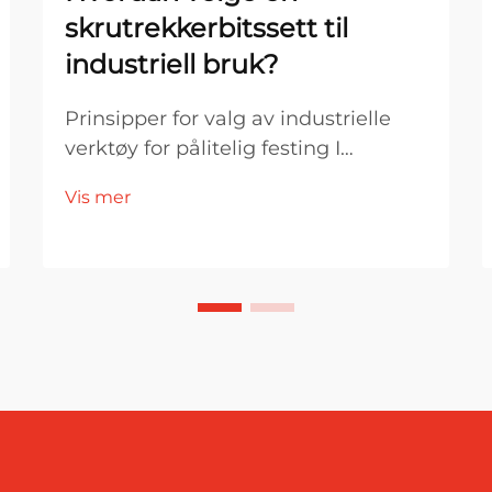
skrutrekkerbitssett til
industriell bruk?
Prinsipper for valg av industrielle
verktøy for pålitelig festing I
industriell produksjon og
Vis mer
monteringsmiljøer er valg av
verktøy direkte knyttet til
effektivitet, produktkvalitet og
driftsstabilitet. Blant de viktigste
festeverktøyene er en skrutrekker...