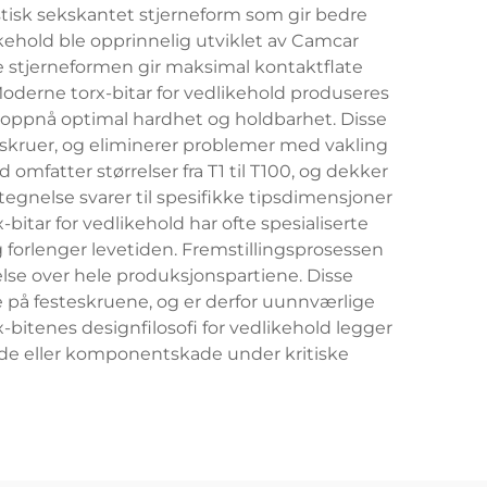
istisk sekskantet stjerneform som gir bedre
ikehold ble opprinnelig utviklet av Camcar
ke stjerneformen gir maksimal kontaktflate
oderne torx-bitar for vedlikehold produseres
oppnå optimal hardhet og holdbarhet. Disse
-skruer, og eliminerer problemer med vakling
mfatter størrelser fra T1 til T100, og dekker
etegnelse svarer til spesifikke tipsdimensjoner
-bitar for vedlikehold har ofte spesialiserte
 forlenger levetiden. Fremstillingsprosessen
lse over hele produksjonspartiene. Disse
 på festeskruene, og er derfor uunnværlige
-bitenes designfilosofi for vedlikehold legger
kade eller komponentskade under kritiske