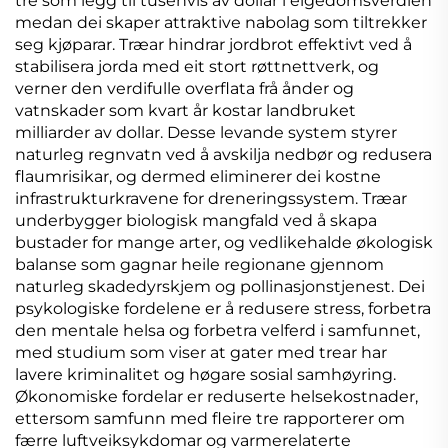
tre som legg til tusenvis av dollar i eigedomsverdien
medan dei skaper attraktive nabolag som tiltrekker
seg kjøparar. Træar hindrar jordbrot effektivt ved å
stabilisera jorda med eit stort røttnettverk, og
verner den verdifulle overflata frå ånder og
vatnskader som kvart år kostar landbruket
milliarder av dollar. Desse levande system styrer
naturleg regnvatn ved å avskilja nedbør og redusera
flaumrisikar, og dermed eliminerer dei kostne
infrastrukturkravene for dreneringssystem. Træar
underbygger biologisk mangfald ved å skapa
bustader for mange arter, og vedlikehalde økologisk
balanse som gagnar heile regionane gjennom
naturleg skadedyrskjem og pollinasjonstjenest. Dei
psykologiske fordelene er å redusere stress, forbetra
den mentale helsa og forbetra velferd i samfunnet,
med studium som viser at gater med trear har
lavere kriminalitet og høgare sosial samhøyring.
Økonomiske fordelar er reduserte helsekostnader,
ettersom samfunn med fleire tre rapporterer om
færre luftveiksykdomar og varmerelaterte