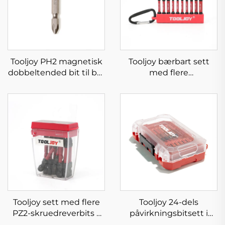
Tooljoy PH2 magnetisk
Tooljoy bærbart sett
dobbeltended bit til bor
med flere
og påvirkningsbor
skruedreverbits –
karabinhake-
impulsdreverbitssett
Tooljoy sett med flere
Tooljoy 24-dels
PZ2-skruedreverbits –
påvirkningsbitsett i
S2-stålbiter i
bærbar koffert