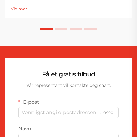
produktkvalitet. Blant de viktigste komponentene i
Vis mer
festesystemer er skruemaskinbitar...
Få et gratis tilbud
Vår representant vil kontakte deg snart.
E-post
0/100
Navn