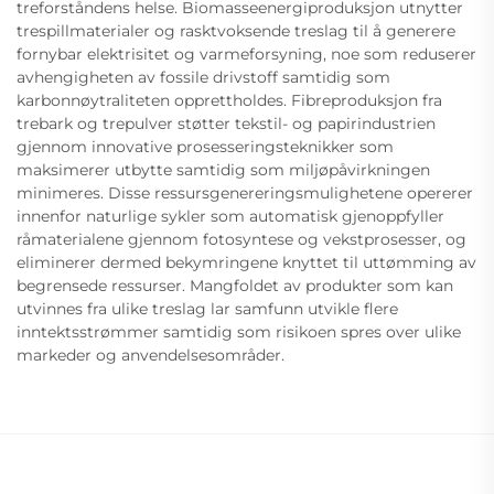
treforståndens helse. Biomasseenergiproduksjon utnytter
trespillmaterialer og rasktvoksende treslag til å generere
fornybar elektrisitet og varmeforsyning, noe som reduserer
avhengigheten av fossile drivstoff samtidig som
karbonnøytraliteten opprettholdes. Fibreproduksjon fra
trebark og trepulver støtter tekstil- og papirindustrien
gjennom innovative prosesseringsteknikker som
maksimerer utbytte samtidig som miljøpåvirkningen
minimeres. Disse ressursgenereringsmulighetene opererer
innenfor naturlige sykler som automatisk gjenoppfyller
råmaterialene gjennom fotosyntese og vekstprosesser, og
eliminerer dermed bekymringene knyttet til uttømming av
begrensede ressurser. Mangfoldet av produkter som kan
utvinnes fra ulike treslag lar samfunn utvikle flere
inntektsstrømmer samtidig som risikoen spres over ulike
markeder og anvendelsesområder.