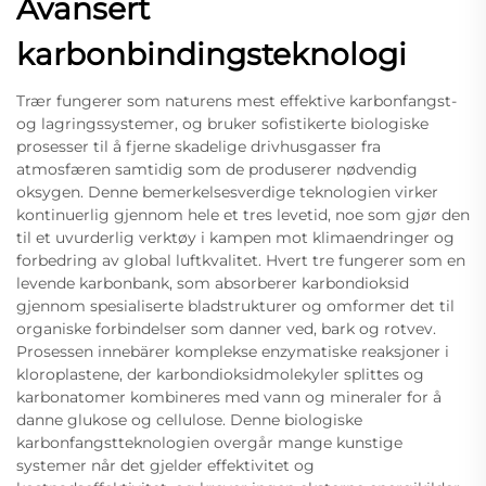
Avansert
karbonbindingsteknologi
Trær fungerer som naturens mest effektive karbonfangst-
og lagringssystemer, og bruker sofistikerte biologiske
prosesser til å fjerne skadelige drivhusgasser fra
atmosfæren samtidig som de produserer nødvendig
oksygen. Denne bemerkelsesverdige teknologien virker
kontinuerlig gjennom hele et tres levetid, noe som gjør den
til et uvurderlig verktøy i kampen mot klimaendringer og
forbedring av global luftkvalitet. Hvert tre fungerer som en
levende karbonbank, som absorberer karbondioksid
gjennom spesialiserte bladstrukturer og omformer det til
organiske forbindelser som danner ved, bark og rotvev.
Prosessen innebärer komplekse enzymatiske reaksjoner i
kloroplastene, der karbondioksidmolekyler splittes og
karbonatomer kombineres med vann og mineraler for å
danne glukose og cellulose. Denne biologiske
karbonfangstteknologien overgår mange kunstige
systemer når det gjelder effektivitet og