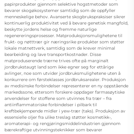
papirprodukter gjennom selektive hogstmetoder som
bevarer skogøkosystemer samtidig som de oppfyller
menneskelige behov. Avanserte skogbrukspraksiser sikrer
kontinuerlig produktivitet ved å bevare genetisk mangfold,
beskytte jordens helse og fremme naturlige
regenereringsprosesser. Matproduksjonsmulighetene til
frukt- og nøtttrær gir næringsrike produkter som støtter
lokale matnettverk, samtidig som de krever minimal
bearbeiding og lave transportkostnader. Disse
matproduserende trærne trives ofte på marginalt
jordbrukstaugt land som ikke egner seg for ettårige
avlinger, noe som utvider jordbruksmulighetene uten å
konkurrere om førsteklasses jordbruksarealer. Produksjon
av medisinske forbindelser representerer en ny oppstående
markedssone, ettersom forskere oppdager farmasøytiske
anvendelser for stoffene som utvinnes fra trær – fra
antiinflammatoriske forbindelser i pilbark til
kreftbekjempende midler i yew-trær (taks). Produksjon av
essensielle oljer fra ulike treslag støtter kosmetikk-,
aromaterapi- og rengjøringsmiddelindustrien gjennom
bærekraftige utvinningsteknikker som bevarer