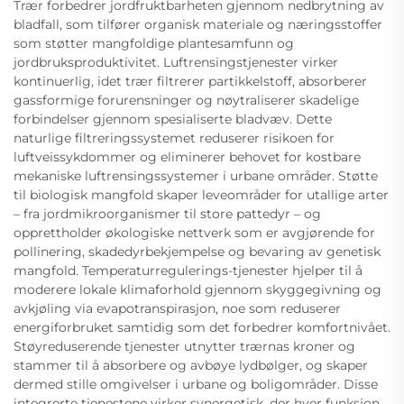
Trær forbedrer jordfruktbarheten gjennom nedbrytning av
bladfall, som tilfører organisk materiale og næringsstoffer
som støtter mangfoldige plantesamfunn og
jordbruksproduktivitet. Luftrensingstjenester virker
kontinuerlig, idet trær filtrerer partikkelstoff, absorberer
gassformige forurensninger og nøytraliserer skadelige
forbindelser gjennom spesialiserte bladvæv. Dette
naturlige filtreringssystemet reduserer risikoen for
luftveissykdommer og eliminerer behovet for kostbare
mekaniske luftrensingssystemer i urbane områder. Støtte
til biologisk mangfold skaper leveområder for utallige arter
– fra jordmikroorganismer til store pattedyr – og
opprettholder økologiske nettverk som er avgjørende for
pollinering, skadedyrbekjempelse og bevaring av genetisk
mangfold. Temperaturregulerings-tjenester hjelper til å
moderere lokale klimaforhold gjennom skyggegivning og
avkjøling via evapotranspirasjon, noe som reduserer
energiforbruket samtidig som det forbedrer komfortnivået.
Støyreduserende tjenester utnytter trærnas kroner og
stammer til å absorbere og avbøye lydbølger, og skaper
dermed stille omgivelser i urbane og boligområder. Disse
integrerte tjenestene virker synergetisk, der hver funksjon