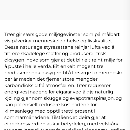
gjennomsiktig
oppbevaringskasse
Trær gir særs gode miljøgevinster som på målbart
vis påverkar menneskeleg helse og livskvalitet.
Desse naturlege styresettane reinjar lufta ved å
filtrere skadelege stoffer og produserer frisk
oksygen, noko som gjer at det blir eit reint miljø for
å puste i heile verda. Eit enkelt mogent tre
produserer nok oksygen til å forsørge to menneske
per år medan det fjernar store mengder
karbondioksid frå atmosfæren. Trær reduserer
energikostnadene for eigarar ved å gje naturlig
kjøling gjennom skugge og evapotranspirasjon, og
kan potensielt redusere kostnadene for
klimaanlegg med opptil tretti prosent i
sommarmånadene. Tilståendet deira gjer at
eigedomsverdien aukar betydeleg, med velskåna