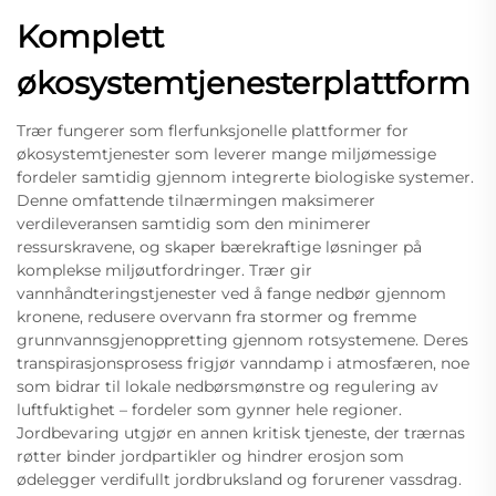
Komplett
økosystemtjenesterplattform
Trær fungerer som flerfunksjonelle plattformer for
økosystemtjenester som leverer mange miljømessige
fordeler samtidig gjennom integrerte biologiske systemer.
Denne omfattende tilnærmingen maksimerer
verdileveransen samtidig som den minimerer
ressurskravene, og skaper bærekraftige løsninger på
komplekse miljøutfordringer. Trær gir
vannhåndteringstjenester ved å fange nedbør gjennom
kronene, redusere overvann fra stormer og fremme
grunnvannsgjenoppretting gjennom rotsystemene. Deres
transpirasjonsprosess frigjør vanndamp i atmosfæren, noe
som bidrar til lokale nedbørsmønstre og regulering av
luftfuktighet – fordeler som gynner hele regioner.
Jordbevaring utgjør en annen kritisk tjeneste, der trærnas
røtter binder jordpartikler og hindrer erosjon som
ødelegger verdifullt jordbruksland og forurener vassdrag.