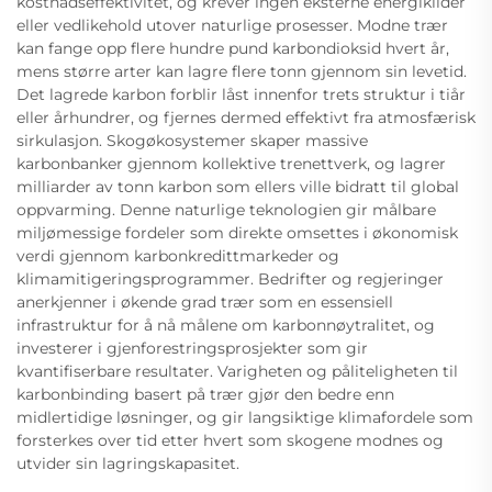
kostnadseffektivitet, og krever ingen eksterne energikilder
eller vedlikehold utover naturlige prosesser. Modne trær
kan fange opp flere hundre pund karbondioksid hvert år,
mens større arter kan lagre flere tonn gjennom sin levetid.
Det lagrede karbon forblir låst innenfor trets struktur i tiår
eller århundrer, og fjernes dermed effektivt fra atmosfærisk
sirkulasjon. Skogøkosystemer skaper massive
karbonbanker gjennom kollektive trenettverk, og lagrer
milliarder av tonn karbon som ellers ville bidratt til global
oppvarming. Denne naturlige teknologien gir målbare
miljømessige fordeler som direkte omsettes i økonomisk
verdi gjennom karbonkredittmarkeder og
klimamitigeringsprogrammer. Bedrifter og regjeringer
anerkjenner i økende grad trær som en essensiell
infrastruktur for å nå målene om karbonnøytralitet, og
investerer i gjenforestringsprosjekter som gir
kvantifiserbare resultater. Varigheten og påliteligheten til
karbonbinding basert på trær gjør den bedre enn
midlertidige løsninger, og gir langsiktige klimafordele som
forsterkes over tid etter hvert som skogene modnes og
utvider sin lagringskapasitet.