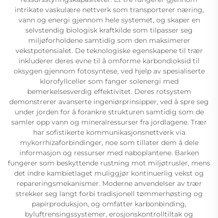
intrikate vaskulære nettverk som transporterer næring,
vann og energi gjennom hele systemet, og skaper en
selvstendig biologisk kraftkilde som tilpasser seg
miljøforholdene samtidig som den maksimerer
vekstpotensialet. De teknologiske egenskapene til trær
inkluderer deres evne til å omforme karbondioksid til
oksygen gjennom fotosyntese, ved hjelp av spesialiserte
klorofyllceller som fanger solenergi med
bemerkelsesverdig effektivitet. Deres rotsystem
demonstrerer avanserte ingeniørprinsipper, ved å spre seg
under jorden for å forankre strukturen samtidig som de
samler opp vann og mineralressurser fra jordlagene. Trær
har sofistikerte kommunikasjonsnettverk via
mykorrhizaforbindinger, noe som tillater dem å dele
informasjon og ressurser med naboplantene. Barken
fungerer som beskyttende rustning mot miljøtrusler, mens
det indre kambietlaget muliggjør kontinuerlig vekst og
repareringsmekanismer. Moderne anvendelser av trær
strekker seg langt forbi tradisjonell tømmerhøsting og
papirproduksjon, og omfatter karbonbinding,
byluftrensingssystemer, erosjonskontrolltiltak og