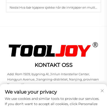
Neste:
Hva bør kjøpere sjekke når de innkjøper en mutternøkkel?
KONTAKT OSS
Add: Rom 1509, bygning A1, Jinlun Interstellar Center,
Hongyun Avenue, Jiangning-distriktet, Nanjing, provinsen
Jiangsu, Kina
We value your privacy
Tlf:
+86-13851848144
We use cookies and similar tools to provide our services.
E-post:
[email protected]
If you don't want to accept all cookies, click Personalize