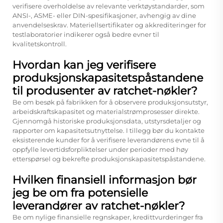
verifisere overholdelse av relevante verktøystandarder, som
ANSI-, ASME- eller DIN-spesifikasjoner, avhengig av dine
anvendelseskrav. Materiellsertifikater og akkrediteringer for
testlaboratorier indikerer også bedre evner til
kvalitetskontroll.
Hvordan kan jeg verifisere
produksjonskapasitetspåstandene
til produsenter av ratchet-nøkler?
Be om besøk på fabrikken for å observere produksjonsutstyr,
arbeidskraftskapasitet og materialstrømprosesser direkte.
Gjennomgå historiske produksjonsdata, utstyrsdetaljer og
rapporter om kapasitetsutnyttelse. I tillegg bør du kontakte
eksisterende kunder for å verifisere leverandørens evne til å
oppfylle levertidsforpliktelser under perioder med høy
etterspørsel og bekrefte produksjonskapasitetspåstandene.
Hvilken finansiell informasjon bør
jeg be om fra potensielle
leverandører av ratchet-nøkler?
Be om nylige finansielle regnskaper, kredittvurderinger fra