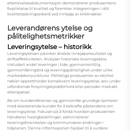
etterlevelsesdokumentasjon demonstrerer produsentens
forpliktelse til kvalitet og forenkler integreringen i ditt
kvalitetssikringsarbeid ved innkjøp av klikknøkler.
Leverandørens ytelse og
pålitelighetsmetrikker
Leveringsytelse – historikk
Leveringsytelsen påvirker direkte innkjøpsresultatet og
driftseffektiviteten. Analyser historiske leveringsdata,
inkludert andel leveringer i tide, gjennomsnittlig
gjennomføringstid og leveringspålitelighet under ulike
markedskonjunkturer. Pålitelige produsenter av ratchet-
nøkler opprettholder konsekvent leveringsytelse, selv under
utfordrende forsyningskjedsforhold eller perioder med økt
etterspørsel.
Be om kundereferanser og gjennomfør grundige samtaler
med eksisterende kunder for å bekrefte påstandene om
leveringsytelse. Fokuser på å forstå hvordan produsenten
håndterer hastigbestillinger, administrerer
leveringsforsinkelser og kommuniserer endringer i
tidplanen. Denne informasjonen hjelper til å vurdere