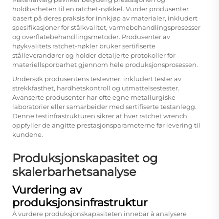
holdbarheten til en ratchet-nøkkel. Vurder produsenter
basert på deres praksis for innkjøp av materialer, inkludert
spesifikasjoner for stålkvalitet, varmebehandlingsprosesser
og overflatebehandlingsmetoder. Produsenter av
høykvalitets ratchet-nøkler bruker sertifiserte
stålleverandører og holder detaljerte protokoller for
materiellsporbarhet gjennom hele produksjonsprosessen.
Undersøk produsentens testevner, inkludert tester av
strekkfasthet, hardhetskontroll og utmattelsestester.
Avanserte produsenter har ofte egne metallurgiske
laboratorier eller samarbeider med sertifiserte testanlegg.
Denne testinfrastrukturen sikrer at hver
ratchet wrench
oppfyller de angitte prestasjonsparameterne før levering til
kundene.
Produksjonskapasitet og
skalerbarhetsanalyse
Vurdering av
produksjonsinfrastruktur
Å vurdere produksjonskapasiteten innebär å analysere