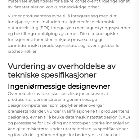
materialeleverandører for å sikre konsekvent tilgjengelighet
av råmaterialer og konkurransedyktige priser.
Vurder produsentens evne til å integrere seg med ditt
innkjøpssystem, inkludert muligheter for elektronisk
datautveksling (EDI), integrasjon med lagerstyringssystemer
og bestillingsoppfølgingssystemer. Disse teknologiske
funksjonene forenkler innkjøpsprosessen og gir
sanntidsinnsikt i produksjonsstatus og leveringstider for
ratchet-nøkler.
Vurdering av overholdelse av
tekniske spesifikasjoner
Ingeniørmessige designevner
Overholdelse av tekniske spesifikasjoner krever at
produsenter demonstrerer ingeniørmessige
designkompetanser som oppfyller eller overgår
bransjestandarder. Vurder kvalifikasjonene til produsentens
designlag, evnen til å bruke datamaskinstøttet design (CAD)
og prosessene for utvikling av prototyper. Sterke ingeniørlag
kan gi teknisk støtte under utarbeidelsen av spesifikasjoner
og foreslå designforbedringer for bedre ytelse til ratchet-