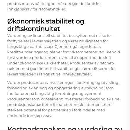
produsentens pålitelighet når det gjelder kritiske
innkjøpskrav for ratchet-nøkler.
Økonomisk stabilitet og
driftskontinuitet
Vurdering av finansiell stabilitet beskytter mot risiko for
forstyrrelser i leveranskjeden og sikrer muligheten for
langsiktige partnerskap. Gjennomgå regnskaper,
kredittvurderinger og planer for virksomhetens vedlikehold
for å vurdere produsentens evne til å opprettholde drift
under økonomiske usikkerheter. Produsenter av ratchet-
nøkler med god finansiell stabilitet gir større sikkerhet for
leveranskjeden i langsiktige innkjøpsavtaler.
Vurder produsentens investeringer i forskning og utvikling,
forbedring av anlegg og oppgradering av teknologi som
indikatorer på langsiktig forretningsengasjement.
Produsenter som konsekvent investerer i forbedring av sine
produksjonskapasiteter for ratchet-nøkler demonstrerer
sterkere potensial for partnerskap i forbindelse med
endrende innkjøpskrav.
Kostnadsanalyse og vurdering av