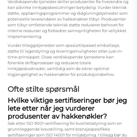
Verdiskapende tjenester skiller produsenter fra hverandre og
kan påvirke innkjøpsbeslutninger betydelig. Vurder teknisk
støtte, opplæringsprogrammer og rådgivningstjenester som
potensielle leverandører av hakkenøkler tilbyr. Produsenter
som tilbyr omfattende teknisk støtte reduserer behovet for
interne ressurser og forbedrer sannsynligheten for vellykket
implementering.
Vurder tilleggstjenester som spesialtilpasset emballasje,
støtte til lagerstyring og leveringsmuligheter etter just-in-
time-prinsippet. Disse verdiskapende tjenestene kan
forenkle driftsprosesser og redusere totale
innkjøpskostnader, samtidig som de sikrer optimal
tilgjengelighet av hakkenøkler for produksjonsbehov.
Ofte stilte spørsmål
Hvilke viktige sertifiseringer bør jeg
lete etter når jeg vurderer
produsenter av hakkenøkler?
Søk etter ISO 9001-sertifisering for kvalitetsstyring som en
grunnleggende kravstilling, samt bransjespesifikke
sertifiseringer som ISO 14001 for miljøstyring. I tillegg bør du