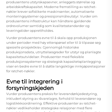
produsentens utstyrs­kaps­evner, anleggets størrelse og
arbeidskraftskapasitet. Moderne fremstilling av ratchet-
nøkler krever sofistikerte maskinsenter, automatiserte
monteringsystemer og presisjonsmåleutstyr. Vurder om
produsentens infrastruktur kan håndtere gjeldende
ordrevolumer samtidig som kvalitetsstandarder og
leveringstider opprettholdes.
Vurder produsentens evne til å skala opp produksjonen
under perioder med høy etterspørsel eller til å tilpasse seg
spesielle prosjektkrav. Gjennomgå historiske
produksjonsdata, utnyttelsesgrader for utstyr og planlagte
kapasitetsutvidelser. Produsenter med fleksible
produksjonssystemer og strategisk kapasitetsplanlegging
viser en bedre evne til å støtte langsiktige innkjøpsrelasjoner
for ratchet-nøkler.
Evne til integrering i
forsyningskjeden
Vurder produsentens praksis for leverandørkjedestyring,
inkludert styring av råvarelagre, forhold til leverandører og
logistikkkoordinering. Effektive produsenter av ratchet-
nøkler vedlikeholder strategiske relasjoner med flere