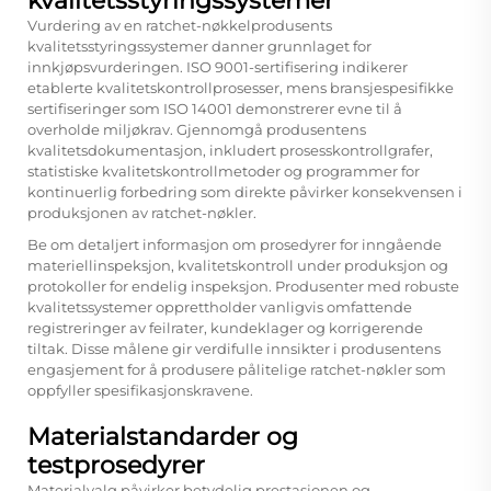
kvalitetsstyringssystemer
Vurdering av en ratchet-nøkkelprodusents
kvalitetsstyringssystemer danner grunnlaget for
innkjøpsvurderingen. ISO 9001-sertifisering indikerer
etablerte kvalitetskontrollprosesser, mens bransjespesifikke
sertifiseringer som ISO 14001 demonstrerer evne til å
overholde miljøkrav. Gjennomgå produsentens
kvalitetsdokumentasjon, inkludert prosesskontrollgrafer,
statistiske kvalitetskontrollmetoder og programmer for
kontinuerlig forbedring som direkte påvirker konsekvensen i
produksjonen av ratchet-nøkler.
Be om detaljert informasjon om prosedyrer for inngående
materiellinspeksjon, kvalitetskontroll under produksjon og
protokoller for endelig inspeksjon. Produsenter med robuste
kvalitetssystemer opprettholder vanligvis omfattende
registreringer av feilrater, kundeklager og korrigerende
tiltak. Disse målene gir verdifulle innsikter i produsentens
engasjement for å produsere pålitelige ratchet-nøkler som
oppfyller spesifikasjonskravene.
Materialstandarder og
testprosedyrer
Materialvalg påvirker betydelig prestasjonen og