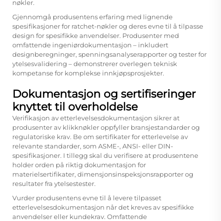
nøkler.
Gjennomgå produsentens erfaring med lignende
spesifikasjoner for ratchet-nøkler og deres evne til å tilpasse
design for spesifikke anvendelser. Produsenter med
omfattende ingeniørdokumentasjon – inkludert
designberegninger, spenningsanalyserapporter og tester for
ytelsesvalidering – demonstrerer overlegen teknisk
kompetanse for komplekse innkjøpsprosjekter.
Dokumentasjon og sertifiseringer
knyttet til overholdelse
Verifikasjon av etterlevelsesdokumentasjon sikrer at
produsenter av klikknøkler oppfyller bransjestandarder og
regulatoriske krav. Be om sertifikater for etterlevelse av
relevante standarder, som ASME-, ANSI- eller DIN-
spesifikasjoner. I tillegg skal du verifisere at produsentene
holder orden på riktig dokumentasjon for
materielsertifikater, dimensjonsinspeksjonsrapporter og
resultater fra ytelsestester.
Vurder produsentens evne til å levere tilpasset
etterlevelsesdokumentasjon når det kreves av spesifikke
anvendelser eller kundekrav. Omfattende