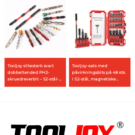
Tooljoy slitesterk svart
Tooljoy-sats med
dobbeltended PH2-
påvirkningsbits på 48 stk.
skruedreverbit – S2-stål-
i S2-stål, magnetiske
impactdreverbit
skruetrekkersbits til
kraftbor