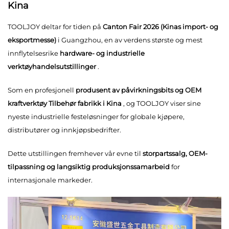
Kina
TOOLJOY deltar for tiden på
Canton Fair 2026 (Kinas import- og
eksportmesse)
i Guangzhou, en av verdens største og mest
innflytelsesrike
hardware- og industrielle
verktøyhandelsutstillinger
.
Som en profesjonell
produsent av påvirkningsbits og OEM
kraftverktøy Tilbehør
fabrikk i Kina
, og TOOLJOY viser sine
nyeste industrielle festeløsninger for globale kjøpere,
distributører og innkjøpsbedrifter.
Dette utstillingen fremhever vår evne til
storpartssalg, OEM-
tilpassning og langsiktig produksjonssamarbeid
for
internasjonale markeder.