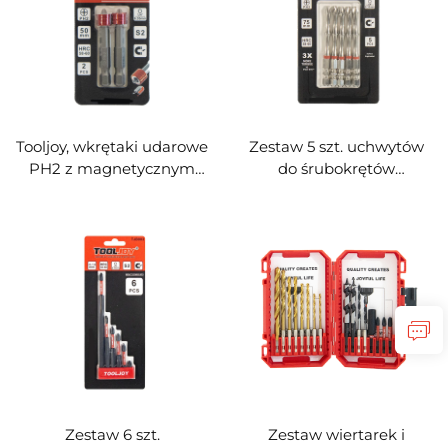
elektrycznych i innych
wykonanych ze stali S2,
narzędzi elektrycznych
przeznaczonych do
montażu płyt gipsowo-
kartonowych
Tooljoy, wkrętaki udarowe
Zestaw 5 szt. uchwytów
PH2 z magnetycznym
do śrubokrętów
pierścieniem – długość 50
udarowych Tooljoy, 75
mm, stal S2, gwinta
mm, typ PH2, z bambusa,
sześciokątna 1/4" | klasy
ze stali S2,
przemysłowej
magnetycznych, z
obszarem skręcania
Zestaw 6 szt.
Zestaw wiertarek i