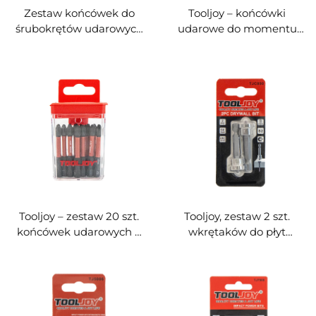
Zestaw końcówek do
Tooljoy – końcówki
śrubokrętów udarowych
udarowe do momentu
Tooljoy w pojemniku do
obrotowego PH2 o
przechowywania |
długości 65 mm,
Magnetyczne końcówki
dwugłowe, matowe
zabezpieczone stalą S2:
(piaskowane), zestaw 20
Phillips, Pozidriv, Torx i
szt., wykonane ze stali S2,
sześciokątne do narzędzi
magnetyczne końcówki
elektrycznych i
do śrubokrętów do
elektrycznych
narzędzi elektrycznych
śrubokrętów
Tooljoy – zestaw 20 szt.
Tooljoy, zestaw 2 szt.
końcówek udarowych o
wkrętaków do płyt
długości 50 mm, typ PH2,
gipsowo-kartonowych o
wykonanych ze stali S2,
długości 50 mm z
magnetyczne końcówki
ogranicznikiem
do udarowych
głębokości i gwintem
śrubokrętów
sześciokątnym 1/4"