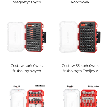
magnetycznych
końcówek
uchwytów do
śrubokrętowych
śrubokrętów udarowych
TOOLJOY, 16 szt., wiertła
Tooljoy, śruby Phillips ze
wierteł spiralnych z
stali S2, długość 25–150
wysokostopowej stali
mm, do śrubokrętów
szybkotnącej (HSS) z
udarowych i
powłoką tytanową, wierty
elektrycznych
do drewna typu spade,
uniwersalny zestaw
wierteł wraz z etui do
przechowywania
Zestaw końcówek
Zestaw 55 końcówek
śrubokrętowych
śrubokręta Tooljoy z
TOOLJOY, 31 szt., z
magnetycznym
uchwytem
uchwytem i etui do
szybkozamienialnym i
przechowywania – zestaw
etui do przechowywania –
końcówek
przeznaczony zarówno do
zabezpieczających do
użytku domowego (DIY),
wiertarek elektrycznych i