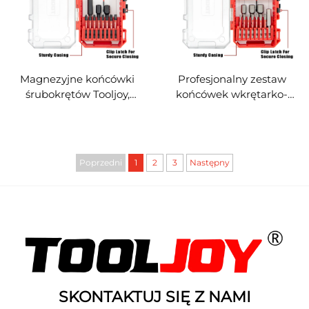
jak i profesjonalnego
narzędzi ręcznych
Magnezyjne końcówki
Profesjonalny zestaw
śrubokrętów Tooljoy,
końcówek wkrętarko-
zestaw 27 szt., wykonane
wbijarki Tooljoy, 27 szt., z
ze stopu S2 premium do
nakrętkami, wykonany ze
wkrętarek i wkrętarko-
stali S2, akcesoria do
wbijarek udarowych.
narzędzi elektrycznych.
Poprzedni
1
2
3
Następny
SKONTAKTUJ SIĘ Z NAMI