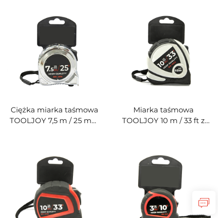
i sprężyną z manganu o
i sprężyną z manganu o
wytrzymałości 65# –
wytrzymałości 65# –
ciężka miarka taśmowa
trwałe narzędzie
do budowy i zastosowań
pomiarowe do budowy i
przemysłowych
prac własnoręcznych
Ciężka miarka taśmowa
Miarka taśmowa
TOOLJOY 7,5 m / 25 mm
TOOLJOY 10 m / 33 ft z
z obudową z tworzywa
powłoką gumową ABS i
ABS z powłoką
TPE oraz magnetycznym
elektrolityczną i
haczykiem – trwała
podwójnym hamulcem –
miarka taśmowa do
profesjonalne narzędzie
budowy i prac
pomiarowe
własnoręcznych