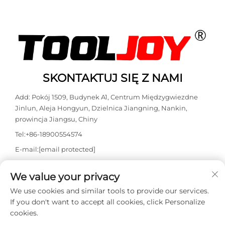
niestandardowe
narzędzie pomiarowe
OEM przeznaczone do
zastosowań budowlanych
i przemysłowych
SKONTAKTUJ SIĘ Z NAMI
Add: Pokój 1509, Budynek A1, Centrum Międzygwiezdne
Jinlun, Aleja Hongyun, Dzielnica Jiangning, Nankin,
prowincja Jiangsu, Chiny
Tel:
+86-18900554574
E-mail:
[email protected]
WhatsApp:
+86-18900554574
We value your privacy
We use cookies and similar tools to provide our services.
If you don't want to accept all cookies, click Personalize
cookies.