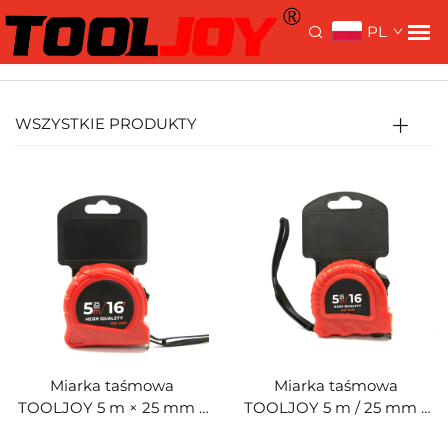
>
>
Strona główna >
Produkty
Narzędzia ręczne
PL
Taśma Zmierzająca
WSZYSTKIE PRODUKTY
Miarka taśmowa
Miarka taśmowa
TOOLJOY 5 m × 25 mm z
TOOLJOY 5 m / 25 mm z
obudową z tworzywa ABS
obudową z tworzywa ABS