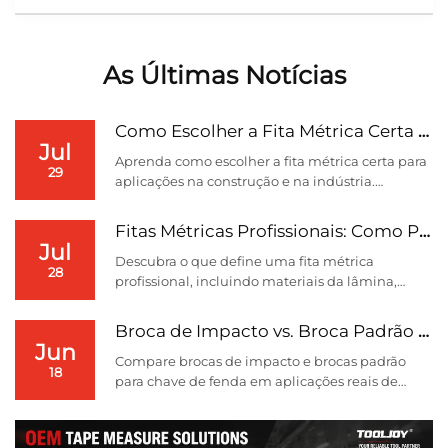
As Últimas Notícias
Como Escolher a Fita Métrica Certa para Aplicaç...
Jul
Aprenda como escolher a fita métrica certa para
29
aplicações na construção e na indústria.
Descubra fatores-chave, incluindo durabilidade,
precisão, controle de qualidade e soluções OEM.
Fitas Métricas Profissionais: Como Precisão, Du...
Jul
Descubra o que define uma fita métrica
28
profissional, incluindo materiais da lâmina,
tecnologia de revestimento, design do gancho,
precisão, durabilidade e considerações sobre
Broca de Impacto vs. Broca Padrão para Chave de...
fornecimento OEM por um fornecedor
Jun
experiente de ferramentas.
Compare brocas de impacto e brocas padrão
18
para chave de fenda em aplicações reais de
fixação. Saiba como o design da zona de torção,
a durabilidade e o desempenho com parafusos
longos afetam a eficiência da fixação.