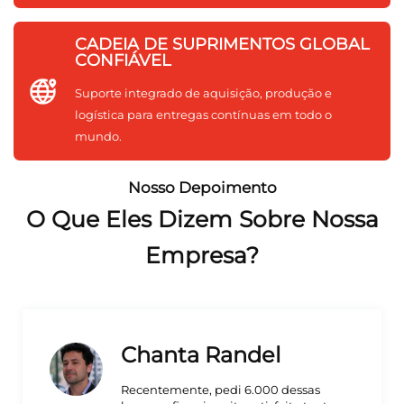
CADEIA DE SUPRIMENTOS GLOBAL
CONFIÁVEL
Suporte integrado de aquisição, produção e
logística para entregas contínuas em todo o
mundo.
Nosso Depoimento
O Que Eles Dizem Sobre Nossa
Empresa?
ta Randel
MIDLO
nte, pedi 6.000 dessas
Produto excele