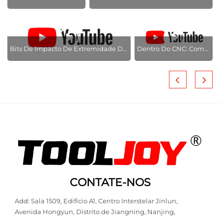
Oficina TOOLJOY — Fabricação Sob Encomenda (OEM & ODM)
Bits De Impacto De Extremidade Dupla Longos Com Acabamento Jateado E Teste De Torque Pesado
Dentro Do CNC: Como Os Bits De Precisão São Fabricados
CONTATE-NOS
Add: Sala 1509, Edifício A1, Centro Interstelar Jinlun,
Avenida Hongyun, Distrito de Jiangning, Nanjing,