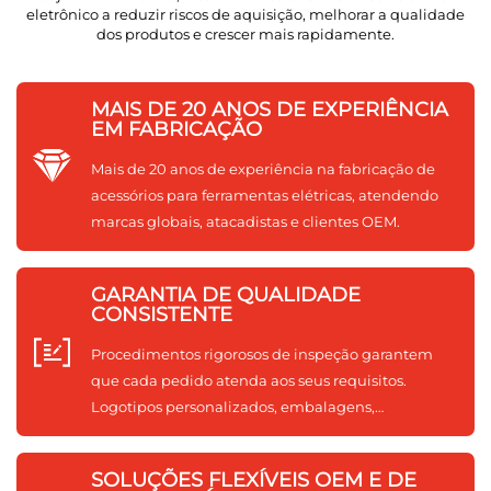
eletrônico a reduzir riscos de aquisição, melhorar a qualidade
dos produtos e crescer mais rapidamente.
MAIS DE 20 ANOS DE EXPERIÊNCIA
EM FABRICAÇÃO
Mais de 20 anos de experiência na fabricação de
acessórios para ferramentas elétricas, atendendo
marcas globais, atacadistas e clientes OEM.
GARANTIA DE QUALIDADE
CONSISTENTE
Procedimentos rigorosos de inspeção garantem
que cada pedido atenda aos seus requisitos.
Logotipos personalizados, embalagens,
especificações e conjuntos de produtos adaptados
às necessidades do seu mercado e da sua marca.
SOLUÇÕES FLEXÍVEIS OEM E DE