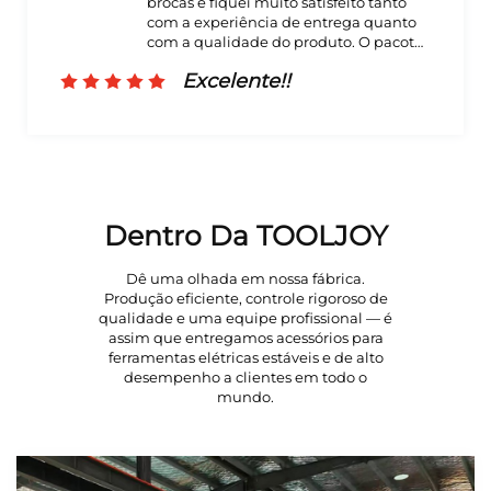
iquei muito satisfeito tanto
marca impress
eriência de entrega quanto
entrega levou
lidade do produto. O pacote
resultado é m
 prazo.
elente!!
Excelen
Dentro Da TOOLJOY
Dê uma olhada em nossa fábrica.
Produção eficiente, controle rigoroso de
qualidade e uma equipe profissional — é
assim que entregamos acessórios para
ferramentas elétricas estáveis e de alto
desempenho a clientes em todo o
mundo.