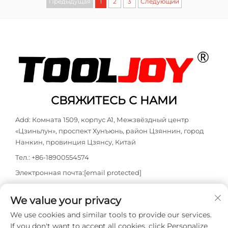
Предыдущая
1
2
3
Следующий
СВЯЖИТЕСЬ С НАМИ
Add: Комната 1509, корпус A1, Межзвёздный центр
«Цзиньлун», проспект Хунъюнь, район Цзяннин, город
Нанкин, провинция Цзянсу, Китай
Тел.:
+86-18900554574
Электронная почта:
[email protected]
WhatsApp:
+86-18900554574
We value your privacy
We use cookies and similar tools to provide our services.
If you don't want to accept all cookies, click Personalize