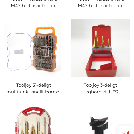
M42 hålfräsar för trä,
M42 hålfräsar för trä,
metall och skärning av
metall och skärning av
flermaterial
flermaterial
Tooljoy 31-deligt
Tooljoy 3-deligt
multifunktionellt borrset
stegborrset, HSS-
– idealiskt för trä, plast
stegborrar med
och DIY-hemreparationer
titanbeläggning för
metall