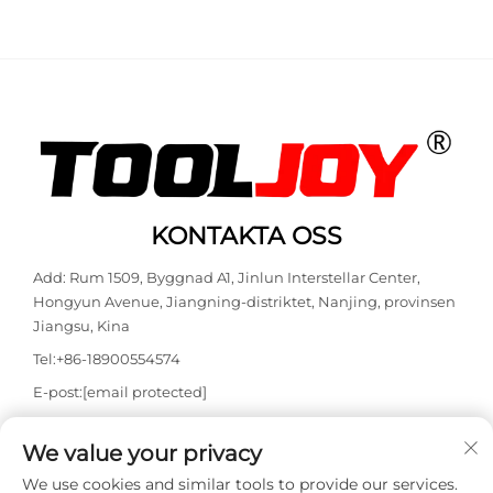
för snickeriarbete –
storlekar med
idealisk för möbler,
förvaringslåda för
köksskåp och träborrning
borrning i metall och trä
i samband med DIY-
samt DIY-projekt
projekt
KONTAKTA OSS
Add: Rum 1509, Byggnad A1, Jinlun Interstellar Center,
Hongyun Avenue, Jiangning-distriktet, Nanjing, provinsen
Jiangsu, Kina
Tel:
+86-18900554574
E-post:
[email protected]
WhatsApp:
+86-18900554574
We value your privacy
We use cookies and similar tools to provide our services.