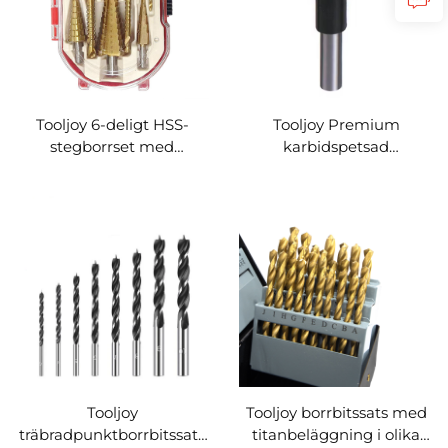
Tooljoy 6-deligt HSS-
Tooljoy Premium
stegborrset med
karbidspetsad
titanbeläggning,
Forstnerborr för gångjärn
stegborrar i flera storlekar
– exakt borrning och rena
för borrning i metall, plåt
hål för träbearbetning
och trä
Tooljoy
Tooljoy borrbitssats med
träbradpunktborrbitssats
titanbeläggning i olika