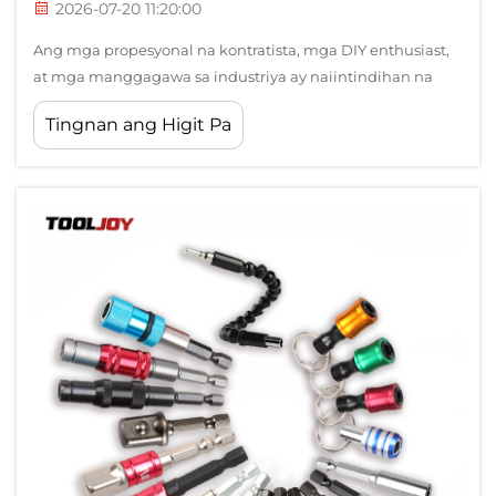
2026-07-20 11:20:00
Ang mga propesyonal na kontratista, mga DIY enthusiast,
at mga manggagawa sa industriya ay naiintindihan na
ang kahusayan ng kanilang mga operasyon sa pag-drill ay
Tingnan ang Higit Pa
lubos na nakasalalay sa kalidad ng mga accessory na
pinipili nila. Sa gitna ng mga mahahalagang bahaging ito,
ang bit holder ay isang kritikal na komponente na...