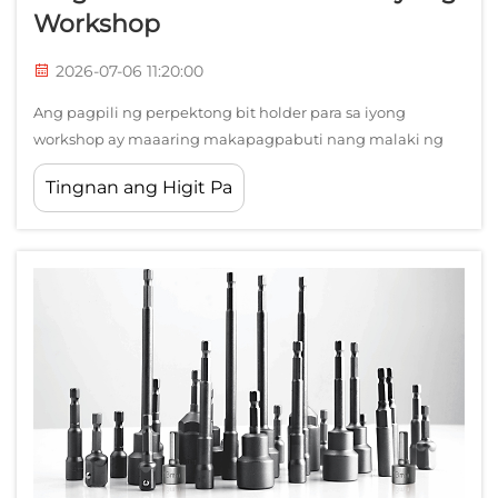
Workshop
2026-07-06 11:20:00
Ang pagpili ng perpektong bit holder para sa iyong
workshop ay maaaring makapagpabuti nang malaki ng
iyong kahusayan at katiyakan sa panahon ng
Tingnan ang Higit Pa
pagbuburilyo at pagpapakabit. Ang isang de-kalidad na
bit holder ay nagsisilbing mahalagang ugnayan sa
pagitan ng iyong power tool at ng bit, na nagtitiyak ng
ligtas na ...