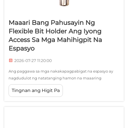
Maaari Bang Pahusayin Ng
Flexible Bit Holder Ang Iyong
Access Sa Mga Mahihigpit Na
Espasyo
2026-07-27 11:20:00
Ang paggawa sa mga nakakapagpabigat na espasyo ay
nagdudulot ng natatanging hamon na maaaring
makaimpluwensya nang malaki sa produktibidad at
Tingnan ang Higit Pa
tagumpay ng proyekto. Kung ikaw ay nag-i-install ng mga
fixture sa likod ng mga appliance, gumagawa sa loob ng
mga cabinet, o kumuha ng mga fastener sa mga
mahihigpit na engine compartment...