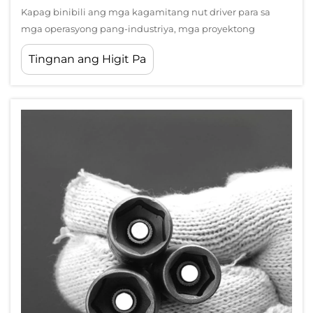
Kapag binibili ang mga kagamitang nut driver para sa
mga operasyong pang-industriya, mga proyektong
pangkonstruksyon, o komersyal na aplikasyon, ang proseso
Tingnan ang Higit Pa
ng pagpili ng tagapagkaloob ay naging napakahalaga
upang matiyak ang kalidad, katiyakan, at kahusayan sa
gastos. Isang sistematikong paraan ng paghahambing ...