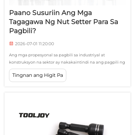
Paano Susuriin Ang Mga
Tagagawa Ng Nut Setter Para Sa
Pagbili?
2026-07-01 11:20:00
Ang mga propesyonal sa pagbili sa industriyal at
konstruksyon na sektor ay nakakaintindi na ang pagpili ng
tamang manufacturer ng nut setter ay maaaring
Tingnan ang Higit Pa
makaimpluwensya nang malaki sa kahusayan at gastos ng
proyekto. Ang kalidad ng isang nut setter ay direktang
nakaaapekto sa ...