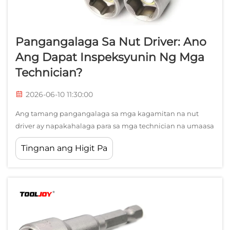
Pangangalaga Sa Nut Driver: Ano
Ang Dapat Inspeksyunin Ng Mga
Technician?
2026-06-10 11:30:00
Ang tamang pangangalaga sa mga kagamitan na nut
driver ay napakahalaga para sa mga technician na umaasa
sa pare-parehong pagganap at kahusayan sa kanilang
Tingnan ang Higit Pa
pang-araw-araw na gawain. Ang regular na inspeksyon ay
tumutulong na matukoy ang mga pattern ng pagkabagot,
pinsala, at potensyal na pagkabigo bago pa man ito
makasira sa gawain...