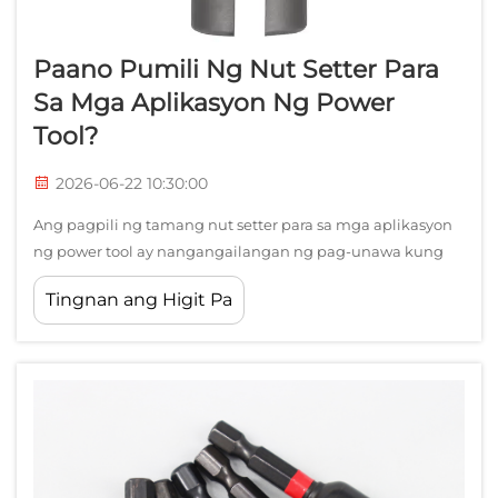
Paano Pumili Ng Nut Setter Para
Sa Mga Aplikasyon Ng Power
Tool?
2026-06-22 10:30:00
Ang pagpili ng tamang nut setter para sa mga aplikasyon
ng power tool ay nangangailangan ng pag-unawa kung
paano maiintegrate ang mga espesyalisadong kagamitan
Tingnan ang Higit Pa
para sa fastener na ito sa iyong kagamitan sa pagbuburda
at pagpapalit. Ang isang nut setter ay idinisenyo upang
magbigay ng ligtas na pagkakasok sa hex socket habang
pinapanatili...