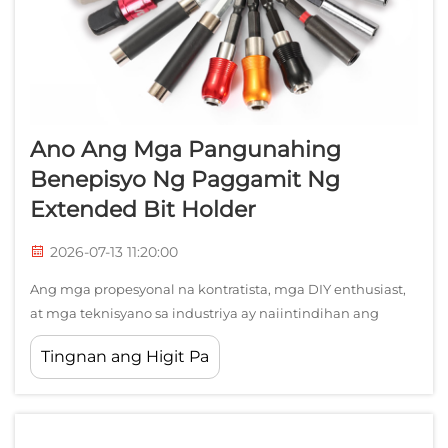
Ano Ang Mga Pangunahing
Benepisyo Ng Paggamit Ng
Extended Bit Holder
2026-07-13 11:20:00
Ang mga propesyonal na kontratista, mga DIY enthusiast,
at mga teknisyano sa industriya ay naiintindihan ang
kahalagahan ng pagkakaroon ng tamang mga kagamitan
Tingnan ang Higit Pa
para sa presisyong gawain. Sa gitna ng mga
mahahalagang accessory na lubos na nagpapabuti sa
kahusayan ng pag-drill at pag-fasten, ang bit holder...