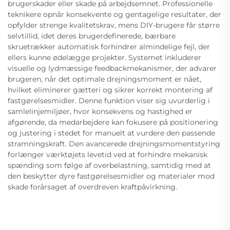
brugerskader eller skade på arbejdsemnet. Professionelle
teknikere opnår konsekvente og gentagelige resultater, der
opfylder strenge kvalitetskrav, mens DIY-brugere får større
selvtillid, idet deres brugerdefinerede, bærbare
skruetrækker automatisk forhindrer almindelige fejl, der
ellers kunne ødelægge projekter. Systemet inkluderer
visuelle og lydmæssige feedbackmekanismer, der advarer
brugeren, når det optimale drejningsmoment er nået,
hvilket eliminerer gætteri og sikrer korrekt montering af
fastgørelsesmidler. Denne funktion viser sig uvurderlig i
samlelinjemiljøer, hvor konsekvens og hastighed er
afgørende, da medarbejdere kan fokusere på positionering
og justering i stedet for manuelt at vurdere den passende
stramningskraft. Den avancerede drejningsmomentstyring
forlænger værktøjets levetid ved at forhindre mekanisk
spænding som følge af overbelastning, samtidig med at
den beskytter dyre fastgørelsesmidler og materialer mod
skade forårsaget af overdreven kraftpåvirkning.