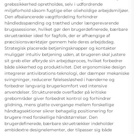
grebssikkerhed opretholdes, selv i udfordrende
miljøforhold såsom fugtige eller olieholdige arbejdsmiljøer.
Den afbalancerede vægtfordeling forhindrer
håndledsspænding og træthed under længerevarende
brugssessioner, hvilket gør den brugerdefinerede, bærbare
skruetrækker ideel for fagfolk, der er afhængige af
præcisionsværktøjer gennem hele deres arbejdsdag.
Strategisk placerede betjeningsknapper og kontakter
muliggør intuitiv betjening uden, at brugeren skal justere
sit greb eller afbryde sin arbejdsproces, hvilket forbedrer
både sikkerhed og produktivitet. Det ergonomiske design
integrerer antivibrations-teknologi, der dæmper mekaniske
svingninger, reducerer følelsesløshed i hænderne og
forbedrer langvarig brugerkomfort ved intensive
anvendelser. Strukturerede overflader på kritiske
grebområder giver forbedret kontrol og forhindrer
glidning, mens glatte overgange mellem forskellige
håndtagsektioner sikrer behagelig positionering for
brugere med forskellige håndstørrelser. Den
brugerdefinerede, bærbare skruetrækker indeholder
ambidextre designelementer, der tilpasser sig både