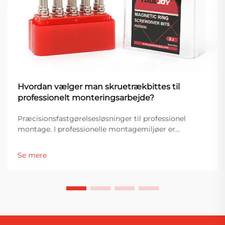
Hvordan vælger man skruetrækbittes til
professionelt monteringsarbejde?
Præcisionsfastgørelsesløsninger til professionel
montage. I professionelle montagemiljøer er
værktøjets ydeevne direkte forbundet med præcision,
effektivitet og produktkvalitet. Blandt de mest
Se mere
essentielle komponenter i fastgørelsessystemer er
skruetrækbitterne...