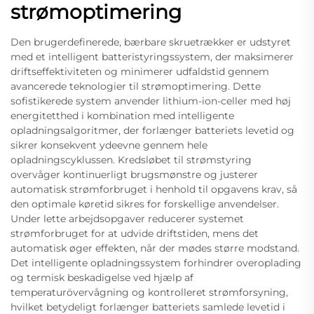
strømoptimering
Den brugerdefinerede, bærbare skruetrækker er udstyret
med et intelligent batteristyringssystem, der maksimerer
driftseffektiviteten og minimerer udfaldstid gennem
avancerede teknologier til strømoptimering. Dette
sofistikerede system anvender lithium-ion-celler med høj
energitetthed i kombination med intelligente
opladningsalgoritmer, der forlænger batteriets levetid og
sikrer konsekvent ydeevne gennem hele
opladningscyklussen. Kredsløbet til strømstyring
overvåger kontinuerligt brugsmønstre og justerer
automatisk strømforbruget i henhold til opgavens krav, så
den optimale køretid sikres for forskellige anvendelser.
Under lette arbejdsopgaver reducerer systemet
strømforbruget for at udvide driftstiden, mens det
automatisk øger effekten, når der mødes større modstand.
Det intelligente opladningssystem forhindrer overoplading
og termisk beskadigelse ved hjælp af
temperaturövervågning og kontrolleret strømforsyning,
hvilket betydeligt forlænger batteriets samlede levetid i