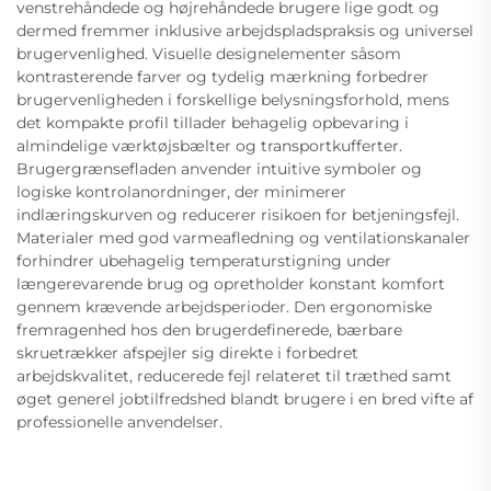
venstrehåndede og højrehåndede brugere lige godt og
dermed fremmer inklusive arbejdspladspraksis og universel
brugervenlighed. Visuelle designelementer såsom
kontrasterende farver og tydelig mærkning forbedrer
brugervenligheden i forskellige belysningsforhold, mens
det kompakte profil tillader behagelig opbevaring i
almindelige værktøjsbælter og transportkufferter.
Brugergrænsefladen anvender intuitive symboler og
logiske kontrolanordninger, der minimerer
indlæringskurven og reducerer risikoen for betjeningsfejl.
Materialer med god varmeafledning og ventilationskanaler
forhindrer ubehagelig temperaturstigning under
længerevarende brug og opretholder konstant komfort
gennem krævende arbejdsperioder. Den ergonomiske
fremragenhed hos den brugerdefinerede, bærbare
skruetrækker afspejler sig direkte i forbedret
arbejdskvalitet, reducerede fejl relateret til træthed samt
øget generel jobtilfredshed blandt brugere i en bred vifte af
professionelle anvendelser.