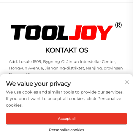
KONTAKT OS
Add: Lokale 1509, Bygning A1, Jinlun Interstellar Center,
Hongyun Avenue, Jiangning-distriktet, Nanjing, provinsen
Jiangsu, Kina
We value your privacy
Tlf.:
+86-13851848144
We use cookies and similar tools to provide our services.
E-mail:
[email protected]
If you don't want to accept all cookies, click Personalize
cookies.
Copyright © 2026 Nanjing Tooljoy Hardware Technology Co., Ltd.
Alle rettigheder forbeholdes -
Privatlivspolitik
Accept all
Personalize cookies