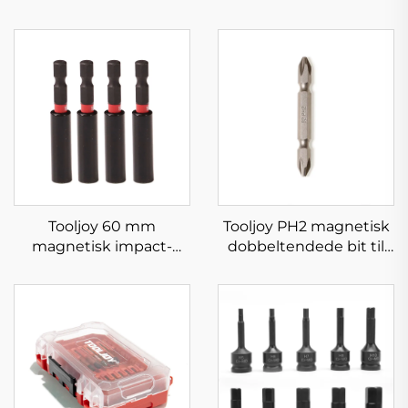
Tooljoy 60 mm
Tooljoy PH2 magnetisk
magnetisk impact-
dobbeltendede bit til
skruetrækkersæt
bor og impact-
skruetrækkere