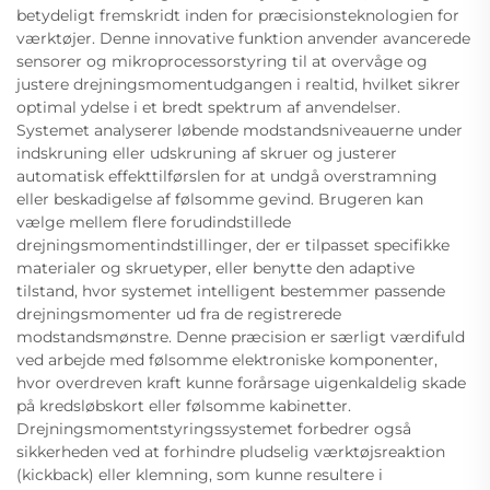
betydeligt fremskridt inden for præcisionsteknologien for
værktøjer. Denne innovative funktion anvender avancerede
sensorer og mikroprocessorstyring til at overvåge og
justere drejningsmomentudgangen i realtid, hvilket sikrer
optimal ydelse i et bredt spektrum af anvendelser.
Systemet analyserer løbende modstandsniveauerne under
indskruning eller udskruning af skruer og justerer
automatisk effekttilførslen for at undgå overstramning
eller beskadigelse af følsomme gevind. Brugeren kan
vælge mellem flere forudindstillede
drejningsmomentindstillinger, der er tilpasset specifikke
materialer og skruetyper, eller benytte den adaptive
tilstand, hvor systemet intelligent bestemmer passende
drejningsmomenter ud fra de registrerede
modstandsmønstre. Denne præcision er særligt værdifuld
ved arbejde med følsomme elektroniske komponenter,
hvor overdreven kraft kunne forårsage uigenkaldelig skade
på kredsløbskort eller følsomme kabinetter.
Drejningsmomentstyringssystemet forbedrer også
sikkerheden ved at forhindre pludselig værktøjsreaktion
(kickback) eller klemning, som kunne resultere i