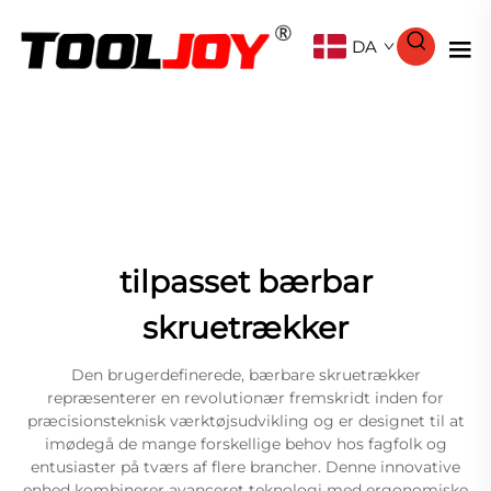
DA
tilpasset bærbar
skruetrækker
Den brugerdefinerede, bærbare skruetrækker
repræsenterer en revolutionær fremskridt inden for
præcisionsteknisk værktøjsudvikling og er designet til at
imødegå de mange forskellige behov hos fagfolk og
entusiaster på tværs af flere brancher. Denne innovative
enhed kombinerer avanceret teknologi med ergonomiske