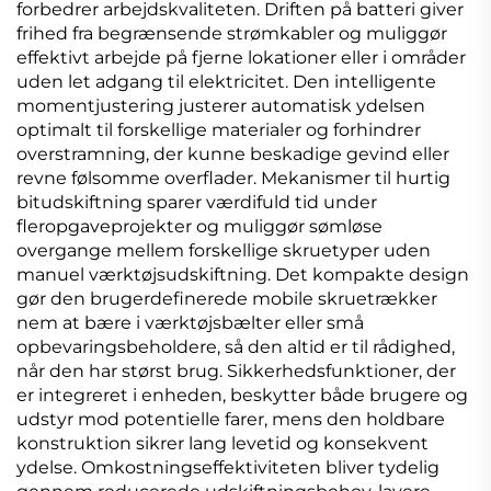
forbedrer arbejdskvaliteten. Driften på batteri giver
frihed fra begrænsende strømkabler og muliggør
effektivt arbejde på fjerne lokationer eller i områder
uden let adgang til elektricitet. Den intelligente
momentjustering justerer automatisk ydelsen
optimalt til forskellige materialer og forhindrer
overstramning, der kunne beskadige gevind eller
revne følsomme overflader. Mekanismer til hurtig
bitudskiftning sparer værdifuld tid under
fleropgaveprojekter og muliggør sømløse
overgange mellem forskellige skruetyper uden
manuel værktøjsudskiftning. Det kompakte design
gør den brugerdefinerede mobile skruetrækker
nem at bære i værktøjsbælter eller små
opbevaringsbeholdere, så den altid er til rådighed,
når den har størst brug. Sikkerhedsfunktioner, der
er integreret i enheden, beskytter både brugere og
udstyr mod potentielle farer, mens den holdbare
konstruktion sikrer lang levetid og konsekvent
ydelse. Omkostningseffektiviteten bliver tydelig