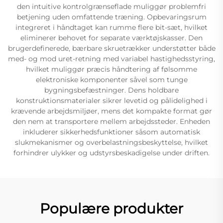
den intuitive kontrolgrænseflade muliggør problemfri
betjening uden omfattende træning. Opbevaringsrum
integreret i håndtaget kan rumme flere bit-sæt, hvilket
eliminerer behovet for separate værktøjskasser. Den
brugerdefinerede, bærbare skruetrækker understøtter både
med- og mod uret-retning med variabel hastighedsstyring,
hvilket muliggør præcis håndtering af følsomme
elektroniske komponenter såvel som tunge
bygningsbefæstninger. Dens holdbare
konstruktionsmaterialer sikrer levetid og pålidelighed i
krævende arbejdsmiljøer, mens det kompakte format gør
den nem at transportere mellem arbejdssteder. Enheden
inkluderer sikkerhedsfunktioner såsom automatisk
slukmekanismer og overbelastningsbeskyttelse, hvilket
forhindrer ulykker og udstyrsbeskadigelse under driften.
Populære produkter