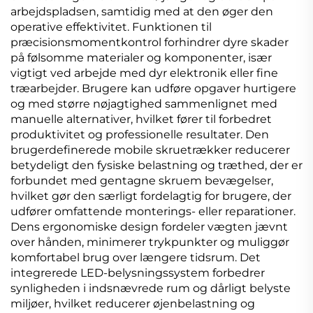
arbejdspladsen, samtidig med at den øger den
operative effektivitet. Funktionen til
præcisionsmomentkontrol forhindrer dyre skader
på følsomme materialer og komponenter, især
vigtigt ved arbejde med dyr elektronik eller fine
træarbejder. Brugere kan udføre opgaver hurtigere
og med større nøjagtighed sammenlignet med
manuelle alternativer, hvilket fører til forbedret
produktivitet og professionelle resultater. Den
brugerdefinerede mobile skruetrækker reducerer
betydeligt den fysiske belastning og træthed, der er
forbundet med gentagne skruem bevægelser,
hvilket gør den særligt fordelagtig for brugere, der
udfører omfattende monterings- eller reparationer.
Dens ergonomiske design fordeler vægten jævnt
over hånden, minimerer trykpunkter og muliggør
komfortabel brug over længere tidsrum. Det
integrerede LED-belysningssystem forbedrer
synligheden i indsnævrede rum og dårligt belyste
miljøer, hvilket reducerer øjenbelastning og