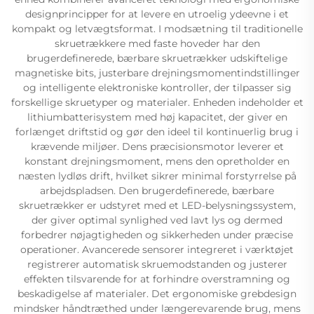
designprincipper for at levere en utroelig ydeevne i et
kompakt og letvægtsformat. I modsætning til traditionelle
skruetrækkere med faste hoveder har den
brugerdefinerede, bærbare skruetrækker udskiftelige
magnetiske bits, justerbare drejningsmomentindstillinger
og intelligente elektroniske kontroller, der tilpasser sig
forskellige skruetyper og materialer. Enheden indeholder et
lithiumbatterisystem med høj kapacitet, der giver en
forlænget driftstid og gør den ideel til kontinuerlig brug i
krævende miljøer. Dens præcisionsmotor leverer et
konstant drejningsmoment, mens den opretholder en
næsten lydløs drift, hvilket sikrer minimal forstyrrelse på
arbejdspladsen. Den brugerdefinerede, bærbare
skruetrækker er udstyret med et LED-belysningssystem,
der giver optimal synlighed ved lavt lys og dermed
forbedrer nøjagtigheden og sikkerheden under præcise
operationer. Avancerede sensorer integreret i værktøjet
registrerer automatisk skruemodstanden og justerer
effekten tilsvarende for at forhindre overstramning og
beskadigelse af materialer. Det ergonomiske grebdesign
mindsker håndtræthed under længerevarende brug, mens