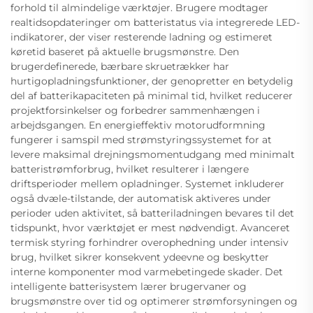
forhold til almindelige værktøjer. Brugere modtager
realtidsopdateringer om batteristatus via integrerede LED-
indikatorer, der viser resterende ladning og estimeret
køretid baseret på aktuelle brugsmønstre. Den
brugerdefinerede, bærbare skruetrækker har
hurtigopladningsfunktioner, der genopretter en betydelig
del af batterikapaciteten på minimal tid, hvilket reducerer
projektforsinkelser og forbedrer sammenhængen i
arbejdsgangen. En energieffektiv motorudformning
fungerer i samspil med strømstyringssystemet for at
levere maksimal drejningsmomentudgang med minimalt
batteristrømforbrug, hvilket resulterer i længere
driftsperioder mellem opladninger. Systemet inkluderer
også dvæle-tilstande, der automatisk aktiveres under
perioder uden aktivitet, så batteriladningen bevares til det
tidspunkt, hvor værktøjet er mest nødvendigt. Avanceret
termisk styring forhindrer overophedning under intensiv
brug, hvilket sikrer konsekvent ydeevne og beskytter
interne komponenter mod varmebetingede skader. Det
intelligente batterisystem lærer brugervaner og
brugsmønstre over tid og optimerer strømforsyningen og