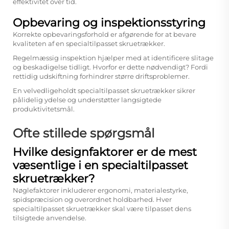
effektivitet over tid.
Opbevaring og inspektionsstyring
Korrekte opbevaringsforhold er afgørende for at bevare
kvaliteten af en specialtilpasset skruetrækker.
Regelmæssig inspektion hjælper med at identificere slitage
og beskadigelse tidligt. Hvorfor er dette nødvendigt? Fordi
rettidig udskiftning forhindrer større driftsproblemer.
En velvedligeholdt specialtilpasset skruetrækker sikrer
pålidelig ydelse og understøtter langsigtede
produktivitetsmål.
Ofte stillede spørgsmål
Hvilke designfaktorer er de mest
væsentlige i en specialtilpasset
skruetrækker?
Nøglefaktorer inkluderer ergonomi, materialestyrke,
spidspræcision og overordnet holdbarhed. Hver
specialtilpasset skruetrækker skal være tilpasset dens
tilsigtede anvendelse.