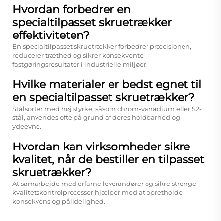
Hvordan forbedrer en
specialtilpasset skruetrækker
effektiviteten?
En specialtilpasset skruetrækker forbedrer præcisionen,
reducerer træthed og sikrer konsekvente
fastgøringsresultater i industrielle miljøer.
Hvilke materialer er bedst egnet til
en specialtilpasset skruetrækker?
Stålsorter med høj styrke, såsom chrom-vanadium eller S2-
stål, anvendes ofte på grund af deres holdbarhed og
ydeevne.
Hvordan kan virksomheder sikre
kvalitet, når de bestiller en tilpasset
skruetrækker?
At samarbejde med erfarne leverandører og sikre strenge
kvalitetskontrolprocesser hjælper med at opretholde
konsekvens og pålidelighed.