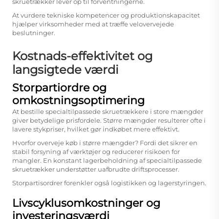
skruetrækker lever op til forventningerne.
At vurdere tekniske kompetencer og produktionskapacitet
hjælper virksomheder med at træffe velovervejede
beslutninger.
Kostnads-effektivitet og
langsigtede værdi
Storpartiordre og
omkostningsoptimering
At bestille specialtilpassede skruetrækkere i store mængder
giver betydelige prisfordele. Større mængder resulterer ofte i
lavere stykpriser, hvilket gør indkøbet mere effektivt.
Hvorfor overveje køb i større mængder? Fordi det sikrer en
stabil forsyning af værktøjer og reducerer risikoen for
mangler. En konstant lagerbeholdning af specialtilpassede
skruetrækker understøtter uafbrudte driftsprocesser.
Storpartisordrer forenkler også logistikken og lagerstyringen.
Livscyklusomkostninger og
investeringsværdi