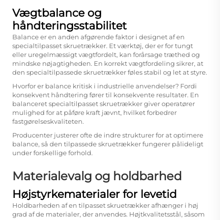
Vægtbalance og
håndteringsstabilitet
Balance er en anden afgørende faktor i designet af en
specialtilpasset skruetrækker. Et værktøj, der er for tungt
eller uregelmæssigt vægtfordelt, kan forårsage træthed og
mindske nøjagtigheden. En korrekt vægtfordeling sikrer, at
den specialtilpassede skruetrækker føles stabil og let at styre.
Hvorfor er balance kritisk i industrielle anvendelser? Fordi
konsekvent håndtering fører til konsekvente resultater. En
balanceret specialtilpasset skruetrækker giver operatører
mulighed for at påføre kraft jævnt, hvilket forbedrer
fastgørelseskvaliteten.
Producenter justerer ofte de indre strukturer for at optimere
balance, så den tilpassede skruetrækker fungerer pålideligt
under forskellige forhold.
Materialevalg og holdbarhed
Højstyrkematerialer for levetid
Holdbarheden af en tilpasset skruetrækker afhænger i høj
grad af de materialer, der anvendes. Højtkvalitetsstål, såsom