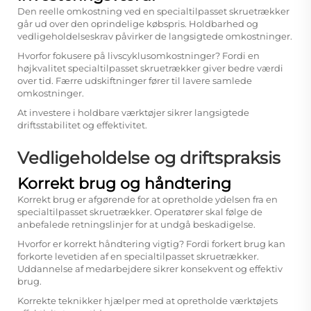
Den reelle omkostning ved en specialtilpasset skruetrækker
går ud over den oprindelige købspris. Holdbarhed og
vedligeholdelseskrav påvirker de langsigtede omkostninger.
Hvorfor fokusere på livscyklusomkostninger? Fordi en
højkvalitet specialtilpasset skruetrækker giver bedre værdi
over tid. Færre udskiftninger fører til lavere samlede
omkostninger.
At investere i holdbare værktøjer sikrer langsigtede
driftsstabilitet og effektivitet.
Vedligeholdelse og driftspraksis
Korrekt brug og håndtering
Korrekt brug er afgørende for at opretholde ydelsen fra en
specialtilpasset skruetrækker. Operatører skal følge de
anbefalede retningslinjer for at undgå beskadigelse.
Hvorfor er korrekt håndtering vigtig? Fordi forkert brug kan
forkorte levetiden af en specialtilpasset skruetrækker.
Uddannelse af medarbejdere sikrer konsekvent og effektiv
brug.
Korrekte teknikker hjælper med at opretholde værktøjets