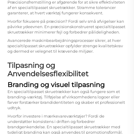
Præcisionsfremstilling er afgørende for at sikre effektiviteten
af en specialtilpasset skruetrækker. Stramme tolerancer
garanterer, at hvert værktøj fungerer konsekvent.
Hvorfor fokusere på præcision? Fordi selv små afvigelser kan
påvirke ydeevnen. En præcisionskonstrueret specialtilpasset
skruetrækker minimerer fejl og forbedrer pålideligheden.
Avancerede maskinbearbejdningsprocesser sikrer, at hver
specialtilpasset skruetrækker opfylder strenge kvalitetskrav
og dermed er velegnet til krævende miljøer.
Tilpasning og
Anvendelsesflexibilitet
Branding og visuel tilpasning
En specialtilpasset skruetrækker kan også fungere som et
branding-værktøj. Tilføjelse af virksomhedens logoer eller
farver forstærker brandidentiteten og skaber et professionelt
udtryk.
Hvorfor investere i mærkevareværktøjer? Fordi de
understøtter konsistens i driften og forbedrer
brandgenkendelse. En specialtilpasset skruetrækker med
tydeligt branding kan også anvendes til promotionsformål.