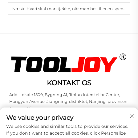
Næste:
Hvad skal man tjekke, når man bestiller en specialtilpasset skruetrækker i bulk?
KONTAKT OS
Add: Lokale 1509, Bygning A1, Jinlun Interstellar Center,
Hongyun Avenue, Jiangning-distriktet, Nanjing, provinsen
Jiangsu, Kina
We value your privacy
Tlf.:
+86-13851848144
We use cookies and similar tools to provide our services.
E-mail:
[email protected]
If you don't want to accept all cookies, click Personalize