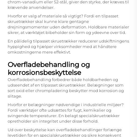
chrom-vanadium eller S2-stål, giver den styrke, der kræves til
krævende anvendelser.
Hvorfor er valg af materiale så vigtigt? Fordi en tilpasset
skruetrækker skal kunne klare gentagne
drejningsmomenter uden deformation. Holdbare materialer
sikrer, at værktøjet bibeholder sin form og ydeevne over tid.
En pålidelig tilpasset skruetrækker reducerer udskiftningens
hyppighed og hjælper virksomheder med at håndtere
omkostningerne mere effektivt.
Overfladebehandling og
korrosionsbeskyttelse
Overfladebehandling forbedrer både holdbarheden og
udseendet af en tilpasset skruetrækker. Belægninger som
sort oxid eller chrompladering beskytter mod korrosion og
slitage.
Hvorfor er belægninger nødvendige i industrielle miljøer?
Fordi værktøjer ofte udsættes for fugt, kemikalier og
svingende temperaturer. En belagt specialskruetrækker
opretholder sin integritet under disse forhold.
Ud over beskyttelse kan overfladebehandlinger forlænge
levetiden for en specialskruetrækker og sikre konsekvent