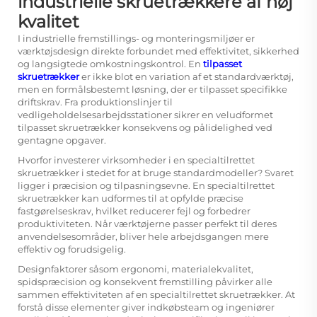
industrielle skruetrækkere af høj
kvalitet
I industrielle fremstillings- og monteringsmiljøer er
værktøjsdesign direkte forbundet med effektivitet, sikkerhed
og langsigtede omkostningskontrol. En
tilpasset
skruetrækker
er ikke blot en variation af et standardværktøj,
men en formålsbestemt løsning, der er tilpasset specifikke
driftskrav. Fra produktionslinjer til
vedligeholdelsesarbejdsstationer sikrer en veludformet
tilpasset skruetrækker konsekvens og pålidelighed ved
gentagne opgaver.
Hvorfor investerer virksomheder i en specialtilrettet
skruetrækker i stedet for at bruge standardmodeller? Svaret
ligger i præcision og tilpasningsevne. En specialtilrettet
skruetrækker kan udformes til at opfylde præcise
fastgørelseskrav, hvilket reducerer fejl og forbedrer
produktiviteten. Når værktøjerne passer perfekt til deres
anvendelsesområder, bliver hele arbejdsgangen mere
effektiv og forudsigelig.
Designfaktorer såsom ergonomi, materialekvalitet,
spidspræcision og konsekvent fremstilling påvirker alle
sammen effektiviteten af en specialtilrettet skruetrækker. At
forstå disse elementer giver indkøbsteam og ingeniører