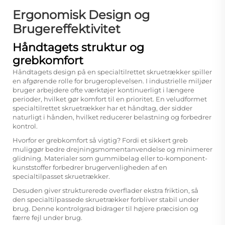
Ergonomisk Design og
Brugereffektivitet
Håndtagets struktur og
grebkomfort
Håndtagets design på en specialtilrettet skruetrækker spiller
en afgørende rolle for brugeroplevelsen. I industrielle miljøer
bruger arbejdere ofte værktøjer kontinuerligt i længere
perioder, hvilket gør komfort til en prioritet. En veludformet
specialtilrettet skruetrækker har et håndtag, der sidder
naturligt i hånden, hvilket reducerer belastning og forbedrer
kontrol.
Hvorfor er grebkomfort så vigtig? Fordi et sikkert greb
muliggør bedre drejningsmomentanvendelse og minimerer
glidning. Materialer som gummibelag eller to-komponent-
kunststoffer forbedrer brugervenligheden af en
specialtilpasset skruetrækker.
Desuden giver strukturerede overflader ekstra friktion, så
den specialtilpassede skruetrækker forbliver stabil under
brug. Denne kontrolgrad bidrager til højere præcision og
færre fejl under brug.