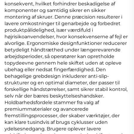
konsekvent, hvilket forhindrer beskadigelse af
komponenter og samtidig sikrer en sikker
montering af skruer. Denne præcision resulterer i
lavere omkostninger til genarbejde og forbedret
produktpålidelighed, især værdifuld i
højrisikoanvendelser, hvor konsekvenserne af fejl er
alvorlige. Ergonomiske designfunktioner reducerer
betydeligt håndtræthed under længerevarende
arbejdsperioder, så operatører kan opretholde
topydeevne gennem hele skiftet uden at opleve
ubehag eller nedsat fingerfærdighed. Den
behagelige grebdesign inkluderer anti-slip-
strukturer og en optimal diameter, der passer til
forskellige håndstørrelser, samt sikrer stabil kontrol,
selv når der bæres beskyttelseshandsker.
Holdbarhedsfordele stammer fra valg af
premiummaterialer og avancerede
fremstillingsprocesser, der skaber værktøjer, der
kan klare tusindvis af brugs cyklusser uden
ydelsesnedgang. Brugere oplever lavere