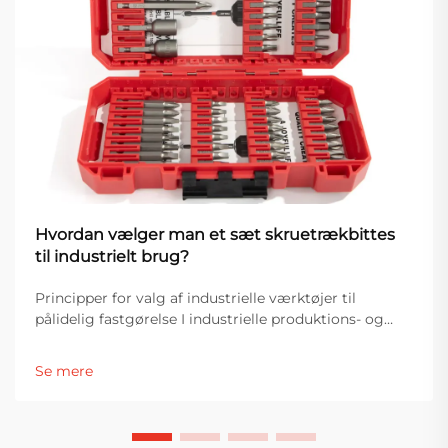
Hvordan vælger man et sæt skruetrækbittes
til industrielt brug?
Principper for valg af industrielle værktøjer til
pålidelig fastgørelse I industrielle produktions- og
monteringsmiljøer er værktøjsvalg direkte forbundet
med effektivitet, produktkvalitet og driftsstabilitet.
Se mere
Blandt de væsentligste fastgørelsesværktøjer er en
skruetrækker...