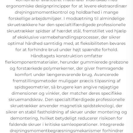
ergonomiske designprincipper for at levere ekstraordinær
drejningsmomentkontrol og holdbarhed i mange
forskellige arbejdsmiljøer. I modsætning til almindelige
skruetrækkere har den specialtilfærdigede professionelle
skruetrækker spidser af hærdet stål, fremstillet ved hjælp
af eksklusive varmebehandlingsprocesser, der sikrer
optimal hårdhed samtidig med, at fleksibiliteten bevares
for at forhindre brud under højt spændte forhold.
Håndtagets konstruktion omfatter
flerkomponentmaterialer, herunder gummierede grebzone
og forstærkede polymerkerner, der giver fremragende
komfort under længerevarende brug. Avancerede
fremstillingsmetoder muliggør præcis tilpasning af
spidsgeometrier, så brugere kan angive nøjagtige
dimensioner og vinkler, der matcher deres specifikke
skruemandskrav. Den specialtilfærdigede professionelle
skruetrækker anvender magnetisk spidsteknologi, der
sikrer en stabil fastholdning af skruer under montering og
demontering, hvilket betydeligt reducerer risikoen for
faldende skruer i kritiske samleoperationer. Integrerede
drejningsmomentbegræsningsmekanismer forhindrer