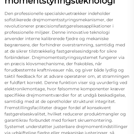
momentstyringsteknologi
Den professionelle specialskruetrækker indeholder
sofistikerede drejmomentsstyringsmekanismer, der
revolutionerer præcisionsfastgørelsesapplikationer i
professionelle miljøer. Denne innovative teknologi
anvender interne kalibrerede fjedre og mekaniske
begrænsere, der forhindrer overstramning, samtidig med
at de sikrer tilstrækkelig fastgørelsesindgreb for sikre
forbindelser. Drejmomentsstyringssystemet fungerer via
en præcis klovsmechanisme, der frakobles, når
forudbestemte kraftniveauer nås, og giver både lydlig og
taktil feedback for at advare operatører om, at stramningen
er fuldført korrekt. Denne funktion viser sig uvurderlig ved
elektronikmontage, hvor følsomme komponenter kræver
specifikke drejmomentværdier for at undgå beskadigelse,
samtidig med at de opretholder strukturel integritet.
Fremstillingsfaciliteter drager fordel af konsekvent
fastgørelseskvalitet, hvilket reducerer produktmangler og
garantikrav forbundet med forkert skruemontering.
Systemet understøtter justerbare drejmomentindstillinger
via udskiftelige fjedre eller mekaniske justeringer, så