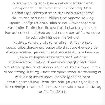
overstramning, som kunne beskadige følsomme
komponenter eller skruehoveder. Værktøjet har
udskiftelige spidssystemer, der understøtter flere
skruetyper, herunder Phillips, fladtoppede, Torx og
specialkonfigurationer, uden at der kræves separate
værktøjer. Professionelle overfladebehandlinger sikrer
korrosionsbestandighed og forlænger den driftsmæssige
levetid, selv i hårde miljøforhold.
Kvalitetskontrolprotokoller sikrer, at hver enkelt
specialtilfærdigede professionelle skruetrækker opfylder
strenge ydekrav gennem omfattende testprocedurer, der
validerer drejningsmomentspecifikationer,
materialeintegritet og dimensionsnøjagtighed. Disse
værktøjer spiller en afgørende rolle i elektronikproduktion,
bilmontering, luft- og rumfartsapplikationer, fremstilling af
medicinsk udstyr samt ved vedligeholdelse af
præcisionsmaskineri, hvor almindelige værktøjer ikke er
tilstrækkelige til at opnå de krævede kvalitetsstandarder og
driftseffektivitet.