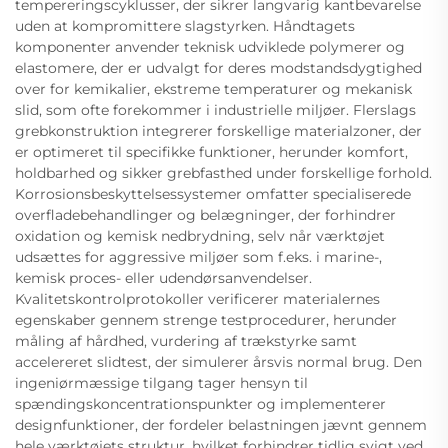
tempereringscyklusser, der sikrer langvarig kantbevarelse
uden at kompromittere slagstyrken. Håndtagets
komponenter anvender teknisk udviklede polymerer og
elastomere, der er udvalgt for deres modstandsdygtighed
over for kemikalier, ekstreme temperaturer og mekanisk
slid, som ofte forekommer i industrielle miljøer. Flerslags
grebkonstruktion integrerer forskellige materialzoner, der
er optimeret til specifikke funktioner, herunder komfort,
holdbarhed og sikker grebfasthed under forskellige forhold.
Korrosionsbeskyttelsessystemer omfatter specialiserede
overfladebehandlinger og belægninger, der forhindrer
oxidation og kemisk nedbrydning, selv når værktøjet
udsættes for aggressive miljøer som f.eks. i marine-,
kemisk proces- eller udendørsanvendelser.
Kvalitetskontrolprotokoller verificerer materialernes
egenskaber gennem strenge testprocedurer, herunder
måling af hårdhed, vurdering af trækstyrke samt
accelereret slidtest, der simulerer årsvis normal brug. Den
ingeniørmæssige tilgang tager hensyn til
spændingskoncentrationspunkter og implementerer
designfunktioner, der fordeler belastningen jævnt gennem
hele værktøjets struktur, hvilket forhindrer tidlig svigt ved