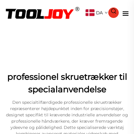
DA
professionel skruetrækker til
specialanvendelse
Den specialtilfærdigede professionelle skruetrækker
repræsenterer højdepunktet inden for præcisionstøjer,
designet specifikt til krævende industrielle anvendelser og
professionelle håndværkere, der kræver fremragende
ydeevne og pålidelighed. Dette specialiserede værktøj
kombinerer avanceret materialer videnskab med