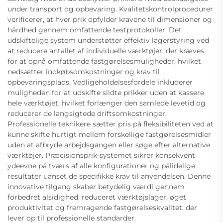
under transport og opbevaring. Kvalitetskontrolprocedurer
verificerer, at hver prik opfylder kravene til dimensioner og
hårdhed gennem omfattende testprotokoller. Det
udskiftelige system understøtter effektiv lagerstyring ved
at reducere antallet af individuelle værktøjer, der kræves
for at opnå omfattende fastgørelsesmuligheder, hvilket
nedsætter indkøbsomkostninger og krav til
opbevaringsplads. Vedligeholdelsesfordele inkluderer
muligheden for at udskifte slidte prikker uden at kassere
hele værktøjet, hvilket forlænger den samlede levetid og
reducerer de langsigtede driftsomkostninger.
Professionelle teknikere sætter pris på fleksibiliteten ved at
kunne skifte hurtigt mellem forskellige fastgørelsesmidler
uden at afbryde arbejdsgangen eller søge efter alternative
værktøjer. Præcisionsprik-systemet sikrer konsekvent
ydeevne på tværs af alle konfigurationer og pålidelige
resultater uanset de specifikke krav til anvendelsen. Denne
innovative tilgang skaber betydelig værdi gennem
forbedret alsidighed, reduceret værktøjslager, øget
produktivitet og fremragende fastgørelseskvalitet, der
lever op til professionelle standarder.