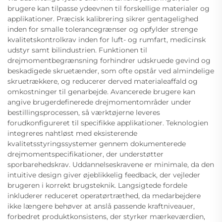
brugere kan tilpasse ydeevnen til forskellige materialer og
applikationer. Præcisk kalibrering sikrer gentagelighed
inden for smalle tolerancegrænser og opfylder strenge
kvalitetskontrolkrav inden for luft- og rumfart, medicinsk
udstyr samt bilindustrien. Funktionen til
drejmomentbegrænsning forhindrer udskruede gevind og
beskadigede skruetænder, som ofte opstår ved almindelige
skruetrækkere, og reducerer derved materialeaffald og
omkostninger til genarbejde. Avancerede brugere kan
angive brugerdefinerede drejmomentområder under
bestillingsprocessen, så værktøjerne leveres
forudkonfigureret til specifikke applikationer. Teknologien
integreres nahtløst med eksisterende
kvalitetsstyringssystemer gennem dokumenterede
drejmomentspecifikationer, der understøtter
sporbarehedskrav. Uddannelseskravene er minimale, da den
intuitive design giver øjeblikkelig feedback, der vejleder
brugeren i korrekt brugsteknik. Langsigtede fordele
inkluderer reduceret operatørtræthed, da medarbejdere
ikke længere behøver at anslå passende kraftniveauer,
forbedret produktkonsistens, der styrker mærkeværdien,