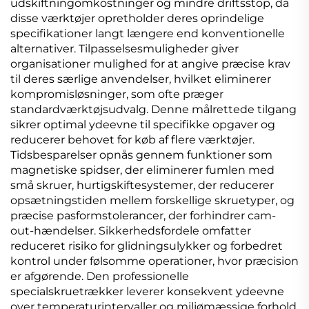
udskiftningomkostninger og mindre driftsstop, da
disse værktøjer opretholder deres oprindelige
specifikationer langt længere end konventionelle
alternativer. Tilpasselsesmuligheder giver
organisationer mulighed for at angive præcise krav
til deres særlige anvendelser, hvilket eliminerer
kompromisløsninger, som ofte præger
standardværktøjsudvalg. Denne målrettede tilgang
sikrer optimal ydeevne til specifikke opgaver og
reducerer behovet for køb af flere værktøjer.
Tidsbesparelser opnås gennem funktioner som
magnetiske spidser, der eliminerer fumlen med
små skruer, hurtigskiftesystemer, der reducerer
opsætningstiden mellem forskellige skruetyper, og
præcise pasformstolerancer, der forhindrer cam-
out-hændelser. Sikkerhedsfordele omfatter
reduceret risiko for glidningsulykker og forbedret
kontrol under følsomme operationer, hvor præcision
er afgørende. Den professionelle
specialskruetrækker leverer konsekvent ydeevne
over temperaturintervaller og miljømæssige forhold,