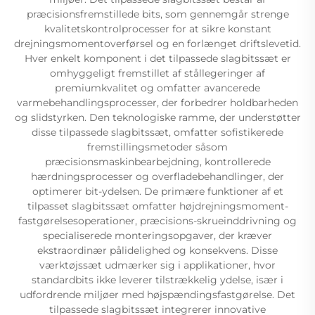
præcisionsfremstillede bits, som gennemgår strenge
kvalitetskontrolprocesser for at sikre konstant
drejningsmomentoverførsel og en forlænget driftslevetid.
Hver enkelt komponent i det tilpassede slagbitssæt er
omhyggeligt fremstillet af stållegeringer af
premiumkvalitet og omfatter avancerede
varmebehandlingsprocesser, der forbedrer holdbarheden
og slidstyrken. Den teknologiske ramme, der understøtter
disse tilpassede slagbitssæt, omfatter sofistikerede
fremstillingsmetoder såsom
præcisionsmaskinbearbejdning, kontrollerede
hærdningsprocesser og overfladebehandlinger, der
optimerer bit-ydelsen. De primære funktioner af et
tilpasset slagbitssæt omfatter højdrejningsmoment-
fastgørelsesoperationer, præcisions-skrueinddrivning og
specialiserede monteringsopgaver, der kræver
ekstraordinær pålidelighed og konsekvens. Disse
værktøjssæt udmærker sig i applikationer, hvor
standardbits ikke leverer tilstrækkelig ydelse, især i
udfordrende miljøer med højspændingsfastgørelse. Det
tilpassede slagbitssæt integrerer innovative