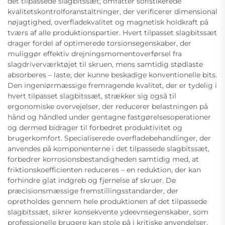
det tilpassede slagbitssæt, omfatter sofistikerede
kvalitetskontrolforanstaltninger, der verificerer dimensional
nøjagtighed, overfladekvalitet og magnetisk holdkraft på
tværs af alle produktionspartier. Hvert tilpasset slagbitssæt
drager fordel af optimerede torsionsegenskaber, der
muliggør effektiv drejningsmomentoverførsel fra
slagdriverværktøjet til skruen, mens samtidig stødlaste
absorberes – laste, der kunne beskadige konventionelle bits.
Den ingeniørmæssige fremragende kvalitet, der er tydelig i
hvert tilpasset slagbitssæt, strækker sig også til
ergonomiske overvejelser, der reducerer belastningen på
hånd og håndled under gentagne fastgørelsesoperationer
og dermed bidrager til forbedret produktivitet og
brugerkomfort. Specialiserede overfladebehandlinger, der
anvendes på komponenterne i det tilpassede slagbitssæt,
forbedrer korrosionsbestandigheden samtidig med, at
friktionskoefficienten reduceres – en reduktion, der kan
forhindre glat indgreb og fjernelse af skruer. De
præcisionsmæssige fremstillingsstandarder, der
opretholdes gennem hele produktionen af det tilpassede
slagbitssæt, sikrer konsekvente ydeevnsegenskaber, som
professionelle brugere kan stole på i kritiske anvendelser,