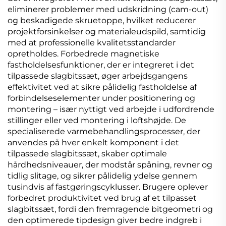
eliminerer problemer med udskridning (cam-out)
og beskadigede skruetoppe, hvilket reducerer
projektforsinkelser og materialeudspild, samtidig
med at professionelle kvalitetsstandarder
opretholdes. Forbedrede magnetiske
fastholdelsesfunktioner, der er integreret i det
tilpassede slagbitssæt, øger arbejdsgangens
effektivitet ved at sikre pålidelig fastholdelse af
forbindelseselementer under positionering og
montering – især nyttigt ved arbejde i udfordrende
stillinger eller ved montering i loftshøjde. De
specialiserede varmebehandlingsprocesser, der
anvendes på hver enkelt komponent i det
tilpassede slagbitssæt, skaber optimale
hårdhedsniveauer, der modstår spåning, revner og
tidlig slitage, og sikrer pålidelig ydelse gennem
tusindvis af fastgøringscyklusser. Brugere oplever
forbedret produktivitet ved brug af et tilpasset
slagbitssæt, fordi den fremragende bitgeometri og
den optimerede tipdesign giver bedre indgreb i