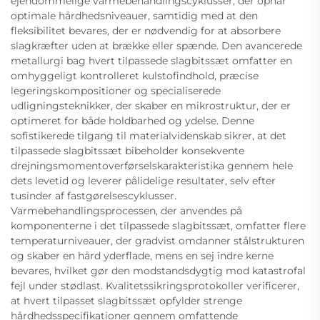
ejendommelige varmebehandlingscyklusser, der opnår
optimale hårdhedsniveauer, samtidig med at den
fleksibilitet bevares, der er nødvendig for at absorbere
slagkræfter uden at brække eller spænde. Den avancerede
metallurgi bag hvert tilpassede slagbitssæt omfatter en
omhyggeligt kontrolleret kulstofindhold, præcise
legeringskompositioner og specialiserede
udligningsteknikker, der skaber en mikrostruktur, der er
optimeret for både holdbarhed og ydelse. Denne
sofistikerede tilgang til materialvidenskab sikrer, at det
tilpassede slagbitssæt bibeholder konsekvente
drejningsmomentoverførselskarakteristika gennem hele
dets levetid og leverer pålidelige resultater, selv efter
tusinder af fastgørelsescyklusser.
Varmebehandlingsprocessen, der anvendes på
komponenterne i det tilpassede slagbitssæt, omfatter flere
temperaturniveauer, der gradvist omdanner stålstrukturen
og skaber en hård yderflade, mens en sej indre kerne
bevares, hvilket gør den modstandsdygtig mod katastrofal
fejl under stødlast. Kvalitetssikringsprotokoller verificerer,
at hvert tilpasset slagbitssæt opfylder strenge
hårdhedsspecifikationer gennem omfattende