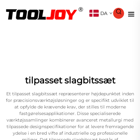
DA
tilpasset slagbitssæt
Et tilpasset slagbitssæt repræsenterer højdepunktet inden
for præcisionsværktøjsløsninger og er specifikt udviklet til
at opfylde de krævende krav, der stilles til moderne
fastgørelsesapplikationer. Disse specialiserede
værktøjssamlinger kombinerer avanceret metallurgi med
tilpassede designspecifikationer for at levere fremragende
ydelse i en bred vifte af industrielle og professionelle
miljøer. Det tilpassede slagbitssæt består af