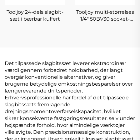
Tooljoy 24-dels slagbit-
Tooljoy multi-størrelses
sæt i bærbar kuffert
1/4" 50BV30 socket-
nøgle-sæt –
bilreparationskit med
opbevaringskasse
Det tilpassede slagbitssæt leverer ekstraordinær
værdi gennem forbedret holdbarhed, der langt
overgår konventionelle alternativer, og giver
brugerne betydelige omkostningsbesparelser over
længerevarende driftsperioder.
Erhvervsprofessionelle har fordel af det tilpassede
slagbitssæts fremragende
drejningsmomentoverførselskapacitet, hvilket
sikrer konsekvente fastgøringsresultater, selv under
højspændte forhold, hvor almindelige værktøjer
ville svigte. Den præcisionsmæssige konstruktion,
der er integreret i hvert enkelt tilpasset slagbitssæt,