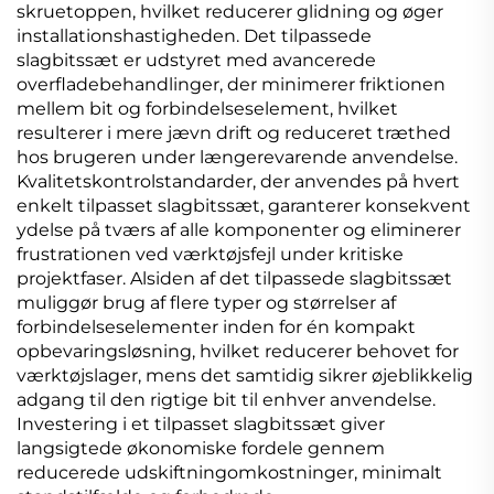
skruetoppen, hvilket reducerer glidning og øger
installationshastigheden. Det tilpassede
slagbitssæt er udstyret med avancerede
overfladebehandlinger, der minimerer friktionen
mellem bit og forbindelseselement, hvilket
resulterer i mere jævn drift og reduceret træthed
hos brugeren under længerevarende anvendelse.
Kvalitetskontrolstandarder, der anvendes på hvert
enkelt tilpasset slagbitssæt, garanterer konsekvent
ydelse på tværs af alle komponenter og eliminerer
frustrationen ved værktøjsfejl under kritiske
projektfaser. Alsiden af det tilpassede slagbitssæt
muliggør brug af flere typer og størrelser af
forbindelseselementer inden for én kompakt
opbevaringsløsning, hvilket reducerer behovet for
værktøjslager, mens det samtidig sikrer øjeblikkelig
adgang til den rigtige bit til enhver anvendelse.
Investering i et tilpasset slagbitssæt giver
langsigtede økonomiske fordele gennem
reducerede udskiftningomkostninger, minimalt