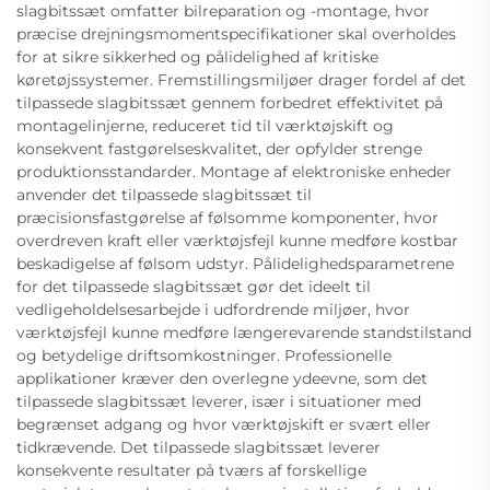
slagbitssæt omfatter bilreparation og -montage, hvor
præcise drejningsmomentspecifikationer skal overholdes
for at sikre sikkerhed og pålidelighed af kritiske
køretøjssystemer. Fremstillingsmiljøer drager fordel af det
tilpassede slagbitssæt gennem forbedret effektivitet på
montagelinjerne, reduceret tid til værktøjskift og
konsekvent fastgørelseskvalitet, der opfylder strenge
produktionsstandarder. Montage af elektroniske enheder
anvender det tilpassede slagbitssæt til
præcisionsfastgørelse af følsomme komponenter, hvor
overdreven kraft eller værktøjsfejl kunne medføre kostbar
beskadigelse af følsom udstyr. Pålidelighedsparametrene
for det tilpassede slagbitssæt gør det ideelt til
vedligeholdelsesarbejde i udfordrende miljøer, hvor
værktøjsfejl kunne medføre længerevarende standstilstand
og betydelige driftsomkostninger. Professionelle
applikationer kræver den overlegne ydeevne, som det
tilpassede slagbitssæt leverer, især i situationer med
begrænset adgang og hvor værktøjskift er svært eller
tidkrævende. Det tilpassede slagbitssæt leverer
konsekvente resultater på tværs af forskellige