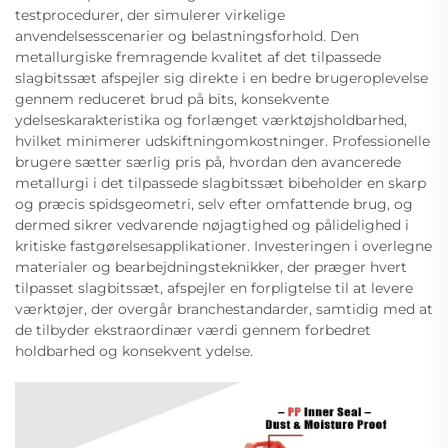
testprocedurer, der simulerer virkelige
anvendelsesscenarier og belastningsforhold. Den
metallurgiske fremragende kvalitet af det tilpassede
slagbitssæt afspejler sig direkte i en bedre brugeroplevelse
gennem reduceret brud på bits, konsekvente
ydelseskarakteristika og forlænget værktøjsholdbarhed,
hvilket minimerer udskiftningomkostninger. Professionelle
brugere sætter særlig pris på, hvordan den avancerede
metallurgi i det tilpassede slagbitssæt bibeholder en skarp
og præcis spidsgeometri, selv efter omfattende brug, og
dermed sikrer vedvarende nøjagtighed og pålidelighed i
kritiske fastgørelsesapplikationer. Investeringen i overlegne
materialer og bearbejdningsteknikker, der præger hvert
tilpasset slagbitssæt, afspejler en forpligtelse til at levere
værktøjer, der overgår branchestandarder, samtidig med at
de tilbyder ekstraordinær værdi gennem forbedret
holdbarhed og konsekvent ydelse.