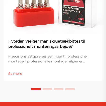
Hvordan vælger man skruetrækbittes til
professionelt monteringsarbejde?
Præcisionsfastgørelsesløsninger til professionel
montage. I professionelle montagemiljøer er
værktøjets ydeevne direkte forbundet med præcision,
effektivitet og produktkvalitet. Blandt de mest
Se mere
essentielle komponenter i fastgørelsessystemer er
skruetrækbitterne...