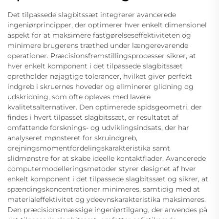
Det tilpassede slagbitssæt integrerer avancerede
ingeniørprincipper, der optimerer hver enkelt dimensionel
aspekt for at maksimere fastgørelseseffektiviteten og
minimere brugerens træthed under længerevarende
operationer. Præcisionsfremstillingsprocesser sikrer, at
hver enkelt komponent i det tilpassede slagbitssæt
opretholder nøjagtige tolerancer, hvilket giver perfekt
indgreb i skruernes hoveder og eliminerer glidning og
udskridning, som ofte opleves med lavere
kvalitetsalternativer. Den optimerede spidsgeometri, der
findes i hvert tilpasset slagbitssæt, er resultatet af
omfattende forsknings- og udviklingsindsats, der har
analyseret mønsteret for skruindgreb,
drejningsmomentfordelingskarakteristika samt
slidmønstre for at skabe ideelle kontaktflader. Avancerede
computermodelleringsmetoder styrer designet af hver
enkelt komponent i det tilpassede slagbitssæt og sikrer, at
spændingskoncentrationer minimeres, samtidig med at
materialeffektivitet og ydeevnskarakteristika maksimeres.
Den præcisionsmæssige ingeniørtilgang, der anvendes på