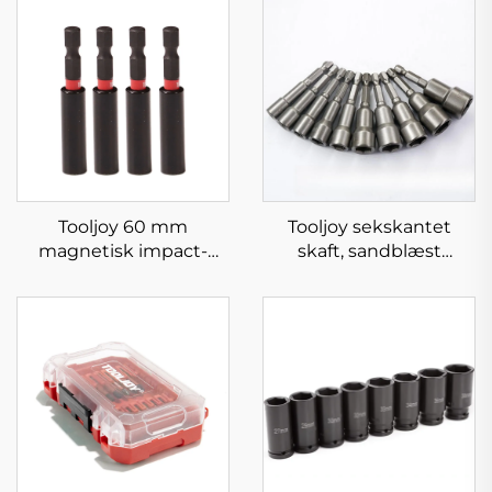
Tooljoy 60 mm
Tooljoy sekskantet
magnetisk impact-
skaft, sandblæst
skruetrækkersæt
møtrikknapper-
soklesæt med stærk
magnet