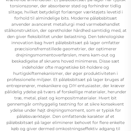
torsionszoner, der absorberer stød og forhindrer tidlig
slitage, hvilket betydeligt forlænger værktøjets levetid i
forhold til almindelige bits. Moderne påløbsbitsæt
anvender avanceret metallurgi med varmebehandlet
stålkonstruktion, der opretholder hårdhed samtidig med, at
den giver fleksibilitet under belastning. Den teknologiske
innovation bag hvert påløbsbitsæt på lager omfatter
præcisionsfremstillede geometrier, der optimerer
drejningsmomentoverførslen, mens kam-out og
beskadigelse af skruens hoved minimeres. Disse sæt
indeholder ofte magnetiske bit-holdere og
hurtigskiftemekanismer, der øger produktiviteten i
professionelle miljøer. Et påløbsbitsæt på lager bruges af
entreprenører, mekanikere og DIY-entusiaster, der kræver
pålidelig ydelse på tværs af forskellige materialer, herunder
træ, metal, plast og kompositmaterialer. Hvert bit
gennemgår omhyggelig testning for at sikre konsekvent
ydelse under højt drejningsmoment, som er typisk for
påløbsværktøjer. Den omfattende karakter af et
påløbsbitsæt på lager eliminerer behovet for flere enkelte
køb og giver dermed omkostningseffektiv adgang til