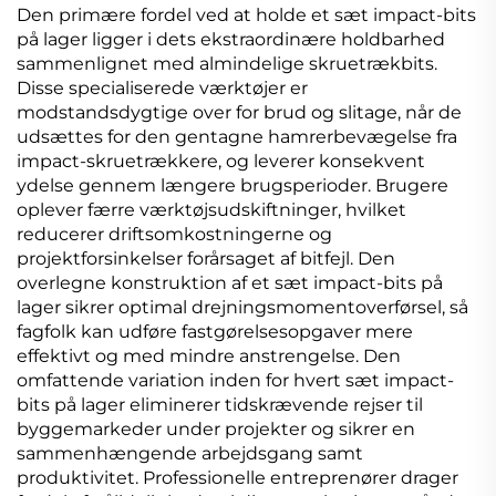
Den primære fordel ved at holde et sæt impact-bits
på lager ligger i dets ekstraordinære holdbarhed
sammenlignet med almindelige skruetrækbits.
Disse specialiserede værktøjer er
modstandsdygtige over for brud og slitage, når de
udsættes for den gentagne hamrerbevægelse fra
impact-skruetrækkere, og leverer konsekvent
ydelse gennem længere brugsperioder. Brugere
oplever færre værktøjsudskiftninger, hvilket
reducerer driftsomkostningerne og
projektforsinkelser forårsaget af bitfejl. Den
overlegne konstruktion af et sæt impact-bits på
lager sikrer optimal drejningsmomentoverførsel, så
fagfolk kan udføre fastgørelsesopgaver mere
effektivt og med mindre anstrengelse. Den
omfattende variation inden for hvert sæt impact-
bits på lager eliminerer tidskrævende rejser til
byggemarkeder under projekter og sikrer en
sammenhængende arbejdsgang samt
produktivitet. Professionelle entreprenører drager