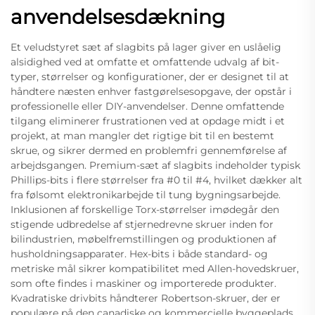
anvendelsesdækning
Et veludstyret sæt af slagbits på lager giver en uslåelig
alsidighed ved at omfatte et omfattende udvalg af bit-
typer, størrelser og konfigurationer, der er designet til at
håndtere næsten enhver fastgørelsesopgave, der opstår i
professionelle eller DIY-anvendelser. Denne omfattende
tilgang eliminerer frustrationen ved at opdage midt i et
projekt, at man mangler det rigtige bit til en bestemt
skrue, og sikrer dermed en problemfri gennemførelse af
arbejdsgangen. Premium-sæt af slagbits indeholder typisk
Phillips-bits i flere størrelser fra #0 til #4, hvilket dækker alt
fra følsomt elektronikarbejde til tung bygningsarbejde.
Inklusionen af forskellige Torx-størrelser imødegår den
stigende udbredelse af stjernedrevne skruer inden for
bilindustrien, møbelfremstillingen og produktionen af
husholdningsapparater. Hex-bits i både standard- og
metriske mål sikrer kompatibilitet med Allen-hovedskruer,
som ofte findes i maskiner og importerede produkter.
Kvadratiske drivbits håndterer Robertson-skruer, der er
populære på den canadiske og kommercielle byggeplads.