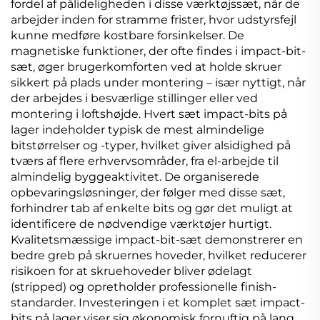
fordel af pålideligheden i disse værktøjssæt, når de
arbejder inden for stramme frister, hvor udstyrsfejl
kunne medføre kostbare forsinkelser. De
magnetiske funktioner, der ofte findes i impact-bit-
sæt, øger brugerkomforten ved at holde skruer
sikkert på plads under montering – især nyttigt, når
der arbejdes i besværlige stillinger eller ved
montering i loftshøjde. Hvert sæt impact-bits på
lager indeholder typisk de mest almindelige
bitstørrelser og -typer, hvilket giver alsidighed på
tværs af flere erhvervsområder, fra el-arbejde til
almindelig byggeaktivitet. De organiserede
opbevaringsløsninger, der følger med disse sæt,
forhindrer tab af enkelte bits og gør det muligt at
identificere de nødvendige værktøjer hurtigt.
Kvalitetsmæssige impact-bit-sæt demonstrerer en
bedre greb på skruernes hoveder, hvilket reducerer
risikoen for at skruehoveder bliver ødelagt
(stripped) og opretholder professionelle finish-
standarder. Investeringen i et komplet sæt impact-
bits på lager viser sig økonomisk fornuftig på lang