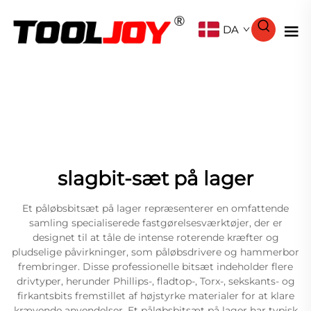
DA
slagbit-sæt på lager
Et påløbsbitsæt på lager repræsenterer en omfattende
samling specialiserede fastgørelsesværktøjer, der er
designet til at tåle de intense roterende kræfter og
pludselige påvirkninger, som påløbsdrivere og hammerbor
frembringer. Disse professionelle bitsæt indeholder flere
drivtyper, herunder Phillips-, fladtop-, Torx-, sekskants- og
firkantsbits fremstillet af højstyrke materialer for at klare
krævende anvendelser. Et påløbsbitsæt på lager har typisk