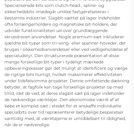
Specialiserede bits som clutch-head-, spline- og
sikkerhedsbits imødegår unikke fastgørelseskrav i
bestemte industrier. Slagbit-sættet på lager indeholder
ofte forlængerholdere og magnetiske bit-holdere, der
udvider funktionaliteten ud over grundlæggende
skruedreven anvendelser. Nogle premium-sæt inkluderer
sjældne bit-typer som tri-wing- eller spanner-hoveder, der
bruges i sikkerhedsanvendelser eller ved vedligeholdelse af
specialudstyr. Den strukturerede præsentation af disse
mange forskellige bit-typer i tydeligt mærkede
opbevaringskasser gør det muligt at identificere og vælge
de rigtige bits hurtigt, hvilket maksimerer effektiviteten
under tidsfølsomme projekter. Denne omfattende dækning
betyder, at fagfolk kan tage forskellige projekter op med
tillid, idet de ved, at deres slagbit-sæt på lager indeholder
de nødvendige værktøjer. Den økonomiske værdi af at
købe et komplet sæt i stedet for at anskaffe individuelle
specialbits over tid repræsenterer betydelige besparelser
samtidig med, at værktøjerne er umiddelbart til rådighed,
når de er nødvendige.