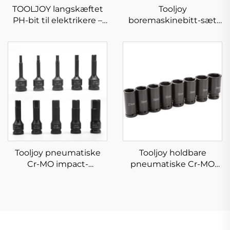
TOOLJOY langskæftet
Tooljoy
PH-bit til elektrikere –
boremaskinebitt-sæt
S2-stål heavy-duty
med
skruetrækkerbit
titaniumbelægning i
forskellige størrelser
med opbevaringskasse
til boring i metal og træ
samt DIY-projekter
Tooljoy pneumatiske
Tooljoy holdbare
Cr-MO impact-
pneumatiske Cr-MO
socketbitt-sæt i
multi-størrelses socket-
forskellige størrelser til
sæt i opbevaringskasse
bilreparation og
til industrielt
mekanisk
vedligehold og
vedligeholdelse
bilreparation