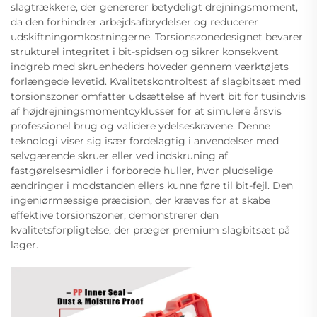
slagtrækkere, der genererer betydeligt drejningsmoment,
da den forhindrer arbejdsafbrydelser og reducerer
udskiftningomkostningerne. Torsionszonedesignet bevarer
strukturel integritet i bit-spidsen og sikrer konsekvent
indgreb med skruenheders hoveder gennem værktøjets
forlængede levetid. Kvalitetskontroltest af slagbitsæt med
torsionszoner omfatter udsættelse af hvert bit for tusindvis
af højdrejningsmomentcyklusser for at simulere årsvis
professionel brug og validere ydelseskravene. Denne
teknologi viser sig især fordelagtig i anvendelser med
selvgærende skruer eller ved indskruning af
fastgørelsesmidler i forborede huller, hvor pludselige
ændringer i modstanden ellers kunne føre til bit-fejl. Den
ingeniørmæssige præcision, der kræves for at skabe
effektive torsionszoner, demonstrerer den
kvalitetsforpligtelse, der præger premium slagbitsæt på
lager.