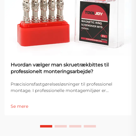
Hvordan vælger man skruetrækbittes til
professionelt monteringsarbejde?
Præcisionsfastgørelsesløsninger til professionel
montage. I professionelle montagemiljøer er
værktøjets ydeevne direkte forbundet med præcision,
effektivitet og produktkvalitet. Blandt de mest
Se mere
essentielle komponenter i fastgørelsessystemer er
skruetrækbitterne...