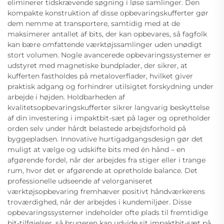
eliminerer tidskrævende søgning i løse samlinger. Den
kompakte konstruktion af disse opbevaringskufferter gør
dem nemme at transportere, samtidig med at de
maksimerer antallet af bits, der kan opbevares, så fagfolk
kan bære omfattende værktøjssamlinger uden unødigt
stort volumen. Nogle avancerede opbevaringssystemer er
udstyret med magnetiske bundplader, der sikrer, at
kufferten fastholdes på metaloverflader, hvilket giver
praktisk adgang og forhindrer utilsigtet forskydning under
arbejde i højden. Holdbarheden af
kvalitetsopbevaringskufferter sikrer langvarig beskyttelse
af din investering i impaktbit-sæt på lager og opretholder
orden selv under hårdt belastede arbejdsforhold på
byggepladsen. Innovative hurtigadgangsdesign gør det
muligt at vælge og udskifte bits med én hånd – en
afgørende fordel, når der arbejdes fra stiger eller i trange
rum, hvor det er afgørende at opretholde balance. Det
professionelle udseende af velorganiseret
værktøjsopbevaring fremhæver positivt håndværkerens
troværdighed, når der arbejdes i kundemiljøer. Disse
opbevaringssystemer indeholder ofte plads til fremtidige
bit-tilføjelser, så brugeren kan udvide sit impaktbit-sæt på