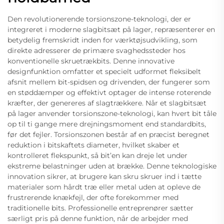
Den revolutionerende torsionszone-teknologi, der er
integreret i moderne slagbitsæt på lager, repræsenterer en
betydelig fremskridt inden for værktøjsudvikling, som
direkte adresserer de primære svaghedssteder hos
konventionelle skruetrækbits. Denne innovative
designfunktion omfatter et specielt udformet fleksibelt
afsnit mellem bit-spidsen og drivenden, der fungerer som
en støddæmper og effektivt optager de intense roterende
kræfter, der genereres af slagtrækkere. Når et slagbitsæt
på lager anvender torsionszone-teknologi, kan hvert bit tåle
op til ti gange mere drejningsmoment end standardbits,
før det fejler. Torsionszonen består af en præcist beregnet
reduktion i bitskaftets diameter, hvilket skaber et
kontrolleret flekspunkt, så bit’en kan dreje let under
ekstreme belastninger uden at brække. Denne teknologiske
innovation sikrer, at brugere kan skru skruer ind i tætte
materialer som hårdt træ eller metal uden at opleve de
frustrerende knækfejl, der ofte forekommer med
traditionelle bits. Professionelle entreprenører sætter
særligt pris på denne funktion, når de arbejder med