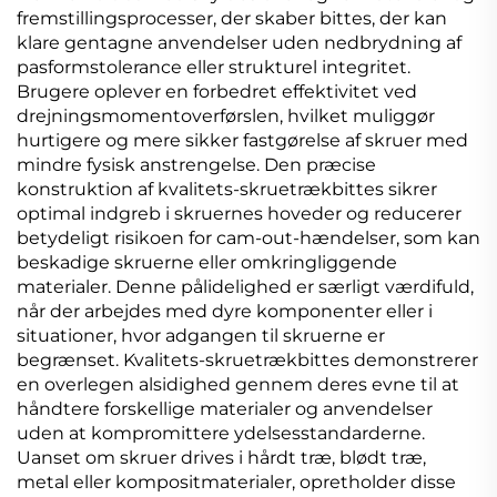
fremstillingsprocesser, der skaber bittes, der kan
klare gentagne anvendelser uden nedbrydning af
pasformstolerance eller strukturel integritet.
Brugere oplever en forbedret effektivitet ved
drejningsmomentoverførslen, hvilket muliggør
hurtigere og mere sikker fastgørelse af skruer med
mindre fysisk anstrengelse. Den præcise
konstruktion af kvalitets-skruetrækbittes sikrer
optimal indgreb i skruernes hoveder og reducerer
betydeligt risikoen for cam-out-hændelser, som kan
beskadige skruerne eller omkringliggende
materialer. Denne pålidelighed er særligt værdifuld,
når der arbejdes med dyre komponenter eller i
situationer, hvor adgangen til skruerne er
begrænset. Kvalitets-skruetrækbittes demonstrerer
en overlegen alsidighed gennem deres evne til at
håndtere forskellige materialer og anvendelser
uden at kompromittere ydelsesstandarderne.
Uanset om skruer drives i hårdt træ, blødt træ,
metal eller kompositmaterialer, opretholder disse