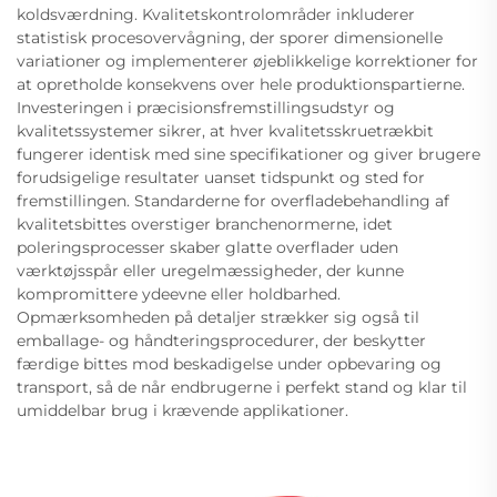
koldsværdning. Kvalitetskontrolområder inkluderer
statistisk procesovervågning, der sporer dimensionelle
variationer og implementerer øjeblikkelige korrektioner for
at opretholde konsekvens over hele produktionspartierne.
Investeringen i præcisionsfremstillingsudstyr og
kvalitetssystemer sikrer, at hver kvalitetsskruetrækbit
fungerer identisk med sine specifikationer og giver brugere
forudsigelige resultater uanset tidspunkt og sted for
fremstillingen. Standarderne for overfladebehandling af
kvalitetsbittes overstiger branchenormerne, idet
poleringsprocesser skaber glatte overflader uden
værktøjsspår eller uregelmæssigheder, der kunne
kompromittere ydeevne eller holdbarhed.
Opmærksomheden på detaljer strækker sig også til
emballage- og håndteringsprocedurer, der beskytter
færdige bittes mod beskadigelse under opbevaring og
transport, så de når endbrugerne i perfekt stand og klar til
umiddelbar brug i krævende applikationer.