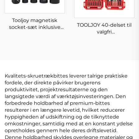
Tooljoy magnetisk
TOOLJOY 40-delset til
socket-sæt inklusive
valgfri
3/8-tommer heavy-duty
påvirkningsdrillbit med
stålsokler til daglig
S2-stål,
reparation og
skruetrækbittesæt til
montering af
strømværktøjer og
hjemmehardware
industrielt brug
Kvalitets-skruetrækbittes leverer talrige praktiske
fordele, der direkte påvirker brugerens
produktivitet, projektresultaterne og den
langsigtede værdi af værktøjsinvesteringen. Den
forbedrede holdbarhed af premium-bittes
resulterer i en længere levetid, hvilket reducerer
hyppigheden af udskiftning og de tilknyttede
omkostninger, samtidig med at en konstant ydelse
opretholdes gennem hele deres driftslevetid.
Denne holdbarhed skyldes overlegne materialer og