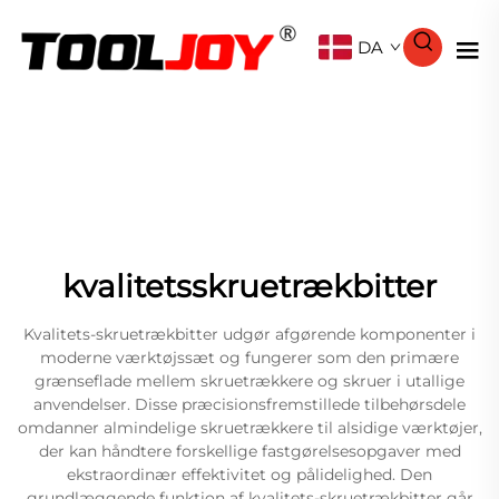
DA
kvalitetsskruetrækbitter
Kvalitets-skruetrækbitter udgør afgørende komponenter i
moderne værktøjssæt og fungerer som den primære
grænseflade mellem skruetrækkere og skruer i utallige
anvendelser. Disse præcisionsfremstillede tilbehørsdele
omdanner almindelige skruetrækkere til alsidige værktøjer,
der kan håndtere forskellige fastgørelsesopgaver med
ekstraordinær effektivitet og pålidelighed. Den
grundlæggende funktion af kvalitets-skruetrækbitter går