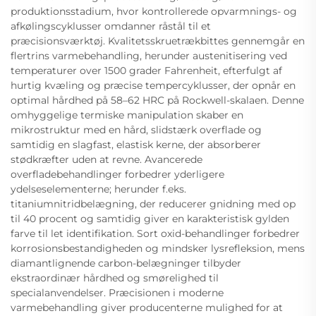
produktionsstadium, hvor kontrollerede opvarmnings- og
afkølingscyklusser omdanner råstål til et
præcisionsværktøj. Kvalitetsskruetrækbittes gennemgår en
flertrins varmebehandling, herunder austenitisering ved
temperaturer over 1500 grader Fahrenheit, efterfulgt af
hurtig kvæling og præcise tempercyklusser, der opnår en
optimal hårdhed på 58–62 HRC på Rockwell-skalaen. Denne
omhyggelige termiske manipulation skaber en
mikrostruktur med en hård, slidstærk overflade og
samtidig en slagfast, elastisk kerne, der absorberer
stødkræfter uden at revne. Avancerede
overfladebehandlinger forbedrer yderligere
ydelseselementerne; herunder f.eks.
titaniumnitridbelægning, der reducerer gnidning med op
til 40 procent og samtidig giver en karakteristisk gylden
farve til let identifikation. Sort oxid-behandlinger forbedrer
korrosionsbestandigheden og mindsker lysrefleksion, mens
diamantlignende carbon-belægninger tilbyder
ekstraordinær hårdhed og smørelighed til
specialanvendelser. Præcisionen i moderne
varmebehandling giver producenterne mulighed for at