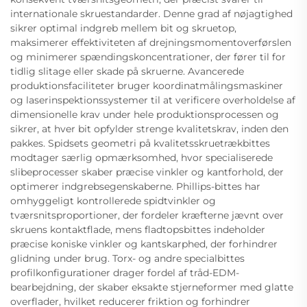
internationale skruestandarder. Denne grad af nøjagtighed
sikrer optimal indgreb mellem bit og skruetop,
maksimerer effektiviteten af drejningsmomentoverførslen
og minimerer spændingskoncentrationer, der fører til for
tidlig slitage eller skade på skruerne. Avancerede
produktionsfaciliteter bruger koordinatmålingsmaskiner
og laserinspektionssystemer til at verificere overholdelse af
dimensionelle krav under hele produktionsprocessen og
sikrer, at hver bit opfylder strenge kvalitetskrav, inden den
pakkes. Spidsets geometri på kvalitetsskruetrækbittes
modtager særlig opmærksomhed, hvor specialiserede
slibeprocesser skaber præcise vinkler og kantforhold, der
optimerer indgrebsegenskaberne. Phillips-bittes har
omhyggeligt kontrollerede spidtvinkler og
tværsnitsproportioner, der fordeler kræfterne jævnt over
skruens kontaktflade, mens fladtopsbittes indeholder
præcise koniske vinkler og kantskarphed, der forhindrer
glidning under brug. Torx- og andre specialbittes
profilkonfigurationer drager fordel af tråd-EDM-
bearbejdning, der skaber eksakte stjerneformer med glatte
overflader, hvilket reducerer friktion og forhindrer