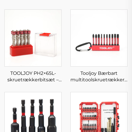
TOOLJOY PH2×65L-
Tooljoy Bærbart
skruetrækkerbitsæt –
multitoolskruetrækkerbi
S2-stål magnetisk ring-
– Karabiner-
impact-
impactskruetrækkerbitss
skruetrækkerbits