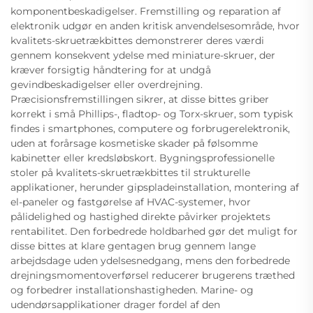
komponentbeskadigelser. Fremstilling og reparation af
elektronik udgør en anden kritisk anvendelsesområde, hvor
kvalitets-skruetrækbittes demonstrerer deres værdi
gennem konsekvent ydelse med miniature-skruer, der
kræver forsigtig håndtering for at undgå
gevindbeskadigelser eller overdrejning.
Præcisionsfremstillingen sikrer, at disse bittes griber
korrekt i små Phillips-, fladtop- og Torx-skruer, som typisk
findes i smartphones, computere og forbrugerelektronik,
uden at forårsage kosmetiske skader på følsomme
kabinetter eller kredsløbskort. Bygningsprofessionelle
stoler på kvalitets-skruetrækbittes til strukturelle
applikationer, herunder gipspladeinstallation, montering af
el-paneler og fastgørelse af HVAC-systemer, hvor
pålidelighed og hastighed direkte påvirker projektets
rentabilitet. Den forbedrede holdbarhed gør det muligt for
disse bittes at klare gentagen brug gennem lange
arbejdsdage uden ydelsesnedgang, mens den forbedrede
drejningsmomentoverførsel reducerer brugerens træthed
og forbedrer installationshastigheden. Marine- og
udendørsapplikationer drager fordel af den