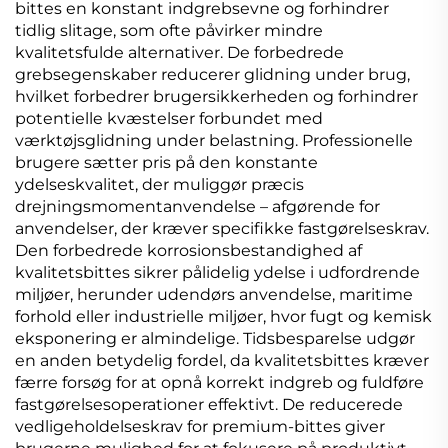
bittes en konstant indgrebsevne og forhindrer
tidlig slitage, som ofte påvirker mindre
kvalitetsfulde alternativer. De forbedrede
grebsegenskaber reducerer glidning under brug,
hvilket forbedrer brugersikkerheden og forhindrer
potentielle kvæstelser forbundet med
værktøjsglidning under belastning. Professionelle
brugere sætter pris på den konstante
ydelseskvalitet, der muliggør præcis
drejningsmomentanvendelse – afgørende for
anvendelser, der kræver specifikke fastgørelseskrav.
Den forbedrede korrosionsbestandighed af
kvalitetsbittes sikrer pålidelig ydelse i udfordrende
miljøer, herunder udendørs anvendelse, maritime
forhold eller industrielle miljøer, hvor fugt og kemisk
eksponering er almindelige. Tidsbesparelse udgør
en anden betydelig fordel, da kvalitetsbittes kræver
færre forsøg for at opnå korrekt indgreb og fuldføre
fastgørelsesoperationer effektivt. De reducerede
vedligeholdelseskrav for premium-bittes giver