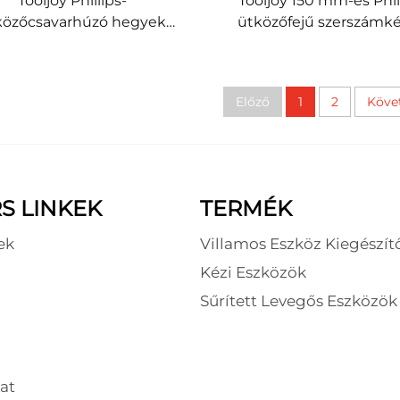
Tooljoy Phillips-
Tooljoy 150 mm-es Phil
közőcsavarhúzó hegyek
ütközőfejű szerszámké
zlete: 25 mm, 50 mm, 75
PH1, PH2, PH3, S2 acél, 
90 mm, 150 mm, S2 acél
hosszú csavarhúzó-k
csavarhúzó-hegyek
mély ipari rögzítésh
Előző
1
2
Köve
ütvekéshez
S LINKEK
TERMÉK
ek
Villamos Eszköz Kiegészít
Kézi Eszközök
Sűrített Levegős Eszközök
at