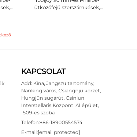
lips-
Tooljoy 90 mm-es Phillips-
sek,
ütközőfejű szerszámkések,
extra
PH1, PH2, PH3, S2 acél,
ések
meghosszabbított
ez
csavarhúzó-kések
tkező
professzionális rögzítéshez
KAPCSOLAT
ők
Add: Kína, Jangszu tartomány,
Nanking város, Csiangnjü körzet,
Hungjün sugárút, Csinlun
Interstelláris Központ, A1 épület,
1509-es szoba
Telefon:
+86-18900554574
E-mail:
[email protected]