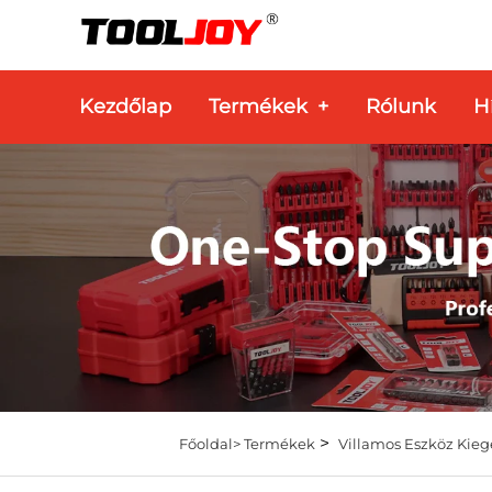
Kezdőlap
Termékek
+
Rólunk
H
>
Főoldal>
Termékek
Villamos Eszköz Kieg