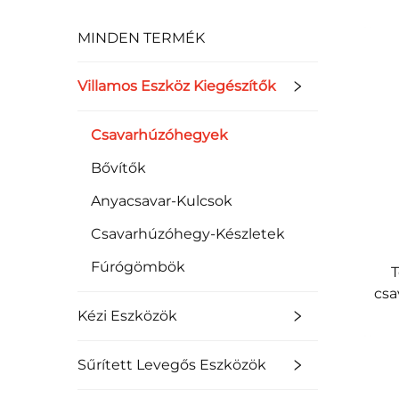
MINDEN TERMÉK
Villamos Eszköz Kiegészítők
Csavarhúzóhegyek
Bővítők
Anyacsavar-Kulcsok
Csavarhúzóhegy-Készletek
Fúrógömbök
T
csa
ny
Kézi Eszközök
ü
ele
Sűrített Levegős Eszközök