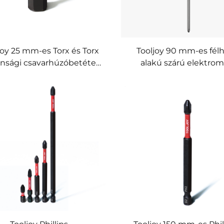
joy 25 mm-es Torx és Torx
Tooljoy 90 mm-es fél
onsági csavarhúzóbetétek
alakú szárú elektro
| Nagy pontosságú
csavarhúzóhegyek n
tőcsavarhúzó-betétek
nyomatékú elektro
ktromos szerszámokhoz
szerszámokhoz