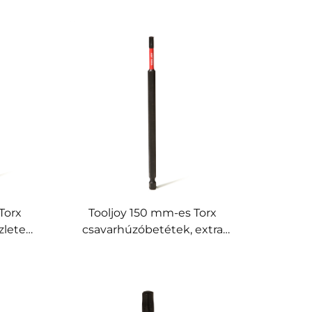
Torx
Tooljoy 150 mm-es Torx
lete,
csavarhúzóbetétek, extra
hosszú, S2 acélból készült
ipari
ütőcsavarhúzó-betétek
omos
elektromos szerszámokhoz és
ipari felhasználásra, OEM-