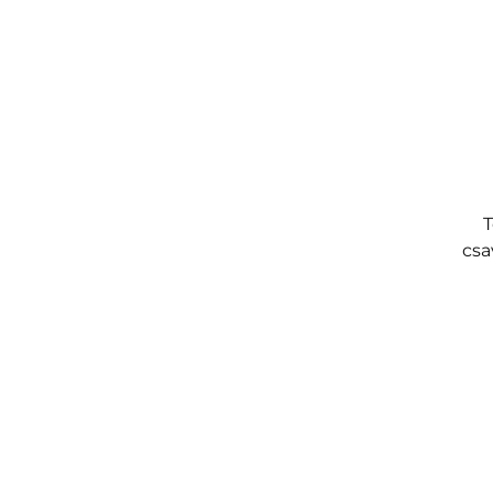
T
csa
ny
ü
ele