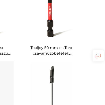
szállításra
rx
Tooljoy 50 mm-es Torx
osszú
csavarhúzóbetétek,
 ütve
hosszabbított elérésű
s
ütőhatásos Torx betétek
khoz,
elektromos szerszámokhoz