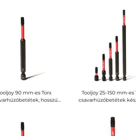
ooljoy 90 mm-es Torx
Tooljoy 25–150 mm-es 
varhúzóbetétek, hosszú
csavarhúzóbetétek kész
elű, S2 acélból készült
S2 acélból készült
tőcsavarhúzó-betétek
ütőcsavarhúzó-betétek 
ktromos csavarhúzókhoz
rögzítéshez és elektr
és ipari elektromos
szerszámokhoz