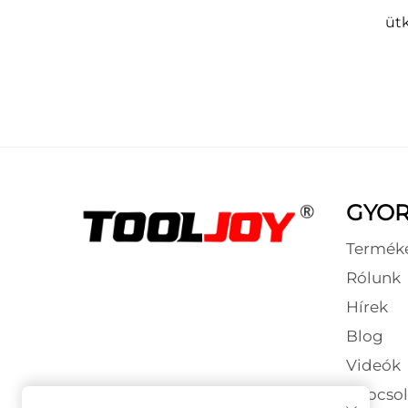
üt
kés
mm, 
GYOR
Termék
Rólunk
Hírek
Blog
Videók
Kapcsol