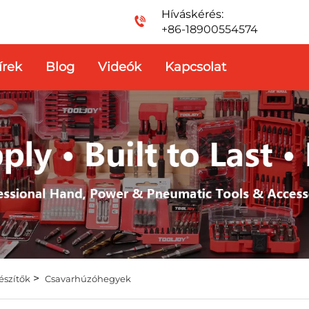
Híváskérés:
+86-18900554574
írek
Blog
Videók
Kapcsolat
>
észítők
Csavarhúzóhegyek