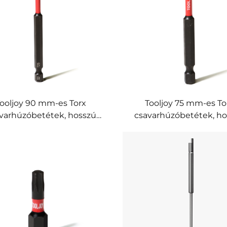
szerszámokhoz
ooljoy 90 mm-es Torx
Tooljoy 75 mm-es To
varhúzóbetétek, hosszú
csavarhúzóbetétek, h
elű, S2 acélból készült
nyelű S2 acél betétek
tőcsavarhúzó-betétek
csavarhúzókhoz é
ktromos csavarhúzókhoz
elektromos csavarhúzó
és ipari elektromos
valamint ipari
szerszámokhoz
erőműszerekhez