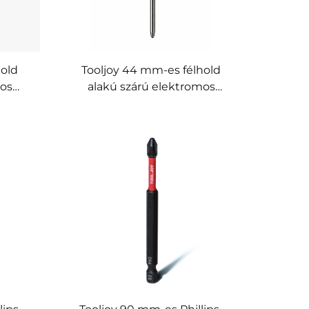
hold
Tooljoy 44 mm-es félhold
mos
alakú szárú elektromos
agy
csavarhúzóhegyek – S2
mos
acélból készült, precíziós
Phillips fejű
csavarhúzóhegyek
elektromos csavarhúzókhoz
és elektromos szerszámokhoz