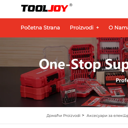
Početna Strana
Proizvodi
+
O Nam
>
Домаћи
Proizvodi
Аксесуари за елект