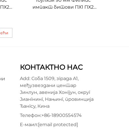
ипс
Тоулхои 90 мм Филипс
 ПХ2
импакт битови ПХ1 ПХ2
Дуги
ПХ3 С2 Челични проширени
одвијач битови за
професионално
дећи
причвршћивање
КОНТАКТНО НАС
ни
Add: Соба 1509, зграда А1,
међузвездани центар
Јинлун, авенија Хонгјун, округ
Јиангнинг, Нањинг, провинција
Ђангсу, Кина
Телефон:
+86-18900554574
Е-маил:
[email protected]