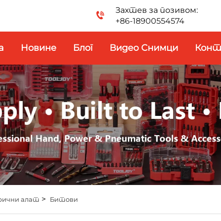
Захтев за позивом:
+86-18900554574
a
Новине
Блог
Видео Снимци
Кон
>
рични алат
Битови