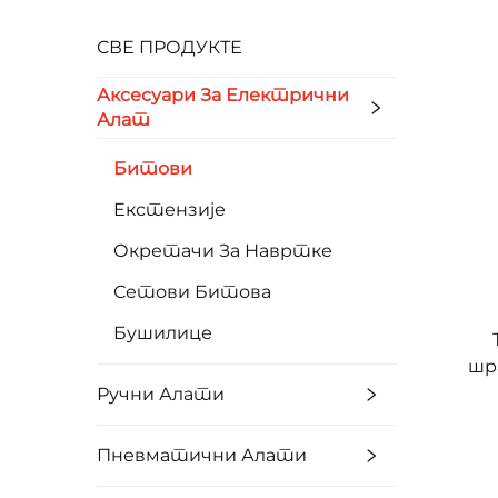
СВЕ ПРОДУКТЕ
Аксесуари За Електрични
Алат
Битови
Екстензије
Окретачи За Навртке
Сетови Битова
Бушилице
шр
дом
Ручни Алати
ел
Пневматични Алати
инд