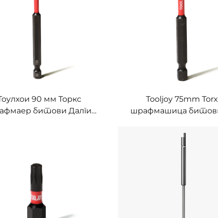
алате
Тоулхои 90 мм Торкс
Tooljoy 75mm Torx
афмаер битови Далги
шрафмашица битови
ет С2 Челични ударни
дуго досег S2 челич
возач битови за
ударни возач битов
ектричне шрафмаре и
електричне шрафма
устријске енергетске
и индустријске алат
алате
електричну енерги