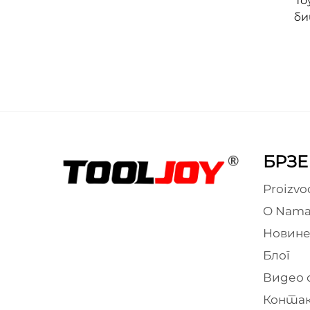
То
би
Чел
БРЗЕ
Proizvo
O Nam
Новин
Блог
Видео 
Конта