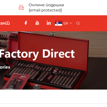
Онлине подршка
[email protected]
такт
SR