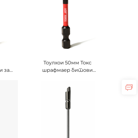
Тоулхои 50мм Токс
 за
шрафмаер битови
ни
проширен домет удар Токс
и за
битови за електричне
шице
алате
е за
ју