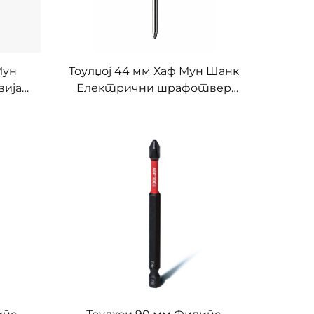
Мун
Тоулџој 44 мм Хаф Мун Шанк
вијач
Електрични шрафотвер
ичних
битови - С2 Челик
м
Прецизни Филипс Глав
шрафотвер битови за
Електрични шрафотвер и
Електрични алати