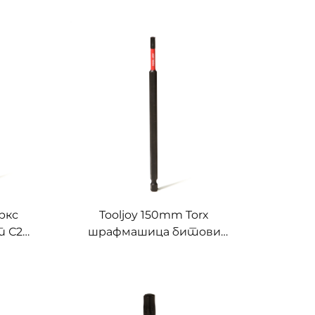
оркс
Tooljoy 150mm Torx
т С2
шрафмашица битови
зач
Екстра Лонг С2 Челични
чне
ударни возач битови за
ко
електричне алате и
индустријску употребу