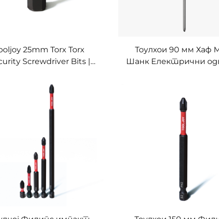
ooljoy 25mm Torx Torx
Тоулхои 90 мм Хаф 
urity Screwdriver Bits |
Шанк Електрични од
 Precision Impact Driver
за апликације електр
Bits for Power Tools
алата са високи
окретником