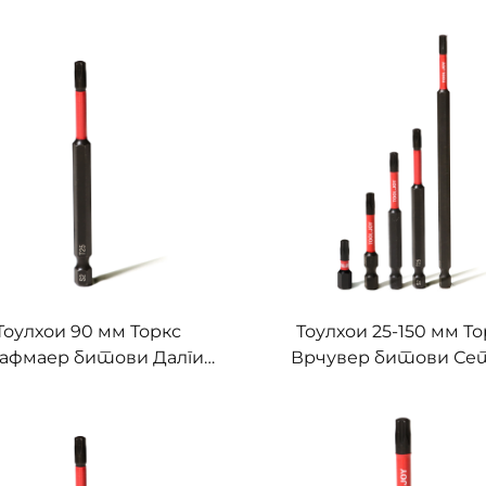
Тоулхои 90 мм Торкс
Тоулхои 25-150 мм Т
афмаер битови Далги
Врчувер битови Се
ет С2 Челични ударни
Челични ударни во
возач битови за
битови за електри
ектричне шрафмаре и
алате Индустријс
устријске енергетске
причвршћивање