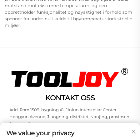
motstand mot ekstreme temperaturer, og den
opprettholder funksjonalitet og nøyaktighet i forhold som
spenner fra under-null-kulde til høytemperatur-industrielle
miljøer.
KONTAKT OSS
Add: Rom 1509, bygning A1, Jinlun Interstellar Center,
Hongyun Avenue, Jiangning-distriktet, Nanjing, provinsen
Jiangsu, Kina
We value your privacy
Tlf:
+86-13851848144