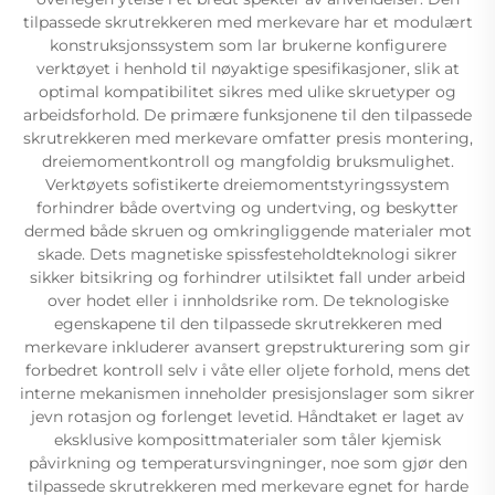
tilpassede skrutrekkeren med merkevare har et modulært
konstruksjonssystem som lar brukerne konfigurere
verktøyet i henhold til nøyaktige spesifikasjoner, slik at
optimal kompatibilitet sikres med ulike skruetyper og
arbeidsforhold. De primære funksjonene til den tilpassede
skrutrekkeren med merkevare omfatter presis montering,
dreiemomentkontroll og mangfoldig bruksmulighet.
Verktøyets sofistikerte dreiemomentstyringssystem
forhindrer både overtving og undertving, og beskytter
dermed både skruen og omkringliggende materialer mot
skade. Dets magnetiske spissfesteholdteknologi sikrer
sikker bitsikring og forhindrer utilsiktet fall under arbeid
over hodet eller i innholdsrike rom. De teknologiske
egenskapene til den tilpassede skrutrekkeren med
merkevare inkluderer avansert grepstrukturering som gir
forbedret kontroll selv i våte eller oljete forhold, mens det
interne mekanismen inneholder presisjonslager som sikrer
jevn rotasjon og forlenget levetid. Håndtaket er laget av
eksklusive komposittmaterialer som tåler kjemisk
påvirkning og temperatursvingninger, noe som gjør den
tilpassede skrutrekkeren med merkevare egnet for harde