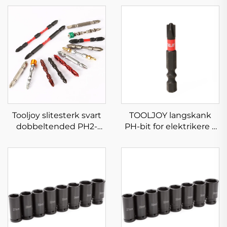
Tooljoy slitesterk svart
TOOLJOY langskank
dobbeltended PH2-
PH-bit for elektrikere –
skruedreverbit – S2-stål-
S2-stål heavy-duty
impactdreverbit
skruetråkbit