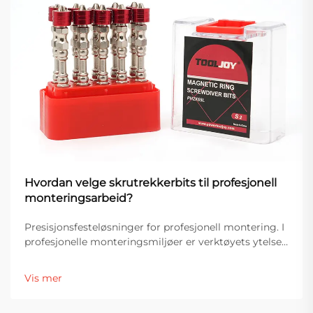
Hvordan velge skrutrekkerbits til profesjonell
monteringsarbeid?
Presisjonsfesteløsninger for profesjonell montering. I
profesjonelle monteringsmiljøer er verktøyets ytelse
direkte knyttet til nøyaktighet, effektivitet og
produktkvalitet. Blant de viktigste komponentene i
Vis mer
festesystemer er skruemaskinbitar...