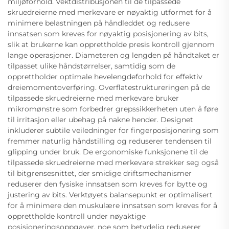
miljøforhold. Vektdistribusjonen til de tilpassede
skruedreierne med merkevare er nøyaktig utformet for å
minimere belastningen på håndleddet og redusere
innsatsen som kreves for nøyaktig posisjonering av bits,
slik at brukerne kan opprettholde presis kontroll gjennom
lange operasjoner. Diameteren og lengden på håndtaket er
tilpasset ulike håndstørrelser, samtidig som de
opprettholder optimale hevelengdeforhold for effektiv
dreiemomentoverføring. Overflatestruktureringen på de
tilpassede skruedreierne med merkevare bruker
mikromønstre som forbedrer grepssikkerheten uten å føre
til irritasjon eller ubehag på nakne hender. Designet
inkluderer subtile veiledninger for fingerposisjonering som
fremmer naturlig håndstilling og reduserer tendensen til
glipping under bruk. De ergonomiske funksjonene til de
tilpassede skruedreierne med merkevare strekker seg også
til bitgrensesnittet, der smidige driftsmechanismer
reduserer den fysiske innsatsen som kreves for bytte og
justering av bits. Verktøyets balansepunkt er optimalisert
for å minimere den muskulære innsatsen som kreves for å
opprettholde kontroll under nøyaktige
posisjoneringsoppgaver, noe som betydelig reduserer