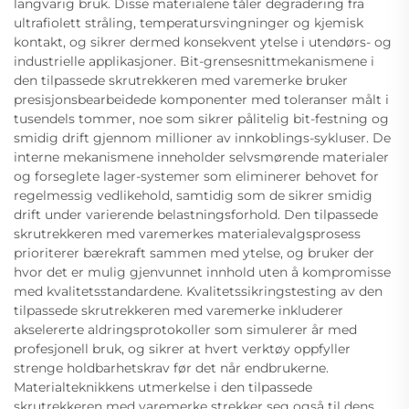
langvarig bruk. Disse materialene tåler degradering fra
ultrafiolett stråling, temperatursvingninger og kjemisk
kontakt, og sikrer dermed konsekvent ytelse i utendørs- og
industrielle applikasjoner. Bit-grensesnittmekanismene i
den tilpassede skrutrekkeren med varemerke bruker
presisjonsbearbeidede komponenter med toleranser målt i
tusendels tommer, noe som sikrer pålitelig bit-festning og
smidig drift gjennom millioner av innkoblings-sykluser. De
interne mekanismene inneholder selvsmørende materialer
og forseglete lager-systemer som eliminerer behovet for
regelmessig vedlikehold, samtidig som de sikrer smidig
drift under varierende belastningsforhold. Den tilpassede
skrutrekkeren med varemerkes materialevalgsprosess
prioriterer bærekraft sammen med ytelse, og bruker der
hvor det er mulig gjenvunnet innhold uten å kompromisse
med kvalitetsstandardene. Kvalitetssikringstesting av den
tilpassede skrutrekkeren med varemerke inkluderer
akselererte aldringsprotokoller som simulerer år med
profesjonell bruk, og sikrer at hvert verktøy oppfyller
strenge holdbarhetskrav før det når endbrukerne.
Materialteknikkens utmerkelse i den tilpassede
skrutrekkeren med varemerke strekker seg også til dens