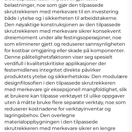
belastninger, noe som gjør den tilpassede
skrutrekkeren med merkevare til en investering
både i ytelse og i sikkerheten til arbeidstakerne.
Den nøyaktige konstruksjonen av den tilpassede
skrutrekkeren med merkevare sikrer konsekvent
dreiemoment under alle festingsoperasjoner, noe
som eliminerer gjett og reduserer sannsynligheten
for kostbar omgjøring eller skade på komponenter.
Denne pålitelighetsfaktoren viser seg spesielt
verdifull i kvalitetskritiske applikasjoner der
festemidlenes integritet direkte påvirker
produktets ytelse og sikkerhetskrav. Den modulære
designfilosofien i den tilpassede skrutrekkeren
med merkevare gir eksepsjonell mangfoldighet, slik
at brukere kan tilpasse verktøyet til ulike oppgaver
uten å måtte bruke flere separate verktøy, noe som
reduserer kostnadene for verktøyinventar og
lagringsbehov. Den overlegne
materialoppbygningen i den tilpassede
skrutrekkeren med merkevare sikrer en lengre