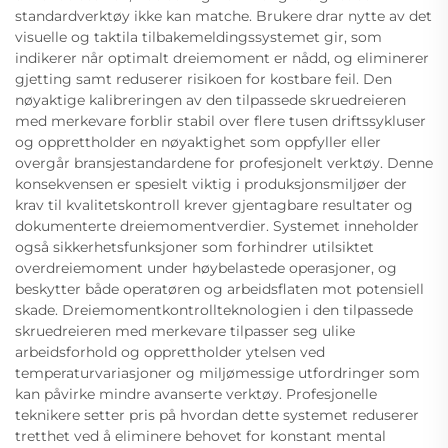
standardverktøy ikke kan matche. Brukere drar nytte av det
visuelle og taktila tilbakemeldingssystemet gir, som
indikerer når optimalt dreiemoment er nådd, og eliminerer
gjetting samt reduserer risikoen for kostbare feil. Den
nøyaktige kalibreringen av den tilpassede skruedreieren
med merkevare forblir stabil over flere tusen driftssykluser
og opprettholder en nøyaktighet som oppfyller eller
overgår bransjestandardene for profesjonelt verktøy. Denne
konsekvensen er spesielt viktig i produksjonsmiljøer der
krav til kvalitetskontroll krever gjentagbare resultater og
dokumenterte dreiemomentverdier. Systemet inneholder
også sikkerhetsfunksjoner som forhindrer utilsiktet
overdreiemoment under høybelastede operasjoner, og
beskytter både operatøren og arbeidsflaten mot potensiell
skade. Dreiemomentkontrollteknologien i den tilpassede
skruedreieren med merkevare tilpasser seg ulike
arbeidsforhold og opprettholder ytelsen ved
temperaturvariasjoner og miljømessige utfordringer som
kan påvirke mindre avanserte verktøy. Profesjonelle
teknikere setter pris på hvordan dette systemet reduserer
tretthet ved å eliminere behovet for konstant mental