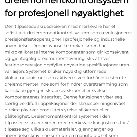
dreiemomentkontrollsystem
for profesjonell nøyaktighet
Den tilpassede skruedreieren med merkevare har et
sofistikert dreiemomentkontrollsystem som revolusjonerer
presisjonsfesteoperasjoner i profesjonelle og industrielle
anvendelser. Denne avanserte mekanismen har
mikrokalibrerte interne komponenter som gir konsekvent
og gjentagelig dreiemomentlevering, slik at hver
festingsoperasjon oppfyller nøyaktige spesifikasjoner uten
variasjon. Systemet bruker nøyaktig utformede
klokkemekanismer som aktiveres ved forhåndsbestemte
dreiemomenter, noe som forhindrer overstramming som
kan skade gjenger, skrape av skruer eller svekke
komponentenes integritet. Denne funksjonen viser seg
særlig verdifull i applikasjoner der skruespenningsnivået
direkte påvirker produktets ytelse, sikkerhet eller
pålitelighet. Dreiemomentkontrollsystemet i den
tilpassede skruedreieren med merkevare kan justeres for å
tilpasse seg ulike skruematerialer, gjennganger og
anvendelseskrav, noe som gir en mangfoldighet som