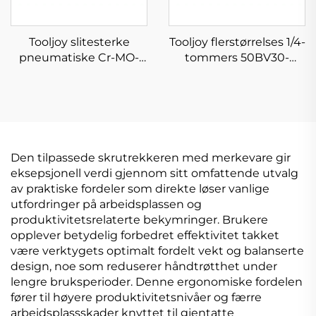
Tooljoy slitesterke
Tooljoy flerstørrelses 1/4-
pneumatiske Cr-MO-
tommers 50BV30-
flerstørrelses-sokkelsett
sokkelnøkkelsett –
i oppbevaringskasse for
bilreparasjonssett med
industrielt vedlikehold
oppbevaringskasse
og bilreparasjon
Den tilpassede skrutrekkeren med merkevare gir
eksepsjonell verdi gjennom sitt omfattende utvalg
av praktiske fordeler som direkte løser vanlige
utfordringer på arbeidsplassen og
produktivitetsrelaterte bekymringer. Brukere
opplever betydelig forbedret effektivitet takket
være verktygets optimalt fordelt vekt og balanserte
design, noe som reduserer håndtrøtthet under
lengre bruksperioder. Denne ergonomiske fordelen
fører til høyere produktivitetsnivåer og færre
arbeidsplassskader knyttet til gjentatte