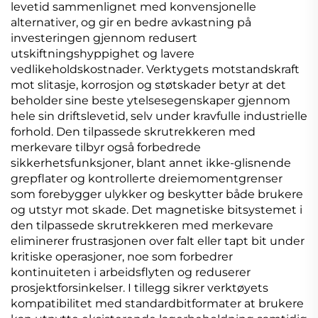
levetid sammenlignet med konvensjonelle
alternativer, og gir en bedre avkastning på
investeringen gjennom redusert
utskiftningshyppighet og lavere
vedlikeholdskostnader. Verktygets motstandskraft
mot slitasje, korrosjon og støtskader betyr at det
beholder sine beste ytelsesegenskaper gjennom
hele sin driftslevetid, selv under kravfulle industrielle
forhold. Den tilpassede skrutrekkeren med
merkevare tilbyr også forbedrede
sikkerhetsfunksjoner, blant annet ikke-glisnende
grepflater og kontrollerte dreiemomentgrenser
som forebygger ulykker og beskytter både brukere
og utstyr mot skade. Det magnetiske bitsystemet i
den tilpassede skrutrekkeren med merkevare
eliminerer frustrasjonen over falt eller tapt bit under
kritiske operasjoner, noe som forbedrer
kontinuiteten i arbeidsflyten og reduserer
prosjektforsinkelser. I tillegg sikrer verktøyets
kompatibilitet med standardbitformater at brukere