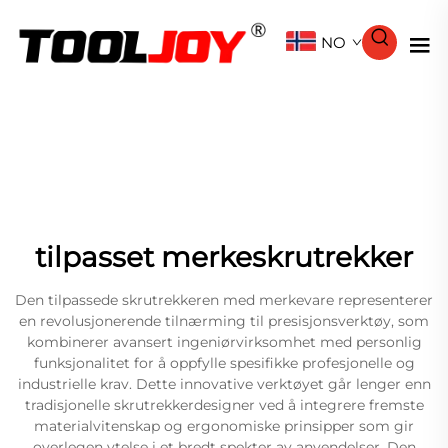
NO
tilpasset merkeskrutrekker
Den tilpassede skrutrekkeren med merkevare representerer
en revolusjonerende tilnærming til presisjonsverktøy, som
kombinerer avansert ingeniørvirksomhet med personlig
funksjonalitet for å oppfylle spesifikke profesjonelle og
industrielle krav. Dette innovative verktøyet går lenger enn
tradisjonelle skrutrekkerdesigner ved å integrere fremste
materialvitenskap og ergonomiske prinsipper som gir
overlegen ytelse i et bredt spekter av anvendelser. Den