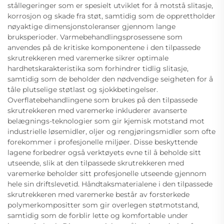
stållegeringer som er spesielt utviklet for å motstå slitasje,
korrosjon og skade fra støt, samtidig som de opprettholder
nøyaktige dimensjonstoleranser gjennom lange
bruksperioder. Varmebehandlingsprosessene som
anvendes på de kritiske komponentene i den tilpassede
skrutrekkeren med varemerke sikrer optimale
hardhetskarakteristika som forhindrer tidlig slitasje,
samtidig som de beholder den nødvendige seigheten for å
tåle plutselige støtlast og sjokkbetingelser.
Overflatebehandlingene som brukes på den tilpassede
skrutrekkeren med varemerke inkluderer avanserte
belægnings-teknologier som gir kjemisk motstand mot
industrielle løsemidler, oljer og rengjøringsmidler som ofte
forekommer i profesjonelle miljøer. Disse beskyttende
lagene forbedrer også verktøyets evne til å beholde sitt
utseende, slik at den tilpassede skrutrekkeren med
varemerke beholder sitt profesjonelle utseende gjennom
hele sin driftslevetid. Håndtaksmaterialene i den tilpassede
skrutrekkeren med varemerke består av forsterkede
polymerkompositter som gir overlegen støtmotstand,
samtidig som de forblir lette og komfortable under