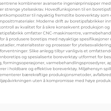
nssentrene kombinerer avanserte ingeniørprinsipper med
er strenge ytelseskrav. Hovedfunksjonen til en boretipsf
antkompositter til nøyaktig fremstilte boreverktøy som e
omposittmaterialer. Moderne drift av boretipsfabrikker 
ontroll av kvalitet for å sikre konsekvent produksjon o
boretipsfabrikk omfatter CNC-maskinsentre, varmebehandl
r å produsere boretips med nøyaktige spesifikasjoner og t
stadier, materialtester og prosesser for ytelsesvalideri
orventninger. Slike anlegg tilbyr vanligvis et omfattende
rinnboretips og spesialiserte boreverktøy utformet for 
lg, formingsoperasjoner, varmebehandlingsprosedyrer, ap
er i holdbare og effektive boreverktøy. Miljøhensyn spille
lementerer bærekraftige produksjonsmetoder, avfallsr
jøpåvirkningen uten å kompromisse med høye produksjo