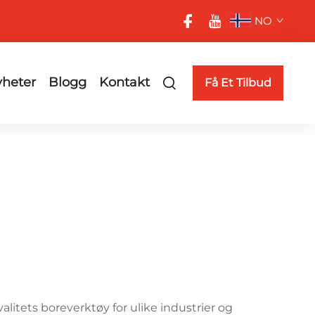
NO
heter
Blogg
Kontakt
Få Et Tilbud
litets boreverktøy for ulike industrier og