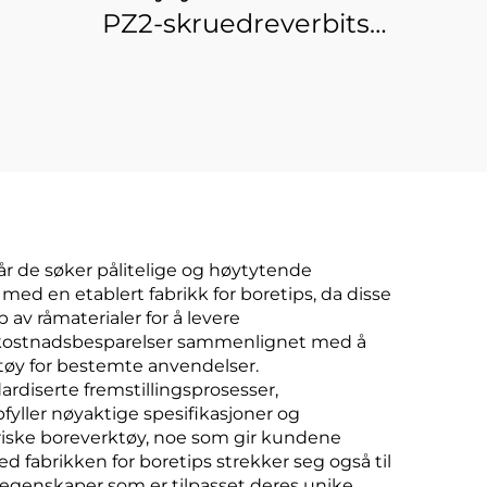
PZ2-skruedreverbits –
s –
S2-stålbiter i
-
gjennomsiktig
ssett
oppbevaringskasse
r de søker pålitelige og høytytende
med en etablert fabrikk for boretips, da disse
av råmaterialer for å levere
 kostnadsbesparelser sammenlignet med å
rktøy for bestemte anvendelser.
ardiserte fremstillingsprosesser,
fyller nøyaktige spesifikasjoner og
riske boreverktøy, noe som gir kundene
ed fabrikken for boretips strekker seg også til
segenskaper som er tilpasset deres unike