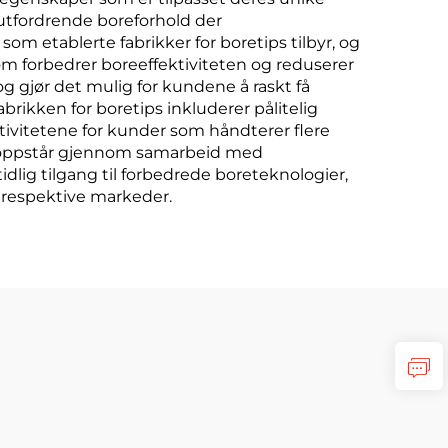
r utfordrende boreforhold der
 som etablerte fabrikker for boretips tilbyr, og
om forbedrer boreeffektiviteten og reduserer
og gjør det mulig for kundene å raskt få
brikken for boretips inkluderer pålitelig
tivitetene for kunder som håndterer flere
itt oppstår gjennom samarbeid med
dlig tilgang til forbedrede boreteknologier,
 respektive markeder.