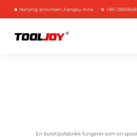
Nanjing, provinsen Jiangsu, Kina
+86-13851848
En boretipsfabrikk fungerer som en spesia