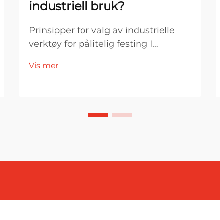
industriell bruk?
Prinsipper for valg av industrielle
verktøy for pålitelig festing I
industriell produksjon og
Vis mer
monteringsmiljøer er valg av
verktøy direkte knyttet til
effektivitet, produktkvalitet og
driftsstabilitet. Blant de viktigste
festeverktøyene er en skrutrekker...