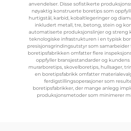
anvendelser. Disse sofistikerte produksjo
nøyaktig konstruerte boretips som oppfyll
hurtigstål, karbid, kobaltlegeringer og diam
inkludert metall, tre, betong, stein og k
automatiserte produksjonslinjer og streng k
teknologiske infrastrukturen i en typisk 
presisjonsgrindingsutstyr som samarbeider fo
boretipsfabrikken omfatter flere inspeksjons
oppfyller bransjestandarder og kundens f
murarboretips, skovelboretips, hullsager, t
en boretipsfabrikk omfatter materialeva
ferdigstillingsoperasjoner som resulter
boretipsfabrikker, der mange anlegg imp
produksjonsmetoder som minimerer mil