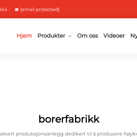
144
[email protected]
Hjem
Produkter
Om oss
Videoer
Ny
borerfabrikk
lisert produksjonsanlegg dedikert til å produsere høykva