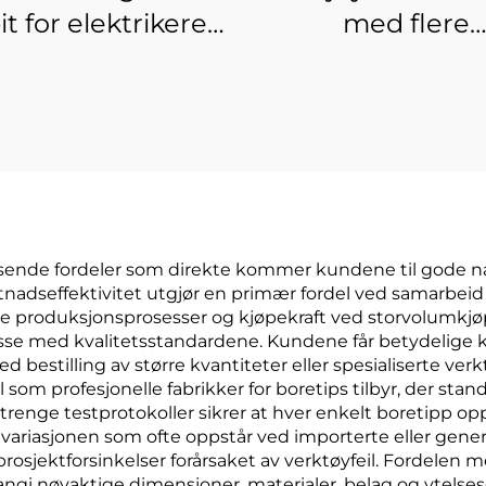
t for elektrikere –
med flere
-stål heavy-duty
skruedreverbit
skruetråkbit
karabinhake
impulsdreverbit
isende fordeler som direkte kommer kundene til gode nå
stnadseffektivitet utgjør en primær fordel ved samarbeid 
te produksjonsprosesser og kjøpekraft ved storvolumkjøp 
sse med kvalitetsstandardene. Kundene får betydelige
ved bestilling av større kvantiteter eller spesialiserte ve
som profesjonelle fabrikker for boretips tilbyr, der stand
renge testprotokoller sikrer at hver enkelt boretipp opp
variasjonen som ofte oppstår ved importerte eller gene
rosjektforsinkelser forårsaket av verktøyfeil. Fordelen m
angi nøyaktige dimensjoner, materialer, belag og ytelse