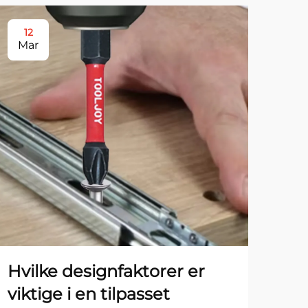
12
16
Mar
Ma
Hvilke designfaktorer er
Hva
viktige i en tilpasset
bes