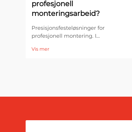
profesjonell
monteringsarbeid?
Presisjonsfesteløsninger for
profesjonell montering. I
profesjonelle monteringsmiljøer er
Vis mer
verktøyets ytelse direkte knyttet til
nøyaktighet, effektivitet og
produktkvalitet. Blant de viktigste
komponentene i festesystemer er
skruemaskinbitar...