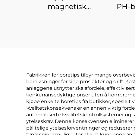
magnetisk
PH-bi
påvirkningsskruetråk-
S2
bittholder
Fabrikken for boretips tilbyr mange overbev
boreløsninger for sine prosjekter og drift. Ko
anleggene utnytter skalafordele, effektiviser
konkurransedyktige priser uten å kompromi
kjøpe enkelte boretips fra butikker, spesielt 
Kvalitetskonsekvens er en annen viktig fordel 
automatiserte kvalitetskontrollsystemer og st
ytelseskrav. Denne konsekvensen eliminerer 
pålitelige ytelsesforventninger og reduserer p
tilpassningsmuligheter, slik at kundene kan 