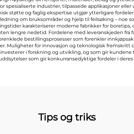
for spesialiserte industrier, tilpassede applikasjoner elle
sk støtte og faglig ekspertise utgjør ytterligare fordeler
iledning om bruksområder og hjelp til feilsøking – noe s
ingstider karakteriserer moderne fabrikker for boretips, 
r uten lengre nedetid. Fordelene med leveranskjeden fra fa
forenklede bestillingsprosesser som forenkler innkjøpsak
arer. Muligheter for innovasjon og teknologisk fremskr
vesterer i forskning og utvikling, og som gir kundene ti
dsytelser som gir konkurransedyktige fordeler i deres
Tips og triks