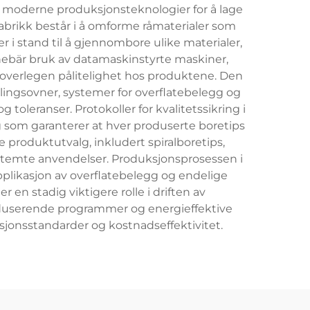
 moderne produksjonsteknologier for å lage
abrikk består i å omforme råmaterialer som
r i stand til å gjennombore ulike materialer,
innebär bruk av datamaskinstyrte maskiner,
g overlegen pålitelighet hos produktene. Den
ingsovner, systemer for overflatebelegg og
oleranser. Protokoller for kvalitetssikring i
ng som garanterer at hver produserte boretips
 produktutvalg, inkludert spiralboretips,
bestemte anvendelser. Produksjonsprosessen i
plikasjon av overflatebelegg og endelige
r en stadig viktigere rolle i driften av
eduserende programmer og energieffektive
nsstandarder og kostnadseffektivitet.