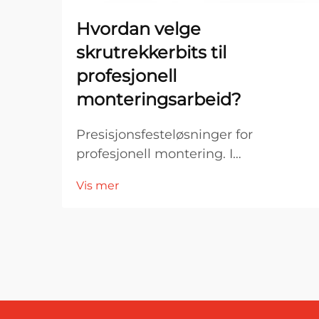
Hvordan velge
skrutrekkerbits til
profesjonell
monteringsarbeid?
Presisjonsfesteløsninger for
profesjonell montering. I
profesjonelle monteringsmiljøer er
Vis mer
verktøyets ytelse direkte knyttet til
nøyaktighet, effektivitet og
produktkvalitet. Blant de viktigste
komponentene i festesystemer er
skruemaskinbitar...