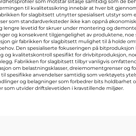
rdhetsprofiler som motstår slitasje samtidig som de beho
rmingen til kvalitetssikring innebär at hver bit gjenn
abrikken for slagbitsett utnytter spesialisert utstyr som 
nser som standardverksteder ikke kan oppnå økonomisk
 og lengre levetid for skruer under montering og demonte
inger og konsekvent tilgjengelighet av produktene, noe 
on gir fabrikken for slagbitsett mulighet til å holde om
ehov. Den spesialiserte fokuseringen på bitproduksjon 
og kvalitetskontroll spesifikt for drivbitproduksjon, n
. Fabrikken for slagbitsett tilbyr vanligvis omfattende
masjon om belastningsklasser, dreiemomentgrenser og f
il spesifikke anvendelser samtidig som verktøyets ytels
inger og belagninger som forbedrer bits holdbarhet og yt
 som utvider driftslevetiden i kravstillende miljøer.