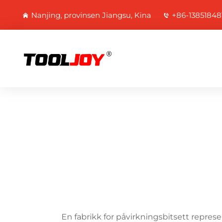
Nanjing, provinsen Jiangsu, Kina
+86-13851848
En fabrikk for påvirkningsbitsett represe