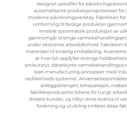
designet spesifikt for påvirkningsdrevn
automatiserte produksjonsprosesser for 
moderne påvirkningsverktøy. Fabrikken for
omforming til ferdige produkter gjennom 
innebär systematisk produksjon av ulike 
gjennomgår strenge varmebehandlingsproses
under ekstreme arbeidsforhold. Fabrikken bru
materialer til endelig emballering. Avanser
at hver bit oppfyller strenge holdbarhe
smieutstyr, datarstyrte varmebehandlingsov
lean-manufacturing-prinsipper med Indus
vedlikeholds-systemer. Anvendelsesområdene 
anleggsbransjen, bilreparasjon, møbelm
fabrikksproduserte bitene for tungt arbeid d
direkte kunder, og tilbyr store kvanta til 
forskning og utvikling innfører disse f