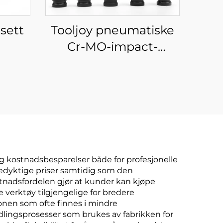
sett
Tooljoy pneumatiske
Cr-MO-impact-
s –
sokkelbiter i ulike
-
størrelser for
ssett
bilreparasjon og
mekanisk vedlikehold
og kostnadsbesparelser både for profesjonelle
sedyktige priser samtidig som den
tnadsfordelen gjør at kunder kan kjøpe
e verktøy tilgjengelige for bredere
onen som ofte finnes i mindre
dlingsprosesser som brukes av fabrikken for