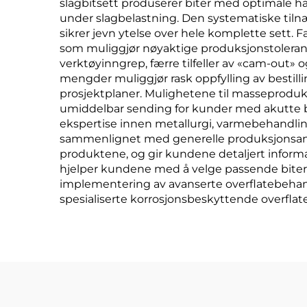
slagbitsett produserer biter med optimale ha
under slagbelastning. Den systematiske tilnæ
sikrer jevn ytelse over hele komplette sett. F
som muliggjør nøyaktige produksjonstolera
verktøyinngrep, færre tilfeller av «cam-out»
mengder muliggjør rask oppfylling av bestill
prosjektplaner. Mulighetene til masseproduksj
umiddelbar sending for kunder med akutte b
ekspertise innen metallurgi, varmebehandling 
sammenlignet med generelle produksjonsanlegg
produktene, og gir kundene detaljert infor
hjelper kundene med å velge passende biter t
implementering av avanserte overflatebehandl
spesialiserte korrosjonsbeskyttende overflater