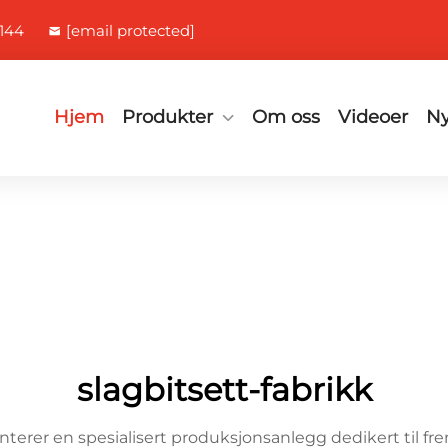
144
[email protected]
Hjem
Produkter
Om oss
Videoer
Ny
slagbitsett-fabrikk
nterer en spesialisert produksjonsanlegg dedikert til fre