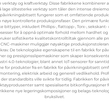
e verktøy og kraftverktøy. Disse fabrikkene kombinerer a
å lage slitesterke verktøy som tåler den intense dreie
 påvirkningsbitsett fungerer som et omfattende produk
nøye kontrollerte produksjonsfaser. Den primære funksjo
bittyper, inkludert Phillips-, flattopp-, Torx-, sekskant- 
ser for å oppnå optimale forhold mellom hardhet og fle
ker sofistikerte kvalitetskontrolltiltak gjennom alle p
te CNC-maskiner muliggjør nøyaktige produksjonstoleran
tskrav. De teknologiske egenskapene til en fabrikk for p
ner og presisjonsslipemaskiner som skaper konsekvente 
tri 4.0-teknologier, blant annet IoT-sensorer for sannt
for produkter fra en fabrikk for påvirkningsbitsett omf
ontering, elektrisk arbeid og generell vedlikehold. Prof
er standardbits ville svikte for tidlig. Fabrikken for påvi
verktøyprodusenter samt spesialiserte bitkonfigurasjoner 
abrikkene nye legeringskomposisjoner og belags-teknolog
brukslivet.