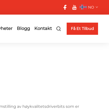
NO
heter
Blogg
Kontakt
Få Et Tilbud
mstilling av høykvalitetsdriverbits som er