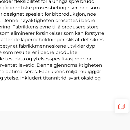
lder fleksibilitet for å unngå sprø brudd
omgår identiske prosessbetingelser, noe som
er designet spesielt for bitproduksjon, noe
. Denne nøyaktigheten omsettes i bedre
ring. Fabrikkens evne til å produsere store
som eliminerer forsinkelser som kan forstyrre
fattende lagerbeholdninger, slik at det sikres
betyr at fabrikkmenneskene utvikler dyp
oe som resulterer i bedre produkter
 testdata og ytelsesspesifikasjoner for
orventet levetid. Denne gjennomsiktigheten
e optimaliseres. Fabrikkens miljø muliggjør
else, inkludert titannitrid, svart oksid og