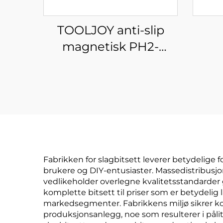
TOOLJOY anti-slip
magnetisk PH2-
skruetråkbit (S2-stål) –
dob
slagfast skruetråkbit
bor 
for reparasjoner,
møbelmontering og
DIY-prosjekter
Fabrikken for slagbitsett leverer betydelige 
brukere og DIY-entusiaster. Massedistribusjo
vedlikeholder overlegne kvalitetsstandarder
komplette bitsett til priser som er betydelig 
markedsegmenter. Fabrikkens miljø sikrer kon
produksjonsanlegg, noe som resulterer i påli