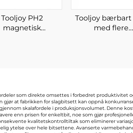
Tooljoy PH2
Tooljoy bærbart 
magnetisk
med flere
beltended bit til
skruedreverbit
og påvirkningsbor
karabinhake
impulsdreverbit
fordeler som direkte omsettes i forbedret produktivitet 
n gjør at fabrikken for slagbitsett kan oppnå konkurran
 gjennom skalafordele i produksjonsvolumet. Denne kos
lavere enn prisen for enkeltbit, noe som gjør profesjonell
sekvente kvalitetskontrolltiltak som eliminerer variasj
telig ytelse over hele bitsettene. Avanserte varmebehan