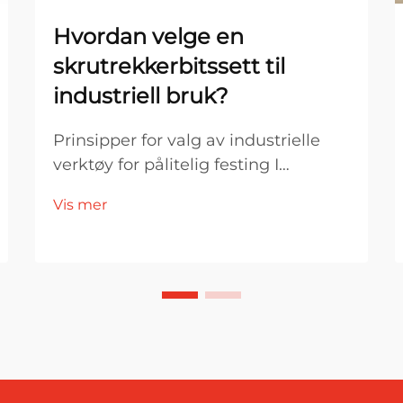
Hvordan velge en
skrutrekkerbitssett til
industriell bruk?
Prinsipper for valg av industrielle
verktøy for pålitelig festing I
industriell produksjon og
Vis mer
monteringsmiljøer er valg av
verktøy direkte knyttet til
effektivitet, produktkvalitet og
driftsstabilitet. Blant de viktigste
festeverktøyene er en skrutrekker...