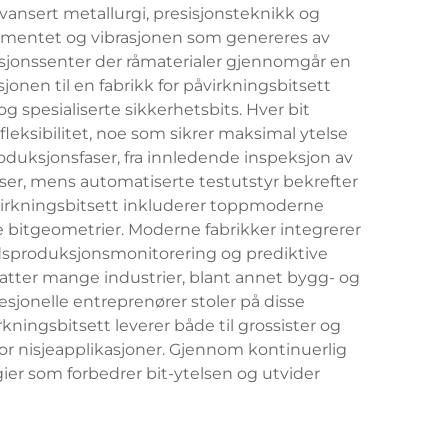
vansert metallurgi, presisjonsteknikk og
momentet og vibrasjonen som genereres av
sjonssenter der råmaterialer gjennomgår en
nen til en fabrikk for påvirkningsbitsett
og spesialiserte sikkerhetsbits. Hver bit
ksibilitet, noe som sikrer maksimal ytelse
roduksjonsfaser, fra innledende inspeksjon av
ser, mens automatiserte testutstyr bekrefter
åvirkningsbitsett inkluderer toppmoderne
bitgeometrier. Moderne fabrikker integrerer
idsproduksjonsmonitorering og prediktive
atter mange industrier, blant annet bygg- og
esjonelle entreprenører stoler på disse
rkningsbitsett leverer både til grossister og
for nisjeapplikasjoner. Gjennom kontinuerlig
ier som forbedrer bit-ytelsen og utvider