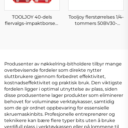
TOOLJOY 40-dels
Tooljoy flerstørrelses 1/4-
flervalgs-impaktborsett
tommers 50BV30-
i S2-stål,
sokkelnøkkelsett –
skrutrekkerbitsett for
bilreparasjonssett med
kraftverktøy og
oppbevaringskasse
industriell bruk
Produsenter av nøkkelring-bitholdere tilbyr mange
overbevisende fordeler som direkte nytter
sluttbrukere gjennom forbedret effektivitet,
kostnadseffektivitet og praktisk bruk. Den viktigste
fordelen ligger i optimal utnyttelse av plass, siden
disse produsentene lager produkter som eliminerer
behovet for voluminøse verktøykasser, samtidig
som de gir ordnet oppbevaring for essensielle
skruemaskinbits. Profesjonelle entreprenører og
teknikere kan bære flere typer bits uten å bruke
verdifull plass i verktøykassen eller på lommene til