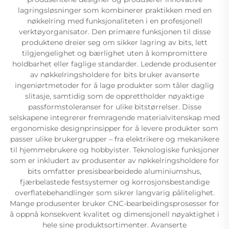
lagringsløsninger som kombinerer praktikken med en
nøkkelring med funksjonaliteten i en profesjonell
verktøyorganisator. Den primære funksjonen til disse
produktene dreier seg om sikker lagring av bits, lett
tilgjengelighet og bærlighet uten å kompromittere
holdbarhet eller faglige standarder. Ledende produsenter
av nøkkelringsholdere for bits bruker avanserte
ingeniørtmetoder for å lage produkter som tåler daglig
slitasje, samtidig som de opprettholder nøyaktige
passformstoleranser for ulike bitstørrelser. Disse
selskapene integrerer fremragende materialvitenskap med
ergonomiske designprinsipper for å levere produkter som
passer ulike brukergrupper – fra elektrikere og mekanikere
til hjemmebrukere og hobbyister. Teknologiske funksjoner
som er inkludert av produsenter av nøkkelringsholdere for
bits omfatter presisbearbeidede aluminiumshus,
fjærbelastede festsystemer og korrosjonsbestandige
overflatebehandlinger som sikrer langvarig pålitelighet.
Mange produsenter bruker CNC-bearbeidingsprosesser for
å oppnå konsekvent kvalitet og dimensjonell nøyaktighet i
hele sine produktsortimenter. Avanserte