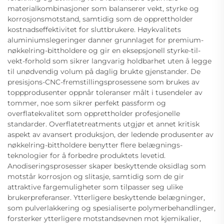
materialkombinasjoner som balanserer vekt, styrke og
korrosjonsmotstand, samtidig som de opprettholder
kostnadseffektivitet for sluttbrukere. Høykvalitets
aluminiumslegeringer danner grunnlaget for premium-
nøkkelring-bittholdere og gir en eksepsjonell styrke-til-
vekt-forhold som sikrer langvarig holdbarhet uten å legge
til unødvendig volum på daglig brukte gjenstander. De
presisjons-CNC-fremstillingsprosessene som brukes av
toppprodusenter oppnår toleranser målt i tusendeler av
tommer, noe som sikrer perfekt passform og
overflatekvalitet som opprettholder profesjonelle
standarder. Overflatetreatments utgjør et annet kritisk
aspekt av avansert produksjon, der ledende produsenter av
nøkkelring-bittholdere benytter flere belægnings-
teknologier for å forbedre produktets levetid.
Anodiseringsprosesser skaper beskyttende oksidlag som
motstår korrosjon og slitasje, samtidig som de gir
attraktive fargemuligheter som tilpasser seg ulike
brukerpreferanser. Ytterligere beskyttende belægninger,
som pulverlakkering og spesialiserte polymerbehandlinger,
forsterker ytterligere motstandsevnen mot kjemikalier,