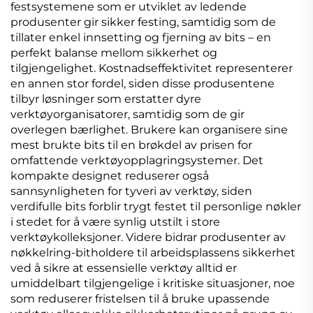
festsystemene som er utviklet av ledende
produsenter gir sikker festing, samtidig som de
tillater enkel innsetting og fjerning av bits – en
perfekt balanse mellom sikkerhet og
tilgjengelighet. Kostnadseffektivitet representerer
en annen stor fordel, siden disse produsentene
tilbyr løsninger som erstatter dyre
verktøyorganisatorer, samtidig som de gir
overlegen bærlighet. Brukere kan organisere sine
mest brukte bits til en brøkdel av prisen for
omfattende verktøyopplagringsystemer. Det
kompakte designet reduserer også
sannsynligheten for tyveri av verktøy, siden
verdifulle bits forblir trygt festet til personlige nøkler
i stedet for å være synlig utstilt i store
verktøykolleksjoner. Videre bidrar produsenter av
nøkkelring-bitholdere til arbeidsplassens sikkerhet
ved å sikre at essensielle verktøy alltid er
umiddelbart tilgjengelige i kritiske situasjoner, noe
som reduserer fristelsen til å bruke upassende