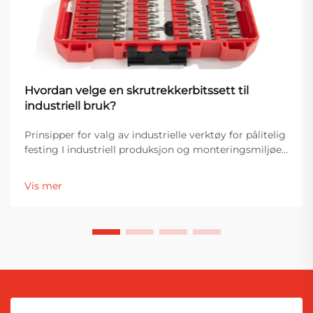
Hvordan velge en skrutrekkerbitssett til
industriell bruk?
Prinsipper for valg av industrielle verktøy for pålitelig
festing I industriell produksjon og monteringsmiljøer
er valg av verktøy direkte knyttet til effektivitet,
produktkvalitet og driftsstabilitet. Blant de viktigste
Vis mer
festeverktøyene er en skrutrekker...