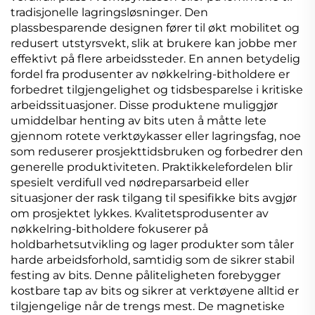
tradisjonelle lagringsløsninger. Den
plassbesparende designen fører til økt mobilitet og
redusert utstyrsvekt, slik at brukere kan jobbe mer
effektivt på flere arbeidssteder. En annen betydelig
fordel fra produsenter av nøkkelring-bitholdere er
forbedret tilgjengelighet og tidsbesparelse i kritiske
arbeidssituasjoner. Disse produktene muliggjør
umiddelbar henting av bits uten å måtte lete
gjennom rotete verktøykasser eller lagringsfag, noe
som reduserer prosjekttidsbruken og forbedrer den
generelle produktiviteten. Praktikkelefordelen blir
spesielt verdifull ved nødreparsarbeid eller
situasjoner der rask tilgang til spesifikke bits avgjør
om prosjektet lykkes. Kvalitetsprodusenter av
nøkkelring-bitholdere fokuserer på
holdbarhetsutvikling og lager produkter som tåler
harde arbeidsforhold, samtidig som de sikrer stabil
festing av bits. Denne påliteligheten forebygger
kostbare tap av bits og sikrer at verktøyene alltid er
tilgjengelige når de trengs mest. De magnetiske