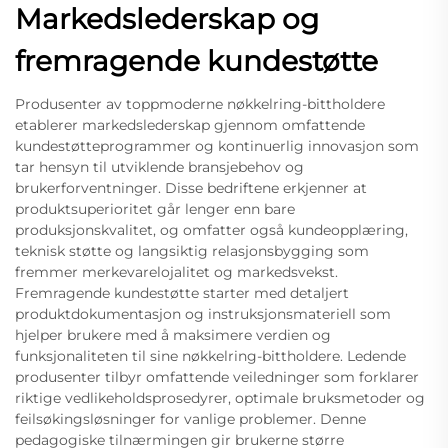
Markedslederskap og
fremragende kundestøtte
Produsenter av toppmoderne nøkkelring-bittholdere
etablerer markedslederskap gjennom omfattende
kundestøtteprogrammer og kontinuerlig innovasjon som
tar hensyn til utviklende bransjebehov og
brukerforventninger. Disse bedriftene erkjenner at
produktsuperioritet går lenger enn bare
produksjonskvalitet, og omfatter også kundeopplæring,
teknisk støtte og langsiktig relasjonsbygging som
fremmer merkevarelojalitet og markedsvekst.
Fremragende kundestøtte starter med detaljert
produktdokumentasjon og instruksjonsmateriell som
hjelper brukere med å maksimere verdien og
funksjonaliteten til sine nøkkelring-bittholdere. Ledende
produsenter tilbyr omfattende veiledninger som forklarer
riktige vedlikeholdsprosedyrer, optimale bruksmetoder og
feilsøkingsløsninger for vanlige problemer. Denne
pedagogiske tilnærmingen gir brukerne større