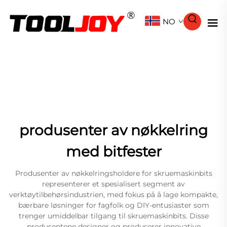
NO
produsenter av nøkkelring
med bitfester
Produsenter av nøkkelringsholdere for skruemaskinbits
representerer et spesialisert segment av
verktøytilbehørsindustrien, med fokus på å lage kompakte,
bærbare løsninger for fagfolk og DIY-entusiaster som
trenger umiddelbar tilgang til skruemaskinbits. Disse
produsentene designer og produserer innovative