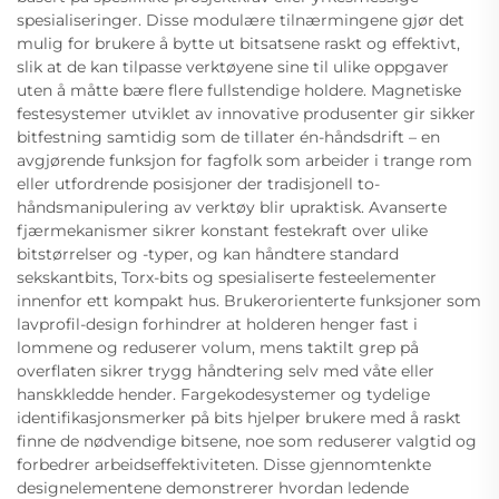
spesialiseringer. Disse modulære tilnærmingene gjør det
mulig for brukere å bytte ut bitsatsene raskt og effektivt,
slik at de kan tilpasse verktøyene sine til ulike oppgaver
uten å måtte bære flere fullstendige holdere. Magnetiske
festesystemer utviklet av innovative produsenter gir sikker
bitfestning samtidig som de tillater én-håndsdrift – en
avgjørende funksjon for fagfolk som arbeider i trange rom
eller utfordrende posisjoner der tradisjonell to-
håndsmanipulering av verktøy blir upraktisk. Avanserte
fjærmekanismer sikrer konstant festekraft over ulike
bitstørrelser og -typer, og kan håndtere standard
sekskantbits, Torx-bits og spesialiserte festeelementer
innenfor ett kompakt hus. Brukerorienterte funksjoner som
lavprofil-design forhindrer at holderen henger fast i
lommene og reduserer volum, mens taktilt grep på
overflaten sikrer trygg håndtering selv med våte eller
hanskkledde hender. Fargekodesystemer og tydelige
identifikasjonsmerker på bits hjelper brukere med å raskt
finne de nødvendige bitsene, noe som reduserer valgtid og
forbedrer arbeidseffektiviteten. Disse gjennomtenkte
designelementene demonstrerer hvordan ledende