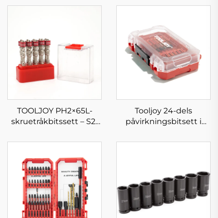
TOOLJOY PH2×65L-
Tooljoy 24-dels
skruetråkbitssett – S2-
påvirkningsbitsett i
stål magnetisk ring
bærbar koffert
påvirkningsskruetråkbits