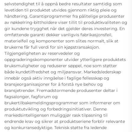
selvstendighet til å oppnå bedre resultater samtidig som
levetiden til produktet utvides gjennom riktig pleie og
håndtering. Garantiprogrammer fra pålitelige produsenter
av nøkkelring-bittholdere viser tillit til produktkvaliteten og
gir kundene trygghet når det gjelder deres investering. En
omfattende garanti dekker vanligvis fabrikasjonsfeil,
materielfeil og komponenter som slites normalt, slik at
brukerne får full verdi for sin kjøpstransaksjon.
Tilgjengeligheten av reservedeler og
oppgraderingskomponenter utvider ytterligere produktets
bruksmuligheter og reduserer søppel, noe som støtter
både kundetilfredshet og miljøansvar. Markedslederskap
innebär også aktiv inngåelse i faglige fellesskap og
bransjeorganisasjoner for å forstå nye behov og
bransjetrender. Fremadstormende produsenter deltar i
fagsalonger, fagforum og
brukertilbakemeldingsprogrammer som informerer om
produktutvikling og forbedringsinitiativer. Denne
markedsintelligensen muliggjør rask tilpasning til
endrende krav og sikrer at produktseriene forblir relevante
og konkurransedyktige. Teknisk støtte fra ledende