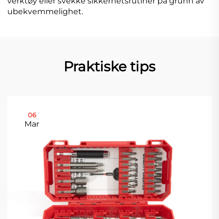
verktøy eller svekke sikkerhetsrutiner på grunn av
ubekvemmelighet.
Praktiske tips
06
Mar