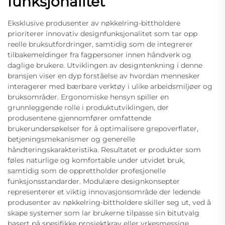
funksjonalitet
Eksklusive produsenter av nøkkelring-bittholdere
prioriterer innovativ designfunksjonalitet som tar opp
reelle bruksutfordringer, samtidig som de integrerer
tilbakemeldinger fra fagpersoner innen håndverk og
daglige brukere. Utviklingen av designtenkning i denne
bransjen viser en dyp forståelse av hvordan mennesker
interagerer med bærbare verktøy i ulike arbeidsmiljøer og
bruksområder. Ergonomiske hensyn spiller en
grunnleggende rolle i produktutviklingen, der
produsentene gjennomfører omfattende
brukerundersøkelser for å optimalisere grepoverflater,
betjeningsmekanismer og generelle
håndteringskarakteristika. Resultatet er produkter som
føles naturlige og komfortable under utvidet bruk,
samtidig som de opprettholder profesjonelle
funksjonsstandarder. Modulære designkonsepter
representerer et viktig innovasjonsområde der ledende
produsenter av nøkkelring-bittholdere skiller seg ut, ved å
skape systemer som lar brukerne tilpasse sin bitutvalg
basert på spesifikke prosjektkrav eller yrkesmessige