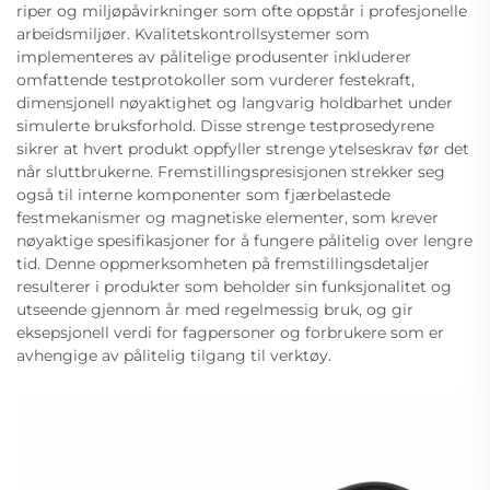
riper og miljøpåvirkninger som ofte oppstår i profesjonelle
arbeidsmiljøer. Kvalitetskontrollsystemer som
implementeres av pålitelige produsenter inkluderer
omfattende testprotokoller som vurderer festekraft,
dimensjonell nøyaktighet og langvarig holdbarhet under
simulerte bruksforhold. Disse strenge testprosedyrene
sikrer at hvert produkt oppfyller strenge ytelseskrav før det
når sluttbrukerne. Fremstillingspresisjonen strekker seg
også til interne komponenter som fjærbelastede
festmekanismer og magnetiske elementer, som krever
nøyaktige spesifikasjoner for å fungere pålitelig over lengre
tid. Denne oppmerksomheten på fremstillingsdetaljer
resulterer i produkter som beholder sin funksjonalitet og
utseende gjennom år med regelmessig bruk, og gir
eksepsjonell verdi for fagpersoner og forbrukere som er
avhengige av pålitelig tilgang til verktøy.