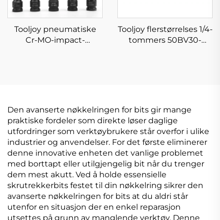
Tooljoy pneumatiske
Tooljoy flerstørrelses 1/4-
Cr-MO-impact-
tommers 50BV30-
sokkelbiter i ulike
sokkelnøkkelsett –
størrelser for
bilreparasjonssett med
bilreparasjon og
oppbevaringskasse
mekanisk vedlikehold
Den avanserte nøkkelringen for bits gir mange
praktiske fordeler som direkte løser daglige
utfordringer som verktøybrukere står overfor i ulike
industrier og anvendelser. For det første eliminerer
denne innovative enheten det vanlige problemet
med borttapt eller utilgjengelig bit når du trenger
dem mest akutt. Ved å holde essensielle
skrutrekkerbits festet til din nøkkelring sikrer den
avanserte nøkkelringen for bits at du aldri står
utenfor en situasjon der en enkel reparasjon
utsettes på grunn av manglende verktøy. Denne