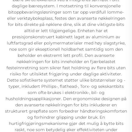
daglige bæresystem. I motsetning til konvensjonelle
bitoppbevaringsløsninger som tar opp verdifull lomme-
eller verktøyboksplass, festes den avanserte nøkkelringen
for bits direkte på nøklene dine, slik at dine viktigste bits
alltid er lett tilgjengelige. Enheten har et
presisjonskonstruert kabinett laget av aluminium av
luftfartsgrad eller polymermaterialer med høy slagstyrke,
noe som gir ekseptionell holdbarhet samtidig som den
beholder en ekstremt lett profil. Den avanserte
nøkkelringen for bits inneholder en fjærbelastet
festeinnretning som sikrer fast holdning av flere bits uten
risiko for utilsiktet frigjøring under daglige aktiviteter.
Dette sofistikerte systemet støtter ulike bitstørrelser og -
typer, inkludert Phillips-, flathead-, Torx- og sekskantbits
som ofte brukes i elektronikk-, bil- og
husholdningsapplikasjoner. Den ergonomiske designen på
den avanserte nøkkelringen for bits inkluderer en
strukturert grepflate som forbedrer håndteringskomforten
og forhindrer glipping under bruk. En
hurtigfrigjøringsmekanisme gjør det mulig å bytte bits
raskt, noe som betydelig øker effektiviteten under