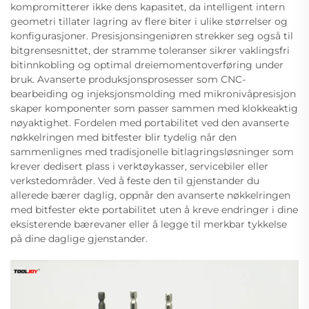
kompromitterer ikke dens kapasitet, da intelligent intern
geometri tillater lagring av flere biter i ulike størrelser og
konfigurasjoner. Presisjonsingeniøren strekker seg også til
bitgrensesnittet, der stramme toleranser sikrer vaklingsfri
bitinnkobling og optimal dreiemomentoverføring under
bruk. Avanserte produksjonsprosesser som CNC-
bearbeiding og injeksjonsmolding med mikronivåpresisjon
skaper komponenter som passer sammen med klokkeaktig
nøyaktighet. Fordelen med portabilitet ved den avanserte
nøkkelringen med bitfester blir tydelig når den
sammenlignes med tradisjonelle bitlagringsløsninger som
krever dedisert plass i verktøykasser, servicebiler eller
verkstedområder. Ved å feste den til gjenstander du
allerede bærer daglig, oppnår den avanserte nøkkelringen
med bitfester ekte portabilitet uten å kreve endringer i dine
eksisterende bærevaner eller å legge til merkbar tykkelse
på dine daglige gjenstander.