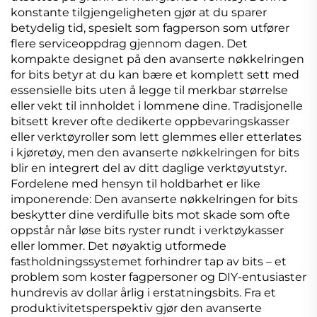
konstante tilgjengeligheten gjør at du sparer
betydelig tid, spesielt som fagperson som utfører
flere serviceoppdrag gjennom dagen. Det
kompakte designet på den avanserte nøkkelringen
for bits betyr at du kan bære et komplett sett med
essensielle bits uten å legge til merkbar størrelse
eller vekt til innholdet i lommene dine. Tradisjonelle
bitsett krever ofte dedikerte oppbevaringskasser
eller verktøyroller som lett glemmes eller etterlates
i kjøretøy, men den avanserte nøkkelringen for bits
blir en integrert del av ditt daglige verktøyutstyr.
Fordelene med hensyn til holdbarhet er like
imponerende: Den avanserte nøkkelringen for bits
beskytter dine verdifulle bits mot skade som ofte
oppstår når løse bits ryster rundt i verktøykasser
eller lommer. Det nøyaktig utformede
fastholdningssystemet forhindrer tap av bits – et
problem som koster fagpersoner og DIY-entusiaster
hundrevis av dollar årlig i erstatningsbits. Fra et
produktivitetsperspektiv gjør den avanserte