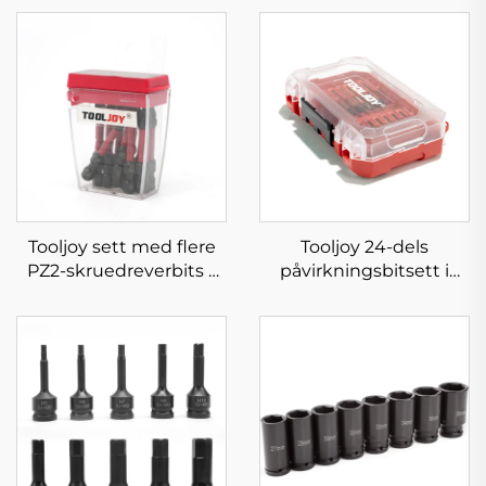
Tooljoy sett med flere
Tooljoy 24-dels
PZ2-skruedreverbits –
påvirkningsbitsett i
S2-stålbiter i
bærbar koffert
gjennomsiktig
oppbevaringskasse