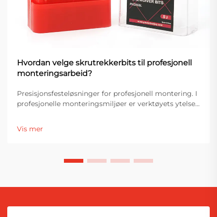
Hvordan velge skrutrekkerbits til profesjonell
monteringsarbeid?
Presisjonsfesteløsninger for profesjonell montering. I
profesjonelle monteringsmiljøer er verktøyets ytelse
direkte knyttet til nøyaktighet, effektivitet og
produktkvalitet. Blant de viktigste komponentene i
Vis mer
festesystemer er skruemaskinbitar...