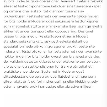
av bits under kritiske operasjoner. Avansert materialteknikk
sikrer at festkomponentene beholder sine fjæregenskaper
og dimensjonelle stabilitet gjennom tusenvis av
bruksykluser. Festsystemet i den avanserte nøkkelringen
for bits holder inkluderer også sekundære festfunksjoner,
som magnetisk støtte eller mekaniske låser, som gir ekstra
sikkerhet under transport eller oppbevaring. Designet
passer til bits med ulike skaftgeometrier, inkludert
standard sekskantskaft, rask-bytt-sekskantskaft og
spesialutformede bit-konfigurasjoner brukt i bestemte
industrier. Testprotokoller for festsystemet i den avanserte
nøkkelringen for bits holder overstiger bransjestandarder,
der valideringstester utføres under ekstreme temperatur-,
vibrasjons- og støtkondisjoner for å sikre pålitelighet i
praktiske anvendelser. Systemet inkluderer også
slitasjebestandige belag og overflatebehandlinger som
sikrer glatt drift og forhindrer galling eller klebbing, selv
etter langvarig bruk i smussige eller abrasive miljøer.