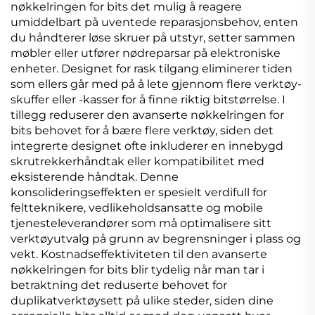
nøkkelringen for bits det mulig å reagere
umiddelbart på uventede reparasjonsbehov, enten
du håndterer løse skruer på utstyr, setter sammen
møbler eller utfører nødreparsar på elektroniske
enheter. Designet for rask tilgang eliminerer tiden
som ellers går med på å lete gjennom flere verktøy-
skuffer eller -kasser for å finne riktig bitstørrelse. I
tillegg reduserer den avanserte nøkkelringen for
bits behovet for å bære flere verktøy, siden det
integrerte designet ofte inkluderer en innebygd
skrutrekkerhåndtak eller kompatibilitet med
eksisterende håndtak. Denne
konsolideringseffekten er spesielt verdifull for
feltteknikere, vedlikeholdsansatte og mobile
tjenesteleverandører som må optimalisere sitt
verktøyutvalg på grunn av begrensninger i plass og
vekt. Kostnadseffektiviteten til den avanserte
nøkkelringen for bits blir tydelig når man tar i
betraktning det reduserte behovet for
duplikatverktøysett på ulike steder, siden dine