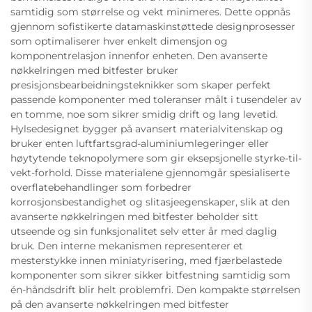
samtidig som størrelse og vekt minimeres. Dette oppnås
gjennom sofistikerte datamaskinstøttede designprosesser
som optimaliserer hver enkelt dimensjon og
komponentrelasjon innenfor enheten. Den avanserte
nøkkelringen med bitfester bruker
presisjonsbearbeidningsteknikker som skaper perfekt
passende komponenter med toleranser målt i tusendeler av
en tomme, noe som sikrer smidig drift og lang levetid.
Hylsedesignet bygger på avansert materialvitenskap og
bruker enten luftfartsgrad-aluminiumlegeringer eller
høytytende teknopolymere som gir eksepsjonelle styrke-til-
vekt-forhold. Disse materialene gjennomgår spesialiserte
overflatebehandlinger som forbedrer
korrosjonsbestandighet og slitasjeegenskaper, slik at den
avanserte nøkkelringen med bitfester beholder sitt
utseende og sin funksjonalitet selv etter år med daglig
bruk. Den interne mekanismen representerer et
mesterstykke innen miniatyrisering, med fjærbelastede
komponenter som sikrer sikker bitfestning samtidig som
én-håndsdrift blir helt problemfri. Den kompakte størrelsen
på den avanserte nøkkelringen med bitfester