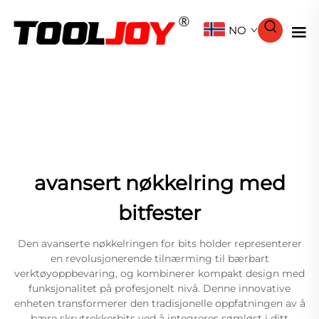
NO
avansert nøkkelring med
bitfester
Den avanserte nøkkelringen for bits holder representerer
en revolusjonerende tilnærming til bærbart
verktøyoppbevaring, og kombinerer kompakt design med
funksjonalitet på profesjonelt nivå. Denne innovative
enheten transformerer den tradisjonelle oppfatningen av å
bære skrutrekkerbits ved å integreres sømløst i ditt