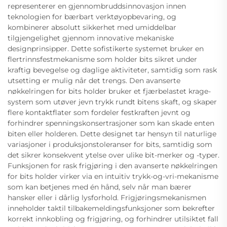
representerer en gjennombruddsinnovasjon innen
teknologien for bærbart verktøyopbevaring, og
kombinerer absolutt sikkerhet med umiddelbar
tilgjengelighet gjennom innovative mekaniske
designprinsipper. Dette sofistikerte systemet bruker en
flertrinnsfestmekanisme som holder bits sikret under
kraftig bevegelse og daglige aktiviteter, samtidig som rask
utsetting er mulig når det trengs. Den avanserte
nøkkelringen for bits holder bruker et fjærbelastet krage-
system som utøver jevn trykk rundt bitens skaft, og skaper
flere kontaktflater som fordeler festkraften jevnt og
forhindrer spenningskonsertrasjoner som kan skade enten
biten eller holderen. Dette designet tar hensyn til naturlige
variasjoner i produksjonstoleranser for bits, samtidig som
det sikrer konsekvent ytelse over ulike bit-merker og -typer.
Funksjonen for rask frigjøring i den avanserte nøkkelringen
for bits holder virker via en intuitiv trykk-og-vri-mekanisme
som kan betjenes med én hånd, selv når man bærer
hansker eller i dårlig lysforhold. Frigjøringsmekanismen
inneholder taktil tilbakemeldingsfunksjoner som bekrefter
korrekt innkobling og frigjøring, og forhindrer utilsiktet fall