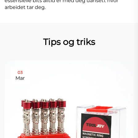
essensielle bits alltid er med deg uansett hvor
arbeidet tar deg.
Tips og triks
03
Mar