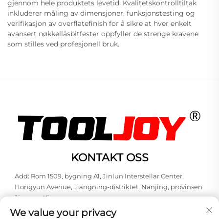
gjennom hele produktets levetid. Kvalitetskontrolltiltak
inkluderer måling av dimensjoner, funksjonstesting og
verifikasjon av overflatefinish for å sikre at hver enkelt
avansert nøkkellåsbitfester oppfyller de strenge kravene
som stilles ved profesjonell bruk.
KONTAKT OSS
Add: Rom 1509, bygning A1, Jinlun Interstellar Center,
Hongyun Avenue, Jiangning-distriktet, Nanjing, provinsen
Jiangsu, Kina
We value your privacy
Tlf:
+86-13851848144