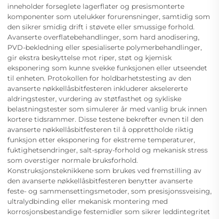
inneholder forseglete lagerflater og presismonterte
komponenter som utelukker forurensninger, samtidig som
den sikrer smidig drift i støvete eller smussige forhold.
Avanserte overflatebehandlinger, som hard anodisering,
PVD-bekledning eller spesialiserte polymerbehandlinger,
gir ekstra beskyttelse mot riper, støt og kjemisk
eksponering som kunne svekke funksjonen eller utseendet
til enheten. Protokollen for holdbarhetstesting av den
avanserte nøkkellåsbitfesteren inkluderer akselererte
aldringstester, vurdering av støtfasthet og sykliske
belastningstester som simulerer år med vanlig bruk innen
kortere tidsrammer. Disse testene bekrefter evnen til den
avanserte nøkkellåsbitfesteren til å opprettholde riktig
funksjon etter eksponering for ekstreme temperaturer,
fuktighetsendringer, salt-spray-forhold og mekanisk stress
som overstiger normale bruksforhold.
Konstruksjonsteknikkene som brukes ved fremstilling av
den avanserte nøkkellåsbitfesteren benytter avanserte
feste- og sammensettingsmetoder, som presisjonssveising,
ultralydbinding eller mekanisk montering med
korrosjonsbestandige festemidler som sikrer leddintegritet