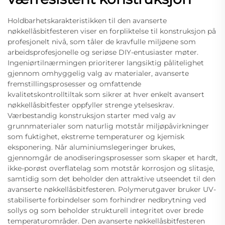
Holdbarhetskarakteristikken til den avanserte
nøkkellåsbitfesteren viser en forpliktelse til konstruksjon på
profesjonelt nivå, som tåler de kravfulle miljøene som
arbeidsprofesjonelle og seriøse DIY-entusiaster møter.
Ingeniørtilnærmingen prioriterer langsiktig pålitelighet
gjennom omhyggelig valg av materialer, avanserte
fremstillingsprosesser og omfattende
kvalitetskontrolltiltak som sikrer at hver enkelt avansert
nøkkellåsbitfester oppfyller strenge ytelseskrav.
Værbestandig konstruksjon starter med valg av
grunnmaterialer som naturlig motstår miljøpåvirkninger
som fuktighet, ekstreme temperaturer og kjemisk
eksponering. Når aluminiumslegeringer brukes,
gjennomgår de anodiseringsprosesser som skaper et hardt,
ikke-porøst overflatelag som motstår korrosjon og slitasje,
samtidig som det beholder den attraktive utseendet til den
avanserte nøkkellåsbitfesteren. Polymerutgaver bruker UV-
stabiliserte forbindelser som forhindrer nedbrytning ved
sollys og som beholder strukturell integritet over brede
temperaturområder. Den avanserte nøkkellåsbitfesteren