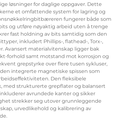
ige løsninger for daglige oppgaver. Dette
kerne et omfattende system for lagring og
asjonsnøkkelringbitbæreren fungerer både som
bits og utføre nøyaktig arbeid uten å trenge
rer fast holdning av bits samtidig som den
yper, inkludert Phillips-, flathead-, Torx-,
er. Avansert materialvitenskap ligger bak
-vekt-forhold samt motstand mot korrosjon og
vent grepstyrke over flere tusen sykluser,
av den integrerte magnetiske spissen som
beidseffektiviteten. Den fleksibele
 med strukturerte grepflater og balansert
inkluderer avrundede kanter og sikker
ldighet strekker seg utover grunnleggende
dskap, urvedlikehold og kalibrering av
de.