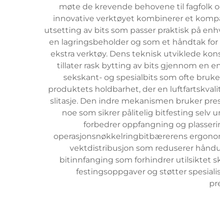
møte de krevende behovene til fagfolk og 
innovative verktøyet kombinerer et kompa
utsetting av bits som passer praktisk på en
en lagringsbeholder og som et håndtak for b
ekstra verktøy. Dens teknisk utviklede ko
tillater rask bytting av bits gjennom en en
sekskant- og spesialbits som ofte brukes
produktets holdbarhet, der en luftfartskval
slitasje. Den indre mekanismen bruker pre
noe som sikrer pålitelig bitfesting sel
forbedrer oppfangning og plasserin
operasjonsnøkkelringbitbærerens ergonomi
vektdistribusjon som reduserer håndu
bitinnfanging som forhindrer utilsiktet 
festingsoppgaver og støtter spesialis
pr