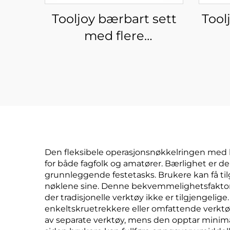
Tooljoy bærbart sett
Tool
med flere
skruedreverbits –
skru
karabinhake-
fo
impulsdreverbitssett
ap
Den fleksibele operasjonsnøkkelringen med bit
for både fagfolk og amatører. Bærlighet er d
grunnleggende festetasks. Brukere kan få tilg
nøklene sine. Denne bekvemmelighetsfaktore
der tradisjonelle verktøy ikke er tilgjengeli
enkeltskruetrekkere eller omfattende verktøy
av separate verktøy, mens den opptar minimal