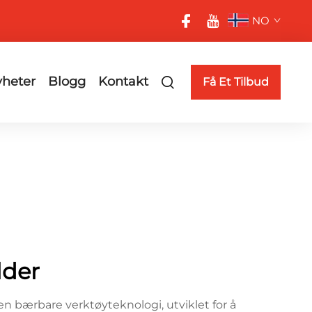
NO
heter
Blogg
Kontakt
Få Et Tilbud
lder
n bærbare verktøyteknologi, utviklet for å