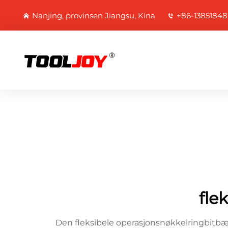
Nanjing, provinsen Jiangsu, Kina
+86-13851848
fle
Den fleksibele operasjonsnøkkelringbitbær