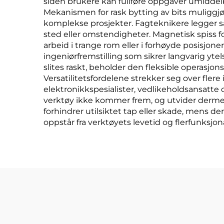
siden brukere kan fullføre oppgaver umiddelba
Mekanismen for rask bytting av bits muliggjø
komplekse prosjekter. Fagteknikere legger sær
sted eller omstendigheter. Magnetisk spiss fo
arbeid i trange rom eller i forhøyde posisj
ingeniørfremstilling som sikrer langvarig yte
slites raskt, beholder den fleksible operas
Versatilitetsfordelene strekker seg over flere
elektronikkspesialister, vedlikeholdsansatte
verktøy ikke kommer frem, og utvider dermed
forhindrer utilsiktet tap eller skade, mens d
oppstår fra verktøyets levetid og flerfunksjo