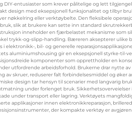
DIY-entusiaster som krever pålitelige og lett tilgjengel
kt design med eksepsjonell funksjonalitet og tilbyr bru
hver nøkkelring eller verktøybelte. Den fleksibele oper
ruk, slik at brukere kan sette inn standard skrutrekker
nstruksjon inneholder en fjærbelastet mekanisme som sik
kel trykk-og-slipp-handling. Bæreren aksepterer ulike bitt
 i elektronikk-, bil- og generelle reparasjonsapplikasjon
itets aluminiumshousing gir en eksepsjonell styrke-til
sisjonsdreide komponenter som opprettholder en konsek
v under utfordrende arbeidsforhold. Brukerne drar nytte 
g av skruer, reduserer falt forbindelsesmiddel og øker ar
ske design tar hensyn til scenarier med langvarig bruk,
tmatning under forlenget bruk. Sikkerhetsoverveielser 
skade under transport eller lagring. Verktøyets mangfo
erte applikasjoner innen elektronikkreparasjon, brillere
esisjonsinstrumenter, der kompakte verktøy er avgjøren