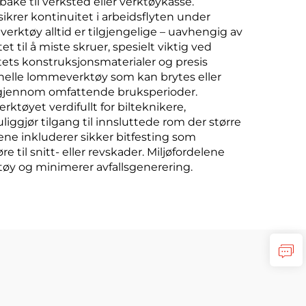
ake til verksted eller verktøykasse.
ikrer kontinuitet i arbeidsflyten under
verktøy alltid er tilgjengelige – uavhengig av
 til å miste skruer, spesielt viktig ved
ets konstruksjonsmaterialer og presis
jonelle lommeverktøy som kan brytes eller
et gjennom omfattende bruksperioder.
ktøyet verdifullt for bilteknikere,
ggjør tilgang til innsluttede rom der større
ne inkluderer sikker bitfesting som
til snitt- eller revskader. Miljøfordelene
ktøy og minimerer avfallsgenerering.