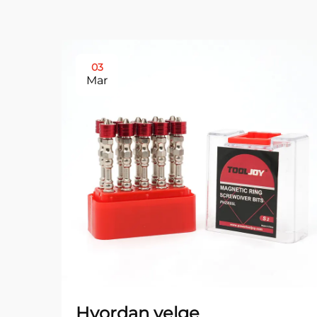
03
Mar
Hvordan velge