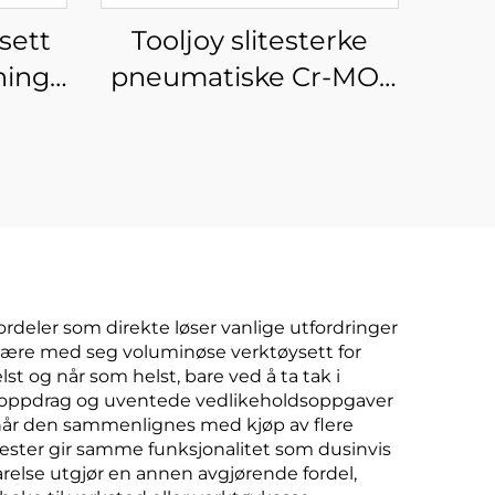
sett
Tooljoy slitesterke
ing i
pneumatiske Cr-MO-
 med
flerstørrelses-
asse
sokkelsett i
ll og
oppbevaringskasse
-
for industrielt
vedlikehold og
bilreparasjon
rdeler som direkte løser vanlige utfordringer
å bære med seg voluminøse verktøysett for
st og når som helst, bare ved å ta tak i
teoppdrag og uventede vedlikeholdsoppgaver
ig når den sammenlignes med kjøp av flere
fester gir samme funksjonalitet som dusinvis
relse utgjør en annen avgjørende fordel,