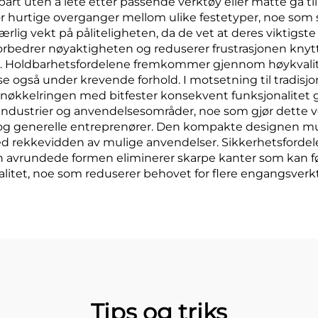
rt uten å lete etter passende verktøy eller måtte gå tilb
r hurtige overganger mellom ulike festetyper, noe som s
lig vekt på påliteligheten, da de vet at deres viktigste 
rbedrer nøyaktigheten og reduserer frustrasjonen knyttet
oner. Holdbarhetsfordelene fremkommer gjennom høykvalit
lse også under krevende forhold. I motsetning til tradis
jonsnøkkelringen med bitfester konsekvent funksjonalit
 industrier og anvendelsesområder, noe som gjør dette ver
 og generelle entreprenører. Den kompakte designen muli
 rekkevidden av mulige anvendelser. Sikkerhetsfordele
en avrundede formen eliminerer skarpe kanter som kan føre 
nalitet, noe som reduserer behovet for flere engangsver
Tips og triks