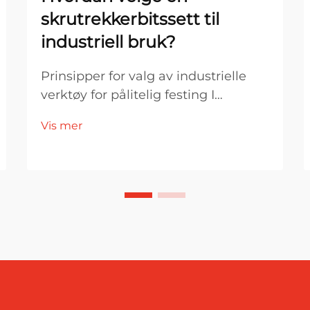
skrutrekkerbitssett til
industriell bruk?
Prinsipper for valg av industrielle
verktøy for pålitelig festing I
industriell produksjon og
Vis mer
monteringsmiljøer er valg av
verktøy direkte knyttet til
effektivitet, produktkvalitet og
driftsstabilitet. Blant de viktigste
festeverktøyene er en skrutrekker...