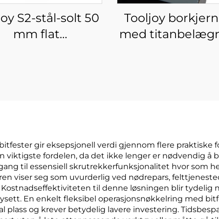
joy S2-stål-solt 50
Tooljoy borkjern
mm flat
med titanbelægn
edreverbit, ideell
ulike størrelser
r vedlikehold av
oppbevaringsk
parater og DIY-
for boring i meta
prosjekter
tre samt DIY
prosjekter
fester gir eksepsjonell verdi gjennom flere praktiske fo
en viktigste fordelen, da det ikke lenger er nødvendig 
ang til essensiell skrutrekkerfunksjonalitet hvor som hel
n viser seg som uvurderlig ved nødrepars, felttjenes
ge. Kostnadseffektiviteten til denne løsningen blir tydel
sett. En enkelt fleksibel operasjonsnøkkelring med bit
 plass og krever betydelig lavere investering. Tidsbespa