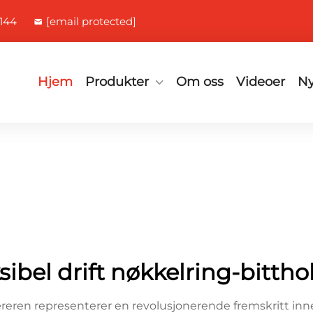
144
[email protected]
Hjem
Produkter
Om oss
Videoer
Ny
ksibel drift nøkkelring-bittho
eren representerer en revolusjonerende fremskritt inne