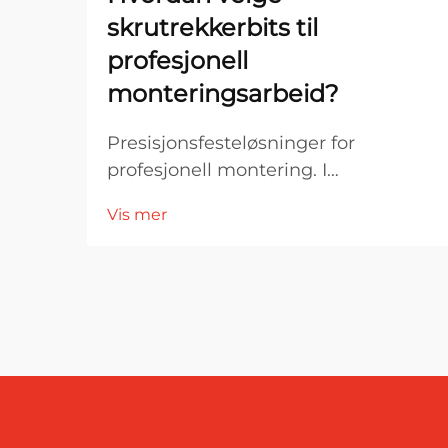
skrutrekkerbits til
profesjonell
monteringsarbeid?
Presisjonsfesteløsninger for
profesjonell montering. I
profesjonelle monteringsmiljøer er
Vis mer
verktøyets ytelse direkte knyttet til
nøyaktighet, effektivitet og
produktkvalitet. Blant de viktigste
komponentene i festesystemer er
skruemaskinbitar...