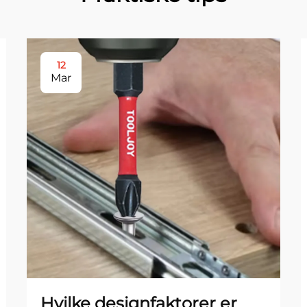
12
Mar
Hvilke designfaktorer er