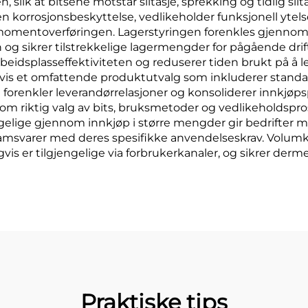
 slik at bitsene motstår slitasje, sprekking og tidlig slit
 korrosjonsbeskyttelse, vedlikeholder funksjonell ytelse
omentoverføringen. Lagerstyringen forenkles gjennom i
og sikrer tilstrekkelige lagermengder for pågående dri
rbeidsplasseffektiviteten og reduserer tiden brukt på å le
gvis et omfattende produktutvalg som inkluderer standard
m forenkler leverandørrelasjoner og konsoliderer innkjø
g om riktig valg av bits, bruksmetoder og vedlikeholdspr
gelige gjennom innkjøp i større mengder gir bedrifter mu
amsvarer med deres spesifikke anvendelseskrav. Volumkjø
vis er tilgjengelige via forbrukerkanaler, og sikrer derm
Praktiske tips