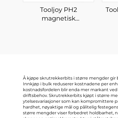
Tooljoy PH2
Too
magnetisk
dobbeltended bit til
sk
bor og påvirkningsbor
impu
Å kjøpe skrutrekkerbits i større mengder gir 
Innkjøp i bulk reduserer kostnadene per e
kostnadsfordelen blir enda mer markant ved s
driftsbehov. Skrutrekkerbits kjøpt i større 
ytelsesvariasjoner som kan kompromittere pr
hardhet, nøyaktige mål og pålitelig festege
større mengder viser forbedret holdbarhet, 