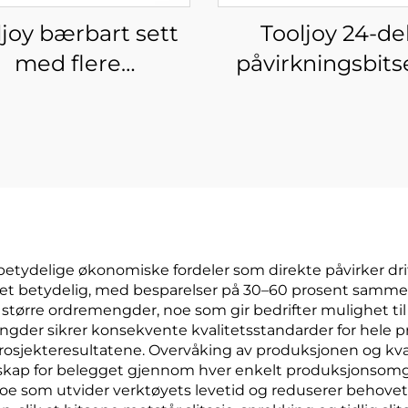
ljoy bærbart sett
Tooljoy 24-de
med flere
påvirkningsbitse
ruedreverbits –
bærbar koffe
karabinhake-
lsdreverbitssett
betydelige økonomiske fordeler som direkte påvirker drift
nhet betydelig, med besparelser på 30–60 prosent samm
tørre ordremengder, noe som gir bedrifter mulighet til å
mengder sikrer konsekvente kvalitetsstandarder for hele
osjekteresultatene. Overvåking av produksjonen og kval
nskap for belegget gjennom hver enkelt produksjonsomgan
noe som utvider verktøyets levetid og reduserer behovet