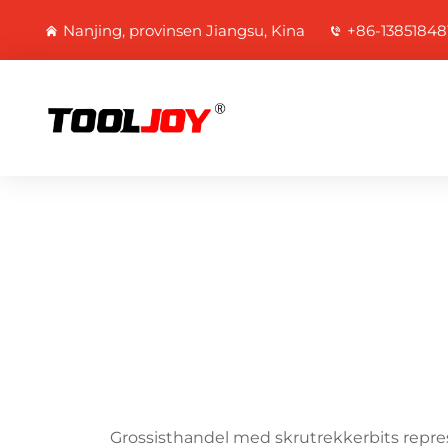
Nanjing, provinsen Jiangsu, Kina
+86-13851848
Grossisthandel med skrutrekkerbits repres