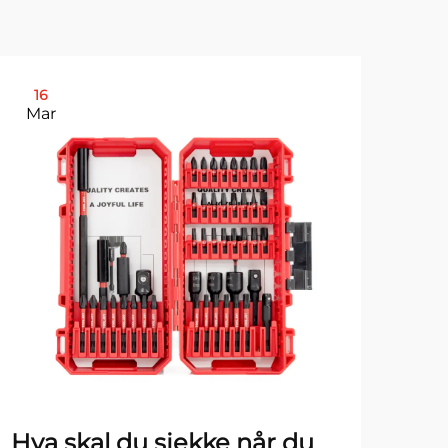
16
2
Mar
Ma
Hva skal du sjekke når du
Hva