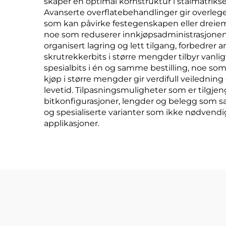
skaper en optimal kornstruktur i stålmatriksen,
Avanserte overflatebehandlinger gir overlegen
som kan påvirke festegenskapen eller dreiem
noe som reduserer innkjøpsadministrasjonen 
organisert lagring og lett tilgang, forbedrer a
skrutrekkerbits i større mengder tilbyr vanli
spesialbits i én og samme bestilling, noe so
kjøp i større mengder gir verdifull veilednin
levetid. Tilpasningsmuligheter som er tilgjen
bitkonfigurasjoner, lengder og belegg som s
og spesialiserte varianter som ikke nødvendig
applikasjoner.