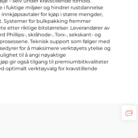
asje – selv under kravstillende forhold.
 i fuktige miljøer og hindrer rustdannelse
nnkjøpsavtaler for kjøp i større mengder,
ft. Systemer for bulkpakking fremmer
te etter riktige bitstørrelser. Leverandører av
 Phillips-, skråhode-, Torx-, sekskant- og
psprosessene. Teknisk support som følger med
osedyrer for å maksimere verktøyets ytelse og
lighet til å angi nøyaktige
p gir også tilgang til premiumbitkvaliteter
ed optimalt verktøyvalg for kravstillende