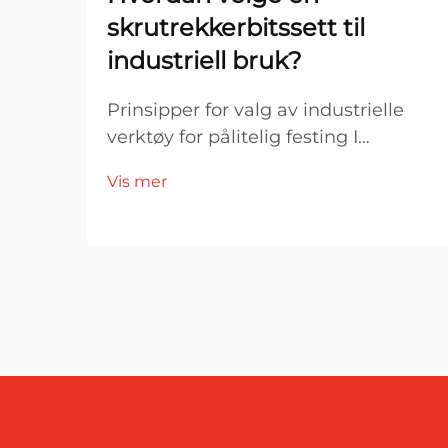
skrutrekkerbitssett til
industriell bruk?
Prinsipper for valg av industrielle
verktøy for pålitelig festing I
industriell produksjon og
Vis mer
monteringsmiljøer er valg av
verktøy direkte knyttet til
effektivitet, produktkvalitet og
driftsstabilitet. Blant de viktigste
festeverktøyene er en skrutrekker...