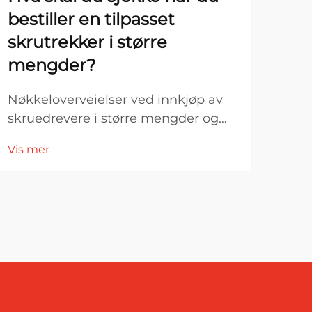
bestiller en tilpasset
fo
skrutrekker i større
sla
mengder?
ap
Nøkkeloverveielser ved innkjøp av
Forb
skruedrevere i større mengder og
indu
etter bestilling. Ved industriell
verk
Vis mer
Vis 
innkjøpsprosess og storstilt
milj
produksjon er valget av riktig
avg
skruedrever langt mer enn en enkel
kon
verktøyinnkjøp. En skruedrever etter
pro
bestilling påvirker direkte …
man
fest