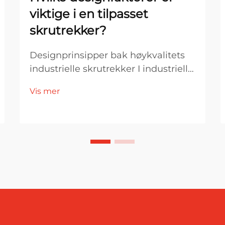
viktige i en tilpasset
skrutrekker?
Designprinsipper bak høykvalitets
industrielle skrutrekker I industriell
produksjon og monteringsmiljøer er
Vis mer
verktøydesign direkte knyttet til
effektivitet, sikkerhet og langsiktig
kostnadskontroll. En tilpasset
skrutrekker er ikke bare en variant
av ...