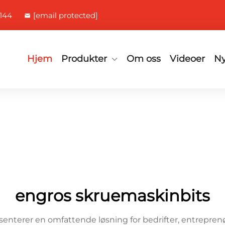
144
[email protected]
Hjem
Produkter
Om oss
Videoer
Ny
engros skruemaskinbits
enterer en omfattende løsning for bedrifter, entreprenø