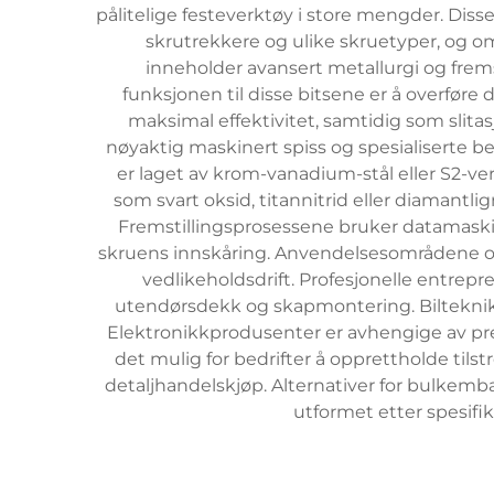
pålitelige festeverktøy i store mengder. D
skrutrekkere og ulike skruetyper, og o
inneholder avansert metallurgi og frems
funksjonen til disse bitsene er å overføre
maksimal effektivitet, samtidig som slit
nøyaktig maskinert spiss og spesialiserte b
er laget av krom-vanadium-stål eller S2-ve
som svart oksid, titannitrid eller diamant
Fremstillingsprosessene bruker datamaskin
skruens innskåring. Anvendelsesområdene om
vedlikeholdsdrift. Profesjonelle entrep
utendørsdekk og skapmontering. Biltekniker
Elektronikkprodusenter er avhengige av pres
det mulig for bedrifter å opprettholde t
detaljhandelskjøp. Alternativer for bulkemb
utformet etter spesifik