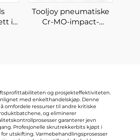
ls
Tooljoy pneumatiske
tt i
Cr-MO-impact-
rt
sokkelbiter i ulike
størrelser for
bilreparasjon og
mekanisk vedlikehold
sprofittabiliteten og prosjekteffektiviteten.
enlignet med enkelthandelskjøp. Denne
 omfordele ressurser til andre kritiske
 produktbatchene, og eliminerer
itetskontrollprosesser garanterer jevn
g. Profesjonelle skrutrekkerbits kjøpt i
 for utskifting. Varmebehandlingsprosesser