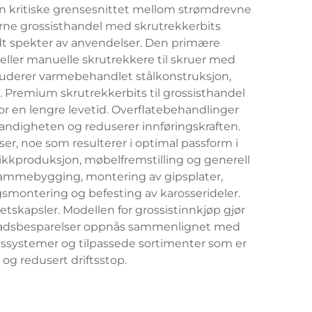
n kritiske grensesnittet mellom strømdrevne
erne grossisthandel med skrutrekkerbits
redt spekter av anvendelser. Den primære
 eller manuelle skrutrekkere til skruer med
kluderer varmebehandlet stålkonstruksjon,
. Premium skrutrekkerbits til grossisthandel
or en lengre levetid. Overflatebehandlinger
tandigheten og reduserer innføringskraften.
r, noe som resulterer i optimal passform i
kkproduksjon, møbelfremstilling og generell
r rammebygging, montering av gipsplater,
gsmontering og befesting av karosserideler.
tskapsler. Modellen for grossistinnkjøp gjør
stnadsbesparelser oppnås sammenlignet med
ltssystemer og tilpassede sortimenter som er
 og redusert driftsstop.