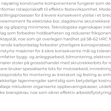
isse nøyaktig konstruerte komponentene fungerer som de
mformer rotasjonskraft til effektiv festevirksomhet. Mod
tillingsprosesser for å levere konsekvent ytelse i et b
 dreiemoment fra elektriske bor, slagdrevne skrutrekkere
asje og glipping minimeres. Teknologiske egenskaper in
elag som forbedrer holdbarheten og reduserer friksjonen
rktøystål, noe som gir overlegen hardhet på 58–62 HRC f
lignende karbonbelag forbedrer ytterligere korrosjonsbes
styrte maskiner for å sikre konsekvente mål og toleranse
fatter bygg- og anleggsarbeid, bilmontering, elektroni
renører stoler på grossisthandel med skrutrekkerbits fo
e bruker spesialiserte bits for motorarbeid, innrednin
isjonsbits for montering av kretskort og festing av enhe
ilstrekkelige lagermengder samtidig som betydelige ko
allasje inkluderer organiserte oppbevaringskasser, utde
ke bransjekrav, noe som sikrer effektiv arbeidsflytstyring