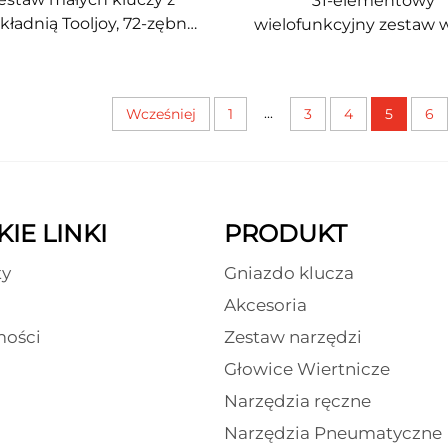
31-elementowy
kładnią Tooljoy, 72-zębną
wielofunkcyjny zestaw w
koodłączalną rękojeścią z
– idealny do prac w dre
rzekładnią do pracy w
plastiku oraz remon
asnych przestrzeniach,
domowych
...
Wcześniej
1
3
4
5
6
zeznaczony do naprawy
samochodów i prac
własnoręcznych
IE LINKI
PRODUKT
ty
Gniazdo klucza
Akcesoria
ości
Zestaw narzędzi
Głowice Wiertnicze
Narzędzia ręczne
Narzędzia Pneumatyczne