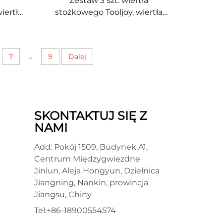
Zestaw 3 szt. wiertła
iertła
stożkowego Tooljoy, wiertła
wnie,
stożkowe z szybkotnącu (HSS)
tów
z powłoką tytanową do
wiercenia w metalu
...
7
9
Dalej
SKONTAKTUJ SIĘ Z
NAMI
Add: Pokój 1509, Budynek A1,
Centrum Międzygwiezdne
Jinlun, Aleja Hongyun, Dzielnica
Jiangning, Nankin, prowincja
Jiangsu, Chiny
Tel:
+86-18900554574