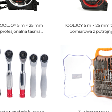
OOLJOY 5 m × 25 mm
TOOLJOY 5 m × 25 mm 
profesjonalna taśma
pomiarowa z potrój
omiarowa z trójkrotnie
hamulcem – produce
ablokowaną obudową z
Chinach | Wytrzymałą 
tworzywa ABS,
pomiarową z ABS i 
estandardowe narzędzie
dostarczającą OEM, dos
pomiarowe OEM
znaczone do zastosowań
budowlanych i
przemysłowych
estaw małych kluczy z