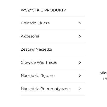
WSZYSTKIE PRODUKTY
Gniazdo Klucza
Akcesoria
Zestaw Narzędzi
Głowice Wiertnicze
Mia
Narzędzia Ręczne
m
tw
Narzędzia Pneumatyczne
ma
65# 
d