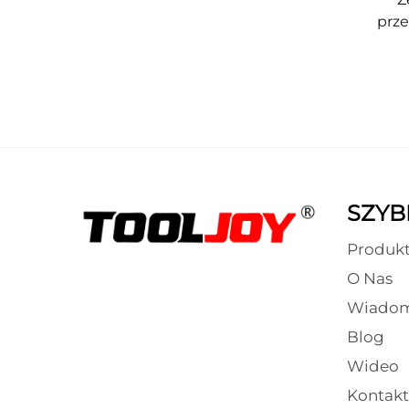
prze
szyb
p
ci
pr
SZYBK
Produk
O Nas
Wiadom
Blog
Wideo
Kontakt