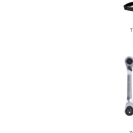
T
p
z
ni
prze
Z