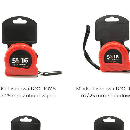
rka taśmowa TOOLJOY 5
Miarka taśmowa TOOL
 × 25 mm z obudową z
m / 25 mm z obudow
orzywa ABS i sprężyną z
tworzywa ABS i spręży
nganu o wytrzymałości
manganu o wytrzymał
– ciężka miarka taśmowa
65# – trwałe narzędz
o budowy i zastosowań
pomiarowe do budowy i