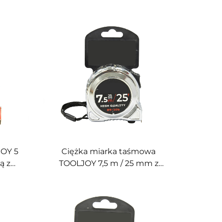
JOY 5
Ciężka miarka taśmowa
ą z
TOOLJOY 7,5 m / 25 mm z
ną z
obudową z tworzywa ABS z
ości
powłoką elektrolityczną i
ie
podwójnym hamulcem –
 prac
profesjonalne narzędzie