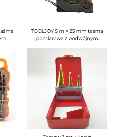
taśma
TOOLJOY 5 m × 25 mm taśma
nym
pomiarowa z podwójnym
nt w
zamkiem, obudowa z ABS i
taśmę
PVC, niestandardowa logo
PVC
tawca