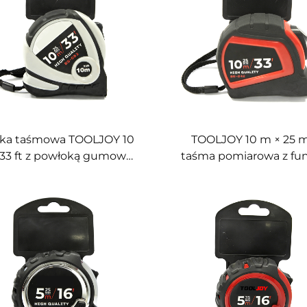
przemysłowych
własnoręcznych
rka taśmowa TOOLJOY 10
TOOLJOY 10 m × 25
 33 ft z powłoką gumową
taśma pomiarowa z fu
ABS i TPE oraz
samozablokowania 
netycznym haczykiem –
wstrząsoodporną obud
wała miarka taśmowa do
tworzywa ABS+TPE o
budowy i prac
sprężyną ze stali mang
własnoręcznych
o twardości 65#, profesj
narzędzie pomiarow
podwyższonej wytrzyma
do zastosowań budowla
przemysłowych