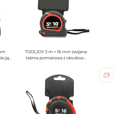
pomiarowe
 mm
TOOLJOY 3 m × 16 mm zwijana
nkcją
taśma pomiarowa z obudową
i
z tworzywa ABS+TPE oraz
ową z
sprężyną ze stali manganowej
raz
o twardości 65#,
anowej
niestandardowe narzędzie
onalne
pomiarowe z nadrukowaną
e o
logotypem, przeznaczone do
łości
zastosowań budowlanych i
nych i
DIY