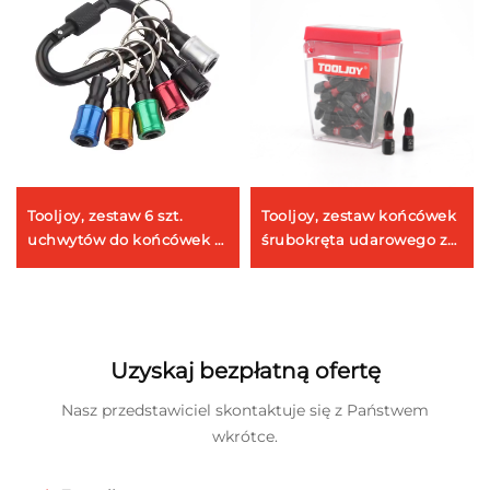
Tooljoy, zestaw 6 szt.
Tooljoy, zestaw końcówek
uchwytów do końcówek z
śrubokręta udarowego ze
szybkim zwalnianiem o
stali S2 o długości 25 mm
średnicy 1/4 cala w formie
o wysokiej wytrzymałości
breloku – profesjonalny
na skręcanie
przemysłowy organizator
do kompleksowego
Uzyskaj bezpłatną ofertę
zakupu narzędzi
Nasz przedstawiciel skontaktuje się z Państwem
wkrótce.