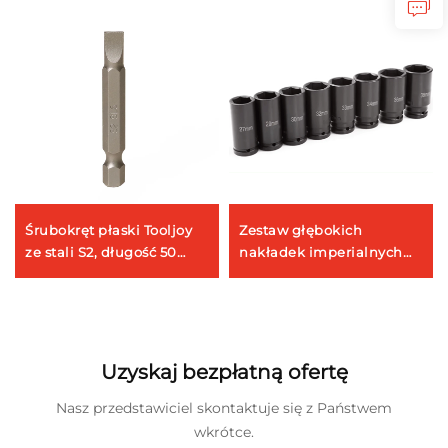
Śrubokręt płaski Tooljoy
Zestaw głębokich
ze stali S2, długość 50
nakładek imperialnych
mm, idealny do
1/2 cala (ze stali Cr-MO)
konserwacji sprzętu AGD i
Tooljoy – zestaw
projektów typu DIY
pneumatyczny do
konserwacji
samochodowej
Uzyskaj bezpłatną ofertę
Nasz przedstawiciel skontaktuje się z Państwem
wkrótce.