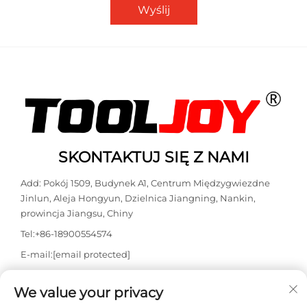
Wyślij
SKONTAKTUJ SIĘ Z NAMI
Add: Pokój 1509, Budynek A1, Centrum Międzygwiezdne
Jinlun, Aleja Hongyun, Dzielnica Jiangning, Nankin,
prowincja Jiangsu, Chiny
Tel:
+86-18900554574
E-mail:
[email protected]
WhatsApp:
+86-18900554574
We value your privacy