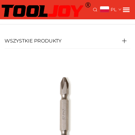
>
>
Strona główna >
Produkty
Gniazdo klucza
PL
Wkrętaki Wkładki
WSZYSTKIE PRODUKTY