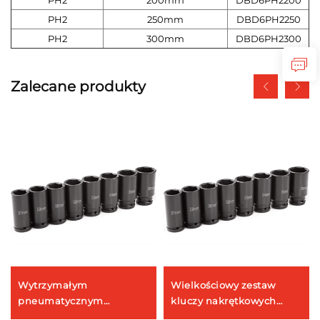
PH2
200mm
DBD6PH2200
PH2
250mm
DBD6PH2250
PH2
300mm
DBD6PH2300
Zalecane produkty
Wytrzymałym
Wielkościowy zestaw
pneumatycznym
kluczy nakrętkowych
zestawem nakładek
Tooljoy 1/4 cala, model