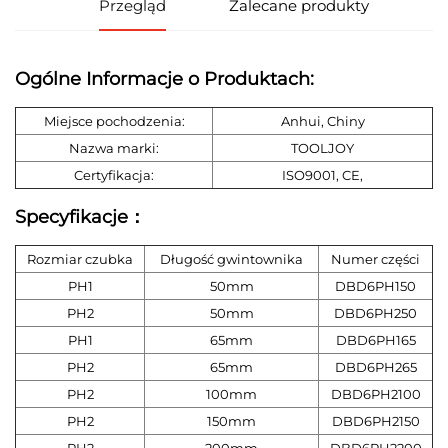
Przegląd
Zalecane produkty
Ogólne Informacje o Produktach:
Miejsce pochodzenia:
Anhui, Chiny
Nazwa marki:
TOOLJOY
Certyfikacja:
ISO9001, CE,
Specyfikacje：
Rozmiar czubka
Długość gwintownika
Numer części
PH1
50mm
DBD6PH150
PH2
50mm
DBD6PH250
PH1
65mm
DBD6PH165
PH2
65mm
DBD6PH265
PH2
100mm
DBD6PH2100
PH2
150mm
DBD6PH2150