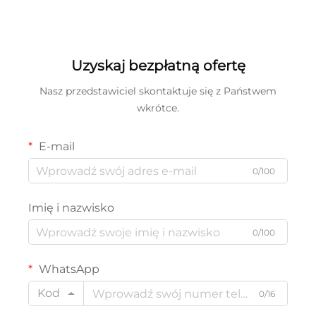
wielkościowych Tooljoy ze
50BV30 – zestaw do
stali Cr-MO w etui do
napraw samochodowych
konserwacji przemysłowej
wraz z etui do
i napraw samochodowych
przechowywania
Uzyskaj bezpłatną ofertę
Nasz przedstawiciel skontaktuje się z Państwem
wkrótce.
E-mail
0/100
Imię i nazwisko
0/100
WhatsApp
Kod
0/16