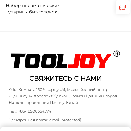
Набор пневматических
ударных бит-головок
Tooljoy из
хромомолибденовой
стали (Cr-MO)
различных размеров
для автосервиса и
технического
обслуживания
механизмов
СВЯЖИТЕСЬ С НАМИ
Add: Комната 1509, корпус A1, Межзвёздный центр
«Цзиньлун», проспект Хунъюнь, район Цзяннин, город
Нанкин, провинция Цзянсу, Китай
Тел.:
+86-18900554574
Электронная почта:
[email protected]
WhatsApp:
+86-18900554574