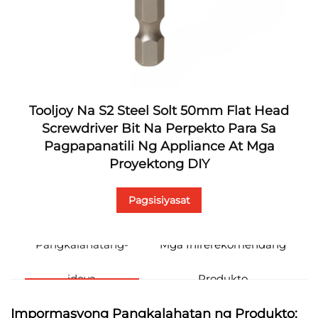
Tooljoy Na S2 Steel Solt 50mm Flat Head
Screwdriver Bit Na Perpekto Para Sa
Pagpapanatili Ng Appliance At Mga
Proyektong DIY
Pagsisiyasat
Pangkalahatang-
Mga Inirerekomendang
ideya
Produkto
Impormasyong Pangkalahatan ng Produkto: