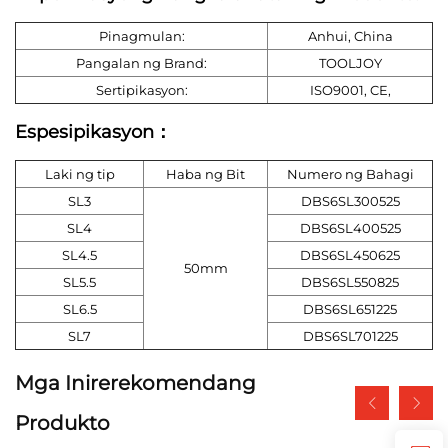
Pinagmulan:
Anhui, China
Pangalan ng Brand:
TOOLJOY
Sertipikasyon:
ISO9001, CE,
Espesipikasyon：
Laki ng tip
Haba ng Bit
Numero ng Bahagi
SL3
DBS6SL300525
SL4
DBS6SL400525
SL4.5
DBS6SL450625
50mm
SL5.5
DBS6SL550825
SL6.5
DBS6SL651225
SL7
DBS6SL701225
Mga Inirerekomendang
Produkto