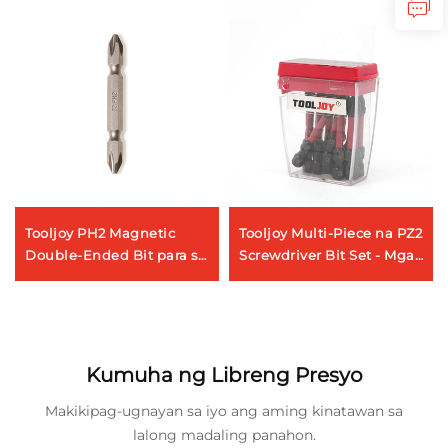
Tooljoy PH2 Magnetic
Tooljoy Multi-Piece na PZ2
Double-Ended Bit para sa
Screwdriver Bit Set - Mga
Drills at Impact Drivers
S2 Steel na Driver Bits sa
Transparenteng Storage
Case
Kumuha ng Libreng Presyo
Makikipag-ugnayan sa iyo ang aming kinatawan sa
lalong madaling panahon.