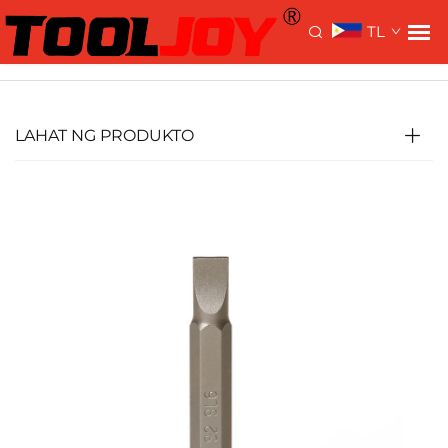
>
>
Bahay>
Mga Produkto
Mga Bahagi ng Driver
Mga
TL
Bit Ng Turnilyera
LAHAT NG PRODUKTO