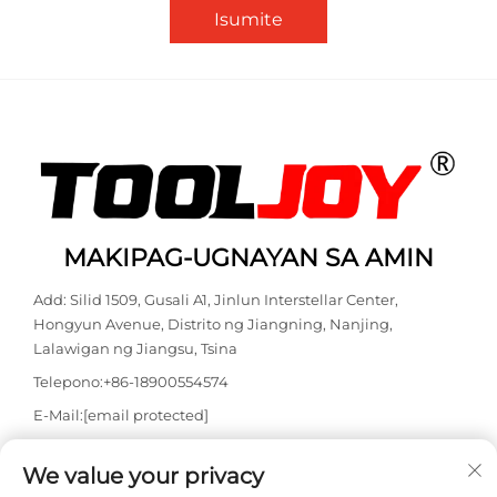
Isumite
MAKIPAG-UGNAYAN SA AMIN
Add: Silid 1509, Gusali A1, Jinlun Interstellar Center,
Hongyun Avenue, Distrito ng Jiangning, Nanjing,
Lalawigan ng Jiangsu, Tsina
Telepono:
+86-18900554574
E-Mail:
[email protected]
WhatsApp:
+86-18900554574
We value your privacy