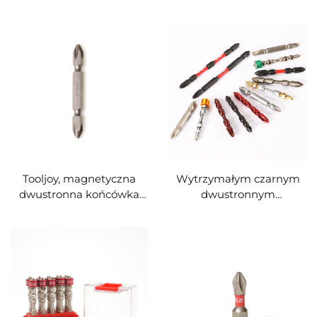
stali S2 o długości 25 mm
dla elektryków –
o wysokiej wytrzymałości
ciężkoobciążona
na skręcanie
końcówka śrubokręta ze
stali S2
Tooljoy, magnetyczna
Wytrzymałym czarnym
dwustronna końcówka
dwustronnym
śrubokręta PH2 do
śrubokręcie Tooljoy z
wkrętarek i śrubokrętów
końcówką PH2 –
udarowych
końcówka do śrubokręta
udarowego ze stali S2