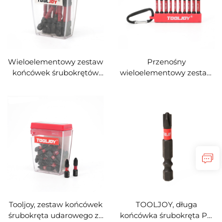
Wieloelementowy zestaw
Przenośny
końcówek śrubokrętów
wieloelementowy zestaw
Tooljoy PZ2 – końcówki
końcówek śrubokrętów
śrubokrętów ze stali S2 w
Tooljoy – zestaw
przezroczystej skrzynce
końcówek do
do przechowywania
śrubokrętów udarowych z
karabińczykiem
Tooljoy, zestaw końcówek
TOOLJOY, długa
śrubokręta udarowego ze
końcówka śrubokręta PH