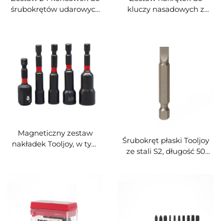
śrubokrętów udarowych
kluczy nasadowych z
firmy Tooljoy w
sześciokątnym uchwytem
przenośnym etui
firmy Tooljoy, matowe
(piaskowane), z silnym
magnesem
Magneticzny zestaw
Śrubokręt płaski Tooljoy
nakładek Tooljoy, w tym
ze stali S2, długość 50
nakładki stalowe o
mm, idealny do
średnicy 3/8 cala,
konserwacji sprzętu AGD
przeznaczone na
i projektów typu DIY
codzienne naprawy oraz
montaż elementów
wyposażenia domowego