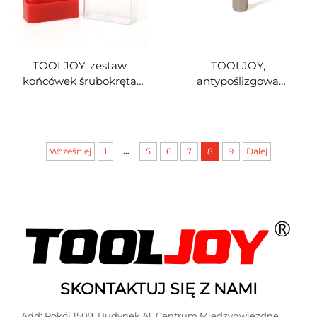
TOOLJOY, zestaw
TOOLJOY,
końcówek śrubokręta
antypoślizgowa
PH2×65L – magnetyczne
magnetyczna końcówka
końcówki śrubokręta
śrubokręta PH2 (stal S2) –
udarowego ze stali S2 z
odporna na uderzenia
pierścieniem
końcówka śrubokręta do
...
Wcześniej
1
5
6
7
8
9
Dalej
magnetycznym
napraw, montażu mebli i
projektów typu DIY
SKONTAKTUJ SIĘ Z NAMI
Add: Pokój 1509, Budynek A1, Centrum Międzygwiezdne