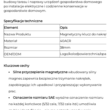
budowy tarasu i naprawy urządzeń gospodarstwa domowego
po instalacje elektryczne i codzienne konserwacje w
gospodarstwie domowym.
Specyfikacje techniczne
Element
Opis
Nazwa Produktu
Magnetyczny klucz do nakręte
Materiał
40ACR
Rozmiar
38mm
Logo/kolor/powierzchnia/opak
OEM/ODM
Kluczowe cechy
Silne przyczepienie magnetyczne
wbudowany silny
magnes zapewnia bezpieczne trzymanie nakrętek,
zapobiegając ich upadkowi i przyspieszając wykonywanie
prac.
Oznaczenie rozmiaru SAE
wyraźne oznaczenie rozmiaru
na każdej końcówce (5/32 cala, 7/32 cala itd.) umożliwia