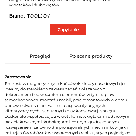
wkrętaków i śrubokrętów
TOOLJOY
Brand:
Zapytanie
Przegląd
Polecane produkty
Zastosowania
Ten zestaw magnetycznych końcówek kluczy nasadowych jest
idealny do szerokiego zakresu zadań związanych z
dokręcaniem i odkręcaniem elementów, w tym napraw
samochodowych, montażu mebli, prac remontowych w domu,
budownictwa, stolarstwa, instalacji wentylacyjnych,
klimatyzacyjnych i sanitarnych oraz konserwacji sprzętu.
Doskonale współpracuje z wkrętakami, wkrętakami udarowymi
oraz elektrycznymi śrubokrętami, co czyni go doskonałym
rozwiązaniem zarówno dla profesjonalnych mechaników, jak i
entuzjastów robówek własnoręcznych realizujących projekty od