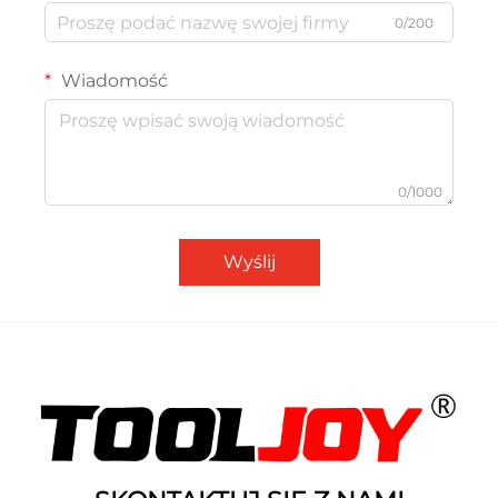
0/200
Wiadomość
0/1000
Wyślij