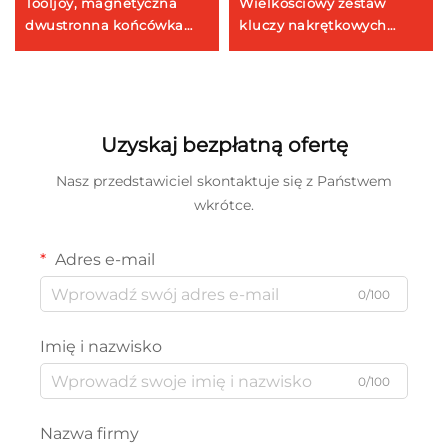
Tooljoy, magnetyczna
Wielkościowy zestaw
dwustronna końcówka
kluczy nakrętkowych
śrubokręta PH2 do
Tooljoy 1/4 cala, model
wkrętarek i śrubokrętów
50BV30 – zestaw do
udarowych
napraw samochodowych
wraz z etui do
przechowywania
Uzyskaj bezpłatną ofertę
Nasz przedstawiciel skontaktuje się z Państwem
wkrótce.
Adres e-mail
0/100
Imię i nazwisko
0/100
Nazwa firmy