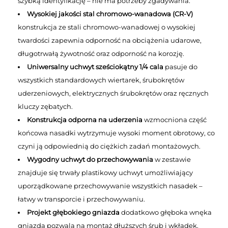
szybką identyfikację – nie ma potrzeby zgadywania.
Wysokiej jakości stal chromowo-wanadowa (CR-V)
konstrukcja ze stali chromowo-wanadowej o wysokiej
twardości zapewnia odporność na obciążenia udarowe,
długotrwałą żywotność oraz odporność na korozję.
Uniwersalny uchwyt sześciokątny 1/4 cala
pasuje do
wszystkich standardowych wiertarek, śrubokrętów
uderzeniowych, elektrycznych śrubokrętów oraz ręcznych
kluczy zębatych.
Konstrukcja odporna na uderzenia
wzmocniona część
końcowa nasadki wytrzymuje wysoki moment obrotowy, co
czyni ją odpowiednią do ciężkich zadań montażowych.
Wygodny uchwyt do przechowywania
w zestawie
znajduje się trwały plastikowy uchwyt umożliwiający
uporządkowane przechowywanie wszystkich nasadek –
łatwy w transporcie i przechowywaniu.
Projekt głębokiego gniazda
dodatkowo głęboka wnęka
gniazda pozwala na montaż dłuższych śrub i wkładek,