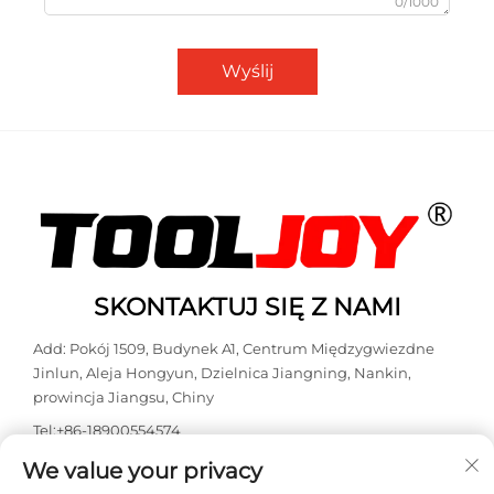
0/1000
Wyślij
SKONTAKTUJ SIĘ Z NAMI
Add: Pokój 1509, Budynek A1, Centrum Międzygwiezdne
Jinlun, Aleja Hongyun, Dzielnica Jiangning, Nankin,
prowincja Jiangsu, Chiny
Tel:
+86-18900554574
E-mail:
[email protected]
We value your privacy