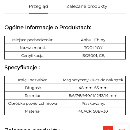
Przegląd
Zalecane produkty
Ogólne Informacje o Produktach:
Miejsce pochodzenia:
Anhui, Chiny
Nazwa marki:
TOOLJOY
Certyfikacja:
ISO9001, CE,
Specyfikacje：
Imię i nazwisko
Magnetyczny klucz do nakrętek
Długość
48 mm, 65 mm
Rozmiar
5/6/7/8/9/10/11/12/13/14 mm
Obróbka powierzchniowa
Piaskowany,
Materiał
40ACR, 50BV30