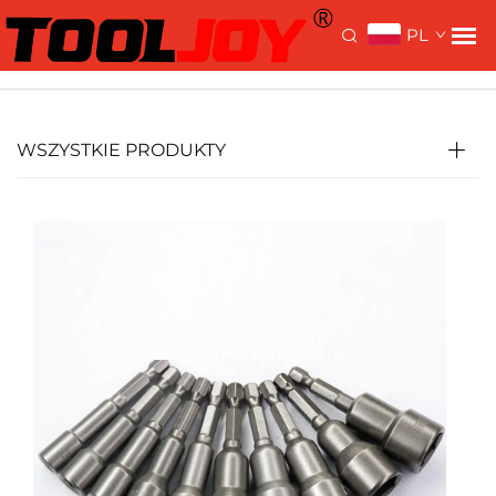
>
>
Strona główna >
Produkty
Akcesoria
Klucz do
PL
nakrętek
WSZYSTKIE PRODUKTY