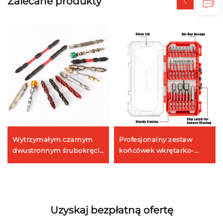
Zalecane produkty
Wytrzymałym czarnym
Profesjonalny zestaw
dwustronnym śrubokręcie
końcówek wkrętarko-
Tooljoy z końcówką PH2 –
wbijarki Tooljoy, 27 szt., z
końcówka do śrubokręta
nakrętkami, wykonany ze
udarowego ze stali S2
stali S2, akcesoria do
narzędzi elektrycznych.
Uzyskaj bezpłatną ofertę